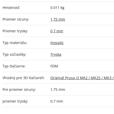
Hmotnosť
:
0.011 kg
Priemer struny
:
1,75 mm
Priemer trysky
:
0,7 mm
Typ materiálu
:
mosadz
Typ súčiastky
:
Tryska
Typ tlačiarne
:
FDM
Vhodný pre 3D tlačiareň
:
Originál Prusa i3 MK2 / MK2S / MK3 
Pre priemer struny
:
1,75 mm
priemer trysky
:
0,7 mm