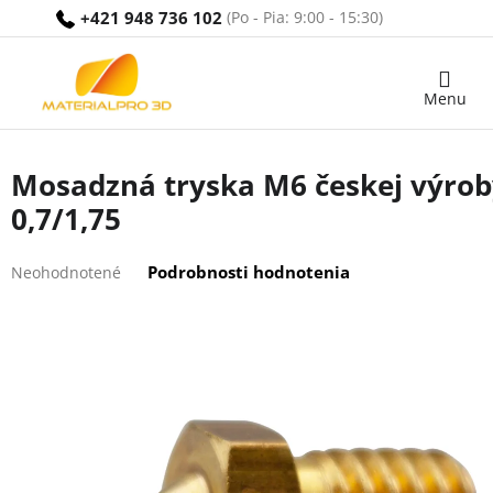
Prejsť
+421 948 736 102
na
obsah
Nákupný
košík
Mosadzná tryska M6 českej výrob
0,7/1,75
Priemerné
Podrobnosti hodnotenia
Neohodnotené
hodnotenie
produktu
je
0,0
z
5
hviezdičiek.