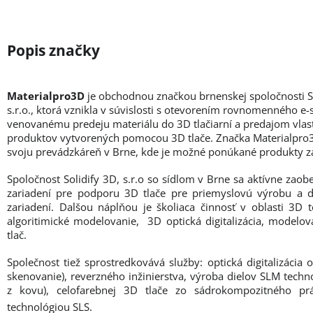
Materialpro3D
je obchodnou značkou brnenskej spoločnosti So
s.r.o., ktorá vznikla v súvislosti s otevorením rovnomenného e
venovanému predeju materiálu do 3D tlačiarní a predajom vlas
produktov vytvorených pomocou 3D tlače. Značka Materialpro
svoju prevádzkáreň v Brne, kde je možné ponúkané produkty z
Spoločnost Solidify 3D, s.r.o so sídlom v Brne sa aktívne zao
zariadení pre podporu 3D tlače pre priemyslovú výrobu a 
zariadení. Dalšou náplňou je školiaca činnosť v oblasti 3D t
algoritimické modelovanie, 3D optická digitalizácia, modelo
tlač.
Společnost tiež sprostredkovává služby: optická digitalizácia 
skenovanie), reverzného inžinierstva, výroba dielov SLM techno
z kovu), celofarebnej 3D tlače zo sádrokompozitného pr
technológiou SLS.