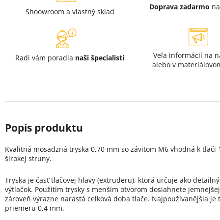
Doprava zadarmo
na
Shoowroom
a
vlastný sklad
Veľa informácií na 
Radi vám poradia
naši špecialisti
alebo v
materiálovo
Kvalitná mosadzná tryska 0,70 mm so závitom M6 vhodná k tlači
širokej struny.
Tryska je časť tlačovej hlavy (extruderu), ktorá určuje ako detailn
výtlačok. Použitím trysky s menším otvorom dosiahnete jemnejšej 
zároveň výrazne narastá celková doba tlače. Najpoužívanějšia je 
priemeru 0,4 mm.