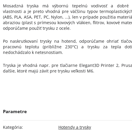
Mosadzná tryska má výbornú tepelnú vodivosť a dobré 
vlastnosti a je preto vhodná pre väčšinu typov termoplastickýc
(ABS, PLA, ASA, PET, PC, Nylon, ...), len v prípade použitia materi
abraziou (plast s prímesou kovových vlákien, flitrov, kovové mater
odporúčame použiť trysku z ocele.
Po naskrutkovaní trysky na hotend, odporúčame ohriať tlačo
pracovnú teplotu (približne 230°C) a trysku za tepla dot
nedochádzalo k netesnostiam.
Tryska je vhodná napr. pre tlačiarne Elegant3D Printer 2, Prusa
dalšie, ktoré majú závit pre trysku veľkosti M6.
Kategória
:
Hotendy a trysky