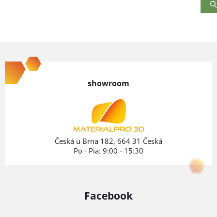
Z
á
p
showroom
ä
t
i
e
Česká u Brna 182, 664 31 Česká
Po - Pia: 9:00 - 15:30
Facebook