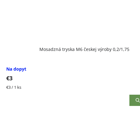
Mosadzná tryska M6 českej výroby 0,2/1,75
Na dopyt
€3
Jednotková
€3 / 1 ks
cena: