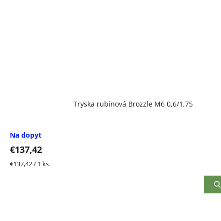
Tryska rubínová Brozzle M6 0,6/1,75
Na dopyt
€137,42
Jednotková
€137,42 / 1 ks
cena: