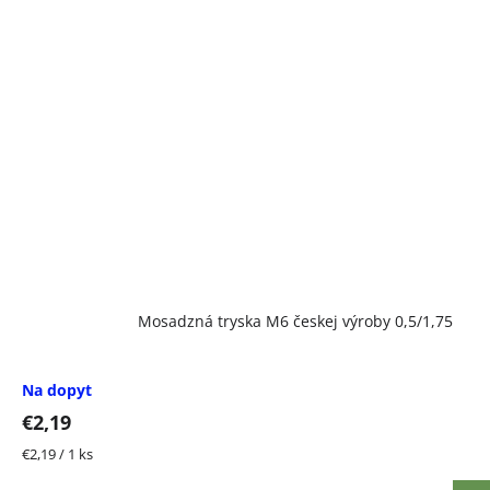
Mosadzná tryska M6 českej výroby 0,5/1,75
Na dopyt
€2,19
Jednotková
€2,19 / 1 ks
cena: