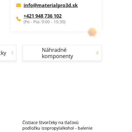
info
@
materialpro3d.sk
+421 948 736 102
Náhradné
cky
komponenty
Čistiace štvorčeky na tlačovú
podložku Izopropylalkohol - balenie