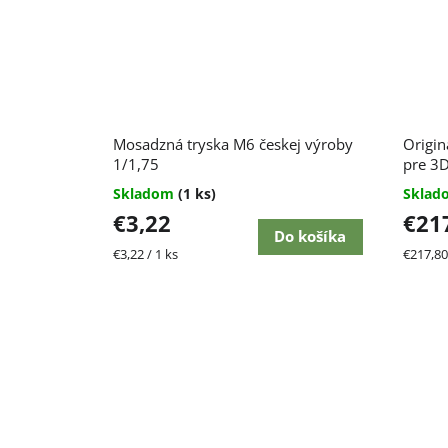
t
o
v
Mosadzná tryska M6 českej výroby
Origin
1/1,75
pre 3D
Skladom
(1 ks)
Skla
€3,22
€21
Do košíka
Jednotková
Jednot
€3,22 / 1 ks
€217,80 
cena:
cena: