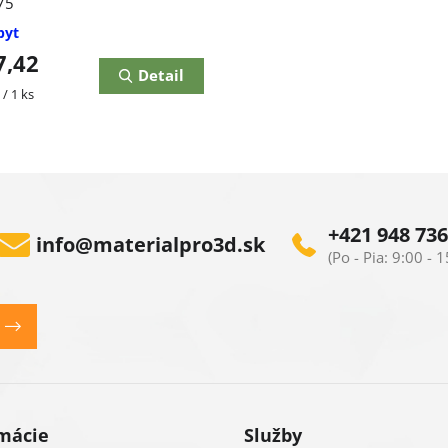
75
pyt
7,42
Detail
ková
/ 1 ks
O
v
l
+421 948 736
info
@
materialpro3d.sk
á
d
a
c
i
mácie
Služby