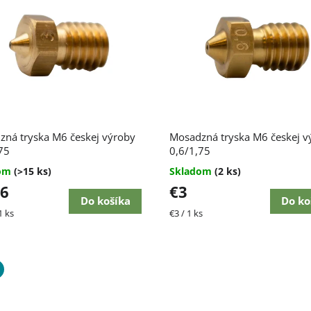
ná tryska M6 českej výroby
Mosadzná tryska M6 českej v
75
0,6/1,75
dom
(>15 ks)
Skladom
(2 ks)
06
€3
Do košíka
Do ko
ková
Jednotková
1 ks
€3 / 1 ks
cena: