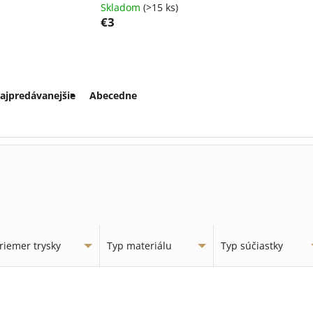
Skladom
(>15 ks)
€3
ajpredávanejšie
Abecedne
riemer trysky
Typ materiálu
Typ súčiastky