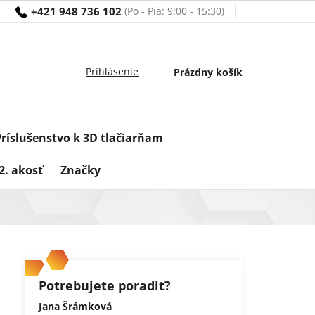
+421 948 736 102
Nákupný
Prázdny košík
košík
Príslušenstvo k 3D tlačiarňam
2. akosť
Značky
Potrebujete poradiť?
Jana Šrámková