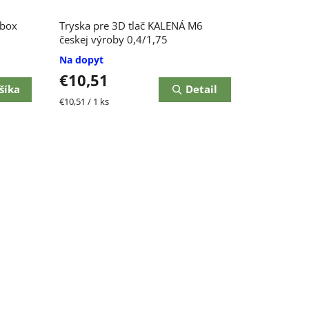
 box
Tryska pre 3D tlač KALENÁ M6
českej výroby 0,4/1,75
Na dopyt
€10,51
šíka
Detail
Jednotková
€10,51 / 1 ks
cena: