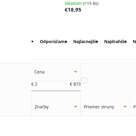
Skladom
(>15 ks)
€18,95
R
Odporúčame
Najlacnejšie
Najdrahšie
N
a
d
e
Cena
n
€
2
€
873
i
Značky
Priemer struny
P
e
V
p