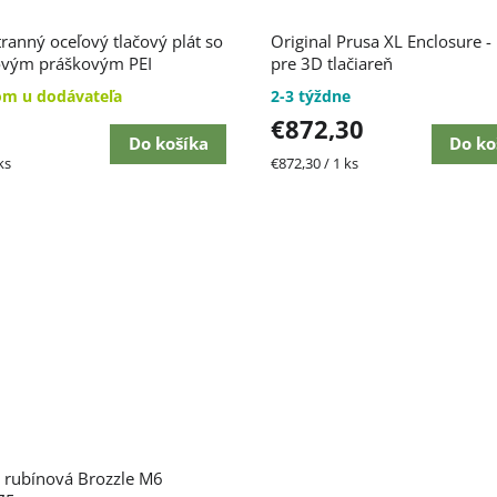
ranný oceľový tlačový plát so
Original Prusa XL Enclosure -
ovým práškovým PEI
pre 3D tlačiareň
hom
om u dodávateľa
2-3 týždne
€872,30
Do košíka
Do ko
ková
Jednotková
ks
€872,30 / 1 ks
cena:
 rubínová Brozzle M6