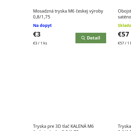
Mosadzná tryska M6 českej výroby
Obojst
0,8/1,75
satén
povrc
Na dopyt
Sklad
€3
€57
Detail
Jednotková
Jednot
€3 / 1 ks
€57 / 1 
cena:
cena:
Tryska pre 3D tlač KALENÁ M6
Tryska