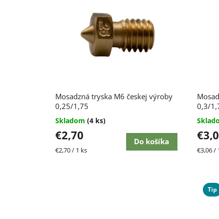
ý
r
p
o
i
d
s
u
p
k
Mosadzná tryska M6 českej výroby
Mosadz
r
0,25/1,75
0,3/1,
t
Skladom
(4 ks)
Skla
o
o
€2,70
€3,
Do košíka
d
v
Jednotková
Jednot
€2,70 / 1 ks
€3,06 / 
cena:
cena:
u
Tip
k