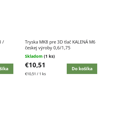
 /
Tryska MK8 pre 3D tlač KALENÁ M6
českej výroby 0,6/1,75
Skladom
(1 ks)
€10,51
šíka
Do košíka
Jednotková
€10,51 / 1 ks
cena: