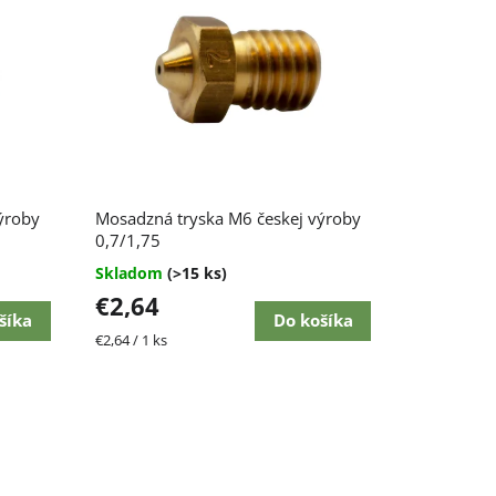
ýroby
Mosadzná tryska M6 českej výroby
0,7/1,75
Skladom
(>15 ks)
€2,64
šíka
Do košíka
Jednotková
€2,64 / 1 ks
cena: