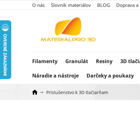
Prejsť
O nás
Slovník materiálov
BLOG
Doprava a 
na
obsah
Filamenty
Granulát
Resiny
3D tlač
Náradie a nástroje
Darčeky a poukazy
Príslušenstvo k 3D tlačiarňam