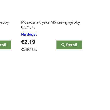
ýroby
Mosadzná tryska M6 českej výroby
0,5/1,75
Na dopyt
€2,19
tail
Detail
Jednotková
€2,19 / 1 ks
cena: