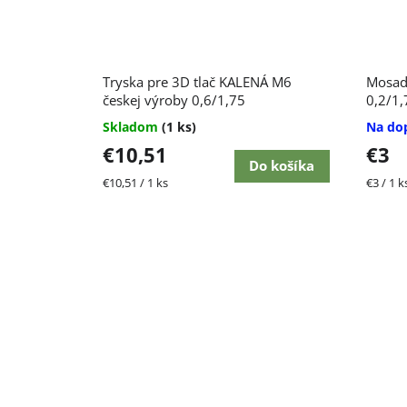
Tryska pre 3D tlač KALENÁ M6
Mosadz
českej výroby 0,6/1,75
0,2/1,
Skladom
(1 ks)
Na do
€10,51
€3
Do košíka
Jednotková
Jednot
€10,51 / 1 ks
€3 / 1 k
cena:
cena: