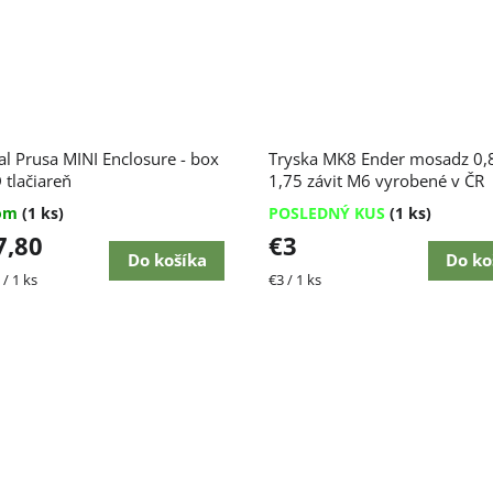
al Prusa MINI Enclosure - box
Tryska MK8 Ender mosadz 0,8
 tlačiareň
1,75 závit M6 vyrobené v ČR
dom
(1 ks)
POSLEDNÝ KUS
(1 ks)
7,80
€3
Do košíka
Do ko
ková
Jednotková
/ 1 ks
€3 / 1 ks
cena: