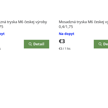
ná tryska M6 českej výroby
Mosadzná tryska M6 českej v
75
0,4/1,75
pyt
Na dopyt
€3
Detail
De
ková
Jednotková
s
€3 / 1 ks
cena: