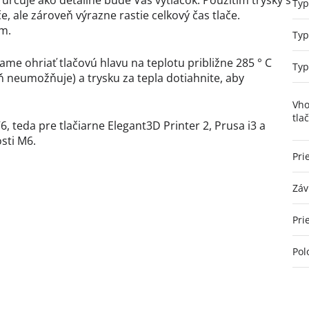
á určuje ako detailné bude Váš výtlačok. Použitím trysky s
Typ
 ale zároveň výrazne rastie celkový čas tlače.
mm.
Typ
me ohriať tlačovú hlavu na teplotu približne 285 ° C
Typ
eň neumožňuje) a trysku za tepla dotiahnite, aby
Vho
tla
, teda pre tlačiarne Elegant3D Printer 2, Prusa i3 a
osti M6.
Pri
Záv
Pri
Pol