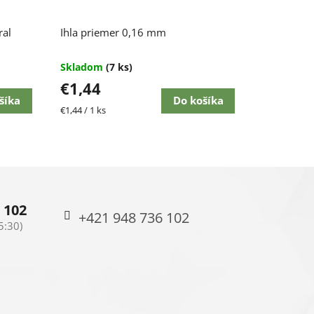
ral
Ihla priemer 0,16 mm
Skladom
(7 ks)
€1,44
šíka
Do košíka
Jednotková
€1,44 / 1 ks
cena:
 102
+421 948 736 102