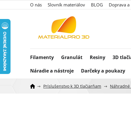
Prejsť
O nás
Slovník materiálov
BLOG
Doprava a 
na
obsah
Filamenty
Granulát
Resiny
3D tlač
Náradie a nástroje
Darčeky a poukazy
Príslušenstvo k 3D tlačiarňam
Náhradné