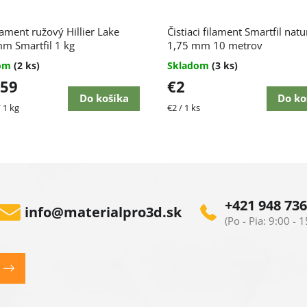
lament ružový Hillier Lake
Čistiaci filament Smartfil natu
m Smartfil 1 kg
1,75 mm 10 metrov
dom
(2 ks)
Skladom
(3 ks)
,59
€2
Do košíka
Do ko
ková
Jednotková
 1 kg
€2 / 1 ks
cena:
+421 948 736
info
@
materialpro3d.sk