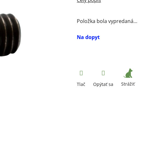
Položka bola vypredaná…
Na dopyt
Strážiť
Tlač
Opýtať sa