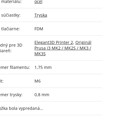
 materiálu
:
ocel
 súčiastky
:
Tryska
 tlačiarne
:
FDM
Elegant3D Printer 2
,
Originál
dný pre 3D
Prusa i3 MK2 / MK2S / MK3 /
čiareň
:
MK3S
emer filamentu
:
1,75 mm
it
:
M6
emer trysky
:
0,8 mm
ožka bola vypredaná…