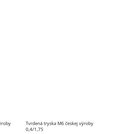
ýroby
Tvrdená tryska M6 českej výroby
0,4/1,75