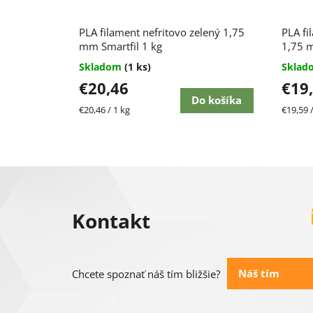
PLA filament nefritovo zelený 1,75
PLA fi
mm Smartfil 1 kg
1,75 m
Skladom
(1 ks)
Skla
€20,46
€19
Do košíka
Jednotková
Jednot
€20,46 / 1 kg
€19,59 /
cena:
cena:
Z
á
Kontakt
p
ä
Náš tím
Chcete spoznať náš tím bližšie?
t