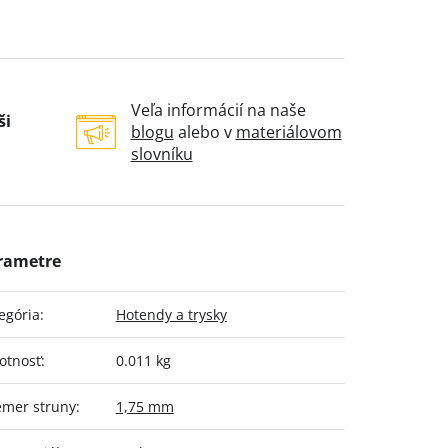
Veľa informácií na naše
ši
blogu
alebo v
materiálovom
slovníku
egória
:
Hotendy a trysky
otnosť
:
0.011 kg
emer struny
:
1,75 mm