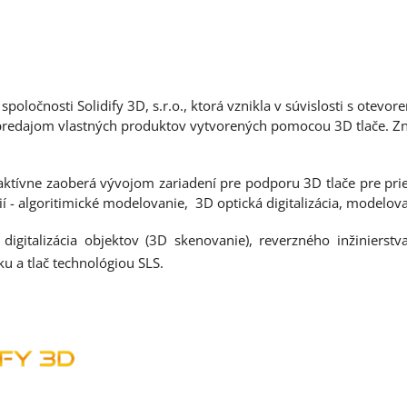
oločnosti Solidify 3D, s.r.o., ktorá vznikla v súvislosti s ote
predajom vlastných produktov vytvorených pomocou 3D tlače. Zn
a aktívne zaoberá vývojom zariadení pre podporu 3D tlače pre p
ií - algoritimické modelovanie, 3D optická digitalizácia, modelova
 digitalizácia objektov (3D skenovanie), reverzného inžinierstv
u a tlač technológiou SLS.