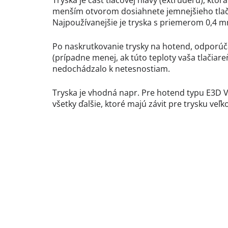
Tryska je časť tlačovej hlavy (extruderu), ktor
menším otvorom dosiahnete jemnejšieho tlače,
Najpoužívanejšie je tryska s priemerom 0,4 
Po naskrutkovanie trysky na hotend, odporúča
(prípadne menej, ak túto teploty vaša tlačiar
nedochádzalo k netesnostiam.
Tryska je vhodná napr. Pre hotend typu E3D V6
všetky ďalšie, ktoré majú závit pre trysku veľk