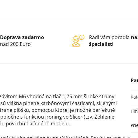
Doprava zadarmo
Radi vám poradia
na
nad 200 Euro
špecialisti
 závitom M6 vhodná na tlač 1,75 mm široké struny
Kat
 sú vlákna plnené karbónovými časticami, sklenými
strane plôšku, pomocou ktorej je možné perfektné
Hm
oločne s funkciou ironing vo Slicer (tzv. Žehlenie
adu povrchu tlačeného modelu.
Pri