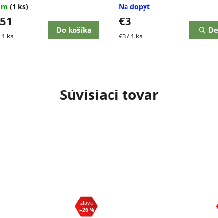
dom
(1 ks)
Na dopyt
,51
€3
Do košíka
De
ková
Jednotková
 1 ks
€3 / 1 ks
cena:
Súvisiaci tovar
–26 %