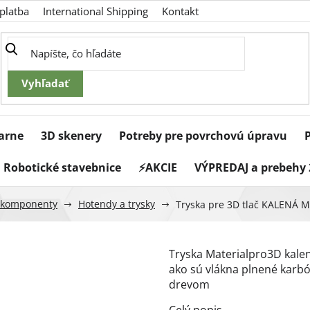
platba
International Shipping
Kontakt
iarne
3D skenery
Potreby pre povrchovú úpravu
Robotické stavebnice
⚡AKCIE
VÝPREDAJ a prebehy 
 komponenty
Hotendy a trysky
Tryska pre 3D tlač KALENÁ M6
Tryska Materialpro3D kalen
ako sú vlákna plnené karb
drevom