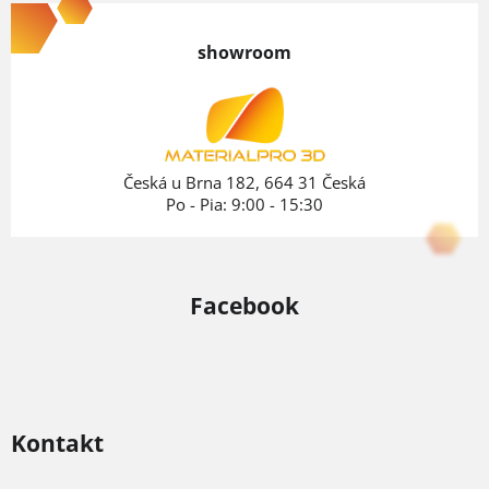
á
p
showroom
ä
t
i
e
Česká u Brna 182, 664 31 Česká
Po - Pia: 9:00 - 15:30
Facebook
Kontakt