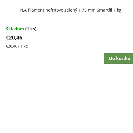
PLA filament nefritovo zelený 1,75 mm Smartfil 1 kg
Skladom
(1 ks)
€20,46
Jednotková
€20,46 / 1 kg
cena:
Do košíka