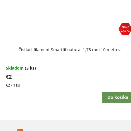
–52 %
Čistiaci filament Smartfil natural 1,75 mm 10 metrov
Skladom
(3 ks)
€2
Jednotková
€2 / 1 ks
cena:
Do košíka
Z