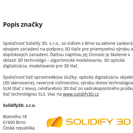
Spoločnosť Solidify 3D, s.r.o., so sídlom v Brne sa aktívne zaoberá
vývojom zariadení na podporu 3D tlače pre priemyselnú výrobu 
doplnkových zariadení. Ďalšou náplňou jej činnosti je školenie v
oblasti 3D technológií – algoritmické modelovanie, 3D optická
digitalizácia, modelovanie pre 3D tlač.
Spoločnosť tiež sprostredkúva služby: optickú digitalizáciu objekt
(3D skenovanie), reverzné inžinierstvo, výrobu dielov technológio
SLM (tlač z kovu), celofarebnú 3D tlač zo sadrokopozitného prášk
tlač technológiou SLS. Viac na
www
.solidify3D
.cz
Solidify3D, s.r.o.
Blatného 18
61600 Brno
Česká republika