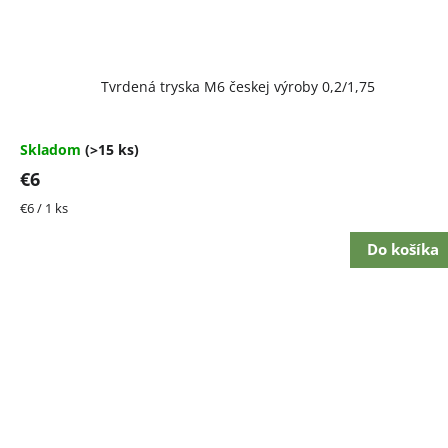
Tvrdená tryska M6 českej výroby 0,2/1,75
Skladom
(>15 ks)
€6
Jednotková
€6 / 1 ks
cena:
Do košíka