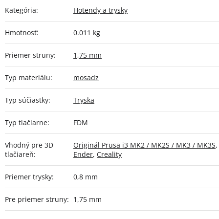
Kategória
:
Hotendy a trysky
Hmotnosť
:
0.011 kg
Priemer struny
:
1,75 mm
Typ materiálu
:
mosadz
Typ súčiastky
:
Tryska
Typ tlačiarne
:
FDM
Vhodný pre 3D
Originál Prusa i3 MK2 / MK2S / MK3 / MK3S
,
tlačiareň
:
Ender
,
Creality
Priemer trysky
:
0,8 mm
Pre priemer struny
:
1,75 mm