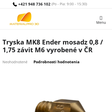
Prejsť
+421 948 736 102
na
obsah
Nákupný
košík
Tryska MK8 Ender mosadz 0,8 /
1,75 závit M6 vyrobené v ČR
Priemerné
Podrobnosti hodnotenia
Neohodnotené
hodnotenie
produktu
je
0,0
z
5
hviezdičiek.