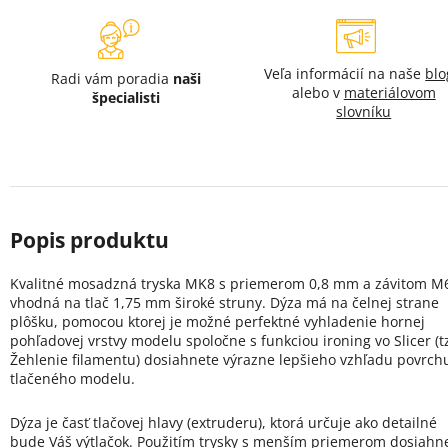
Veľa informácií na naše
bl
Radi vám poradia
naši
alebo v
materiálovom
špecialisti
slovníku
Kvalitné mosadzná tryska MK8 s priemerom 0,8 mm a závitom M
vhodná na tlač 1,75 mm široké struny. Dýza má na čelnej strane
plôšku, pomocou ktorej je možné perfektné vyhladenie hornej
pohľadovej vrstvy modelu spoločne s funkciou ironing vo Slicer (t
Žehlenie filamentu) dosiahnete výrazne lepšieho vzhľadu povrch
tlačeného modelu.
Dýza je časť tlačovej hlavy (extruderu), ktorá určuje ako detailné
bude Váš výtlačok. Použitím trysky s menším priemerom dosiahn