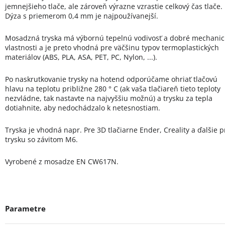
jemnejšieho tlače, ale zároveň výrazne vzrastie celkový čas tlače.
Dýza s priemerom 0,4 mm je najpoužívanejší.
Mosadzná tryska má výbornú tepelnú vodivosť a dobré mechanic
vlastnosti a je preto vhodná pre väčšinu typov termoplastických
materiálov (ABS, PLA, ASA, PET, PC, Nylon, ...).
Po naskrutkovanie trysky na hotend odporúčame ohriať tlačovú
hlavu na teplotu približne 280 ° C (ak vaša tlačiareň tieto teploty
nezvládne, tak nastavte na najvyššiu možnú) a trysku za tepla
dotiahnite, aby nedochádzalo k netesnostiam.
Tryska je vhodná napr. Pre 3D tlačiarne Ender, Creality a ďalšie p
trysku so závitom M6.
Vyrobené z mosadze EN CW617N.