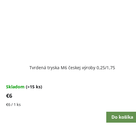
Tvrdená tryska M6 českej výroby 0,25/1,75
Skladom
(>15 ks)
€6
Jednotková
€6 / 1 ks
cena:
Do košíka