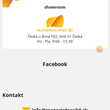
p
showroom
ä
t
i
e
Česká u Brna 182, 664 31 Česká
Po - Pia: 9:00 - 15:30
Facebook
Kontakt