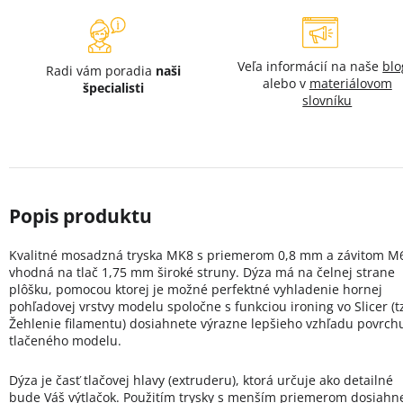
Veľa informácií na naše
bl
Radi vám poradia
naši
alebo v
materiálovom
špecialisti
slovníku
Kvalitné mosadzná tryska MK8 s priemerom 0,8 mm a závitom M
vhodná na tlač 1,75 mm široké struny. Dýza má na čelnej strane
plôšku, pomocou ktorej je možné perfektné vyhladenie hornej
pohľadovej vrstvy modelu spoločne s funkciou ironing vo Slicer (t
Žehlenie filamentu) dosiahnete výrazne lepšieho vzhľadu povrch
tlačeného modelu.
Dýza je časť tlačovej hlavy (extruderu), ktorá určuje ako detailné
bude Váš výtlačok. Použitím trysky s menším priemerom dosiahn