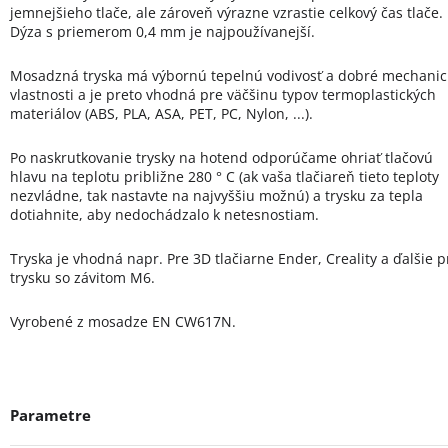
jemnejšieho tlače, ale zároveň výrazne vzrastie celkový čas tlače.
Dýza s priemerom 0,4 mm je najpoužívanejší.
Mosadzná tryska má výbornú tepelnú vodivosť a dobré mechanic
vlastnosti a je preto vhodná pre väčšinu typov termoplastických
materiálov (ABS, PLA, ASA, PET, PC, Nylon, ...).
Po naskrutkovanie trysky na hotend odporúčame ohriať tlačovú
hlavu na teplotu približne 280 ° C (ak vaša tlačiareň tieto teploty
nezvládne, tak nastavte na najvyššiu možnú) a trysku za tepla
dotiahnite, aby nedochádzalo k netesnostiam.
Tryska je vhodná napr. Pre 3D tlačiarne Ender, Creality a ďalšie p
trysku so závitom M6.
Vyrobené z mosadze EN CW617N.