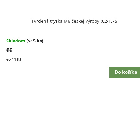
Tvrdená tryska M6 českej výroby 0,2/1,75
Skladom
(>15 ks)
€6
Jednotková
€6 / 1 ks
cena:
Do košíka