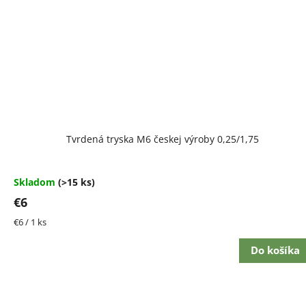
Tvrdená tryska M6 českej výroby 0,25/1,75
Skladom
(>15 ks)
€6
Jednotková
€6 / 1 ks
cena:
Do košíka