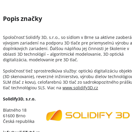
Spoločnosť Solidify 3D, s.r.o., so sídlom v Brne sa aktívne zaoberá
vývojom zariadení na podporu 3D tlače pre priemyselnú výrobu 
doplnkových zariadení. Ďalšou náplňou jej činnosti je školenie v
oblasti 3D technológií – algoritmické modelovanie, 3D optická
digitalizácia, modelovanie pre 3D tlač.
Spoločnosť tiež sprostredkúva služby: optickú digitalizáciu objekt
(3D skenovanie), reverzné inžinierstvo, výrobu dielov technológio
SLM (tlač z kovu), celofarebnú 3D tlač zo sadrokopozitného prášk
tlač technológiou SLS. Viac na
www
.solidify3D
.cz
Solidify3D, s.r.o.
Blatného 18
61600 Brno
Česká republika