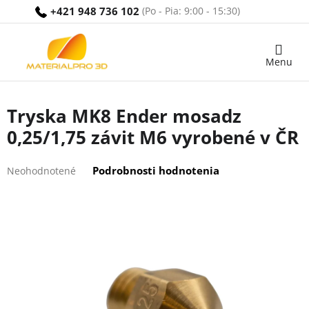
Prejsť
+421 948 736 102
na
obsah
Nákupný
košík
Tryska MK8 Ender mosadz
0,25/1,75 závit M6 vyrobené v ČR
Priemerné
Podrobnosti hodnotenia
Neohodnotené
hodnotenie
produktu
je
0,0
z
5
hviezdičiek.