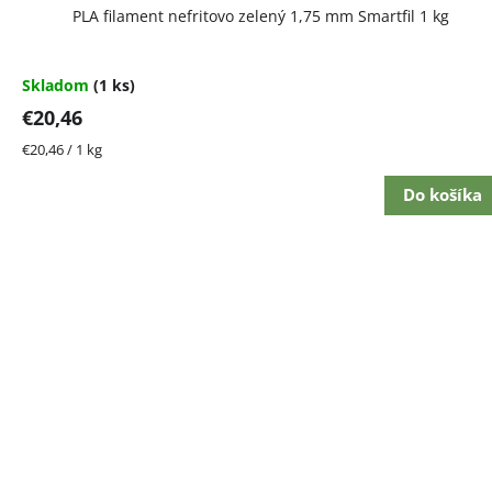
PLA filament nefritovo zelený 1,75 mm Smartfil 1 kg
Skladom
(1 ks)
€20,46
Jednotková
€20,46 / 1 kg
cena:
Do košíka