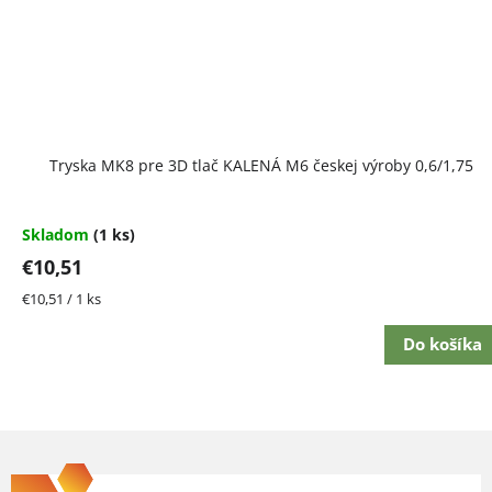
Tryska MK8 pre 3D tlač KALENÁ M6 českej výroby 0,6/1,75
Skladom
(1 ks)
€10,51
Jednotková
€10,51 / 1 ks
cena:
Do košíka
Z
á