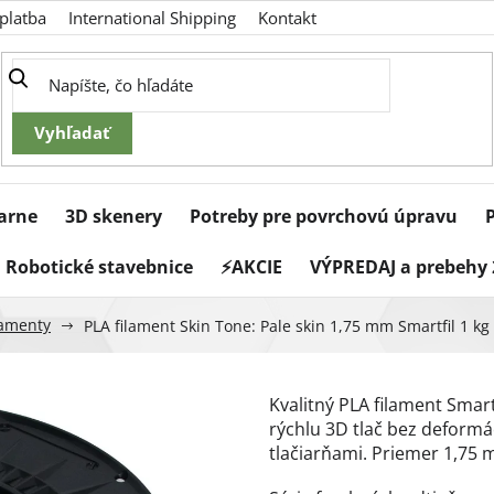
platba
International Shipping
Kontakt
iarne
3D skenery
Potreby pre povrchovú úpravu
Robotické stavebnice
⚡AKCIE
VÝPREDAJ a prebehy 
ilamenty
PLA filament Skin Tone: Pale skin 1,75 mm Smartfil 1 kg
Kvalitný PLA filament Smart
rýchlu 3D tlač bez deformá
tlačiarňami. Priemer 1,75