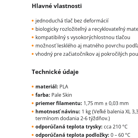
Hlavné vlastnosti
jednoduchá tlač bez deformácií
biologicky rozložiteľný a recyklovateľný mate
kompatibilný s vysokorýchlostnou tlačou
možnosť lesklého aj matného povrchu podľa 
vhodný pre začiatočníkov aj pokročilých pou
Technické údaje
materiál:
PLA
farba:
Pale Skin
priemer filamentu:
1,75 mm ± 0,03 mm
hmotnosť návinu:
1 kg (
Veľké balenia XL 3,
termínom dodania 2-6 týždňov.)
odporúčaná teplota trysky:
cca 210 °C
odporúčaná teplota podložky:
0 – 60 °C