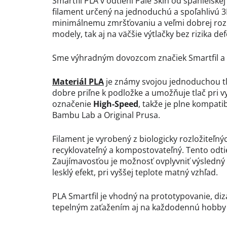
Smartfil PLA v odtieni Pale Skin od španielske
filament určený na jednoduchú a spoľahlivú 3
minimálnemu zmršťovaniu a veľmi dobrej rozm
modely, tak aj na väčšie výtlačky bez rizika de
Sme výhradným dovozcom značiek Smartfil a I
Materiál PLA
je známy svojou jednoduchou tl
dobre priľne k podložke a umožňuje tlač pri v
označenie
High-Speed
, takže je plne kompat
Bambu Lab a Original Prusa.
Filament je vyrobený z biologicky rozložiteľnýc
recyklovateľný a kompostovateľný. Tento odti
Zaujímavosťou je možnosť ovplyvniť výsledný v
lesklý efekt, pri vyššej teplote matný vzhľad.
PLA Smartfil je vhodný na prototypovanie, diz
tepelným zaťažením aj na každodennú hobby 