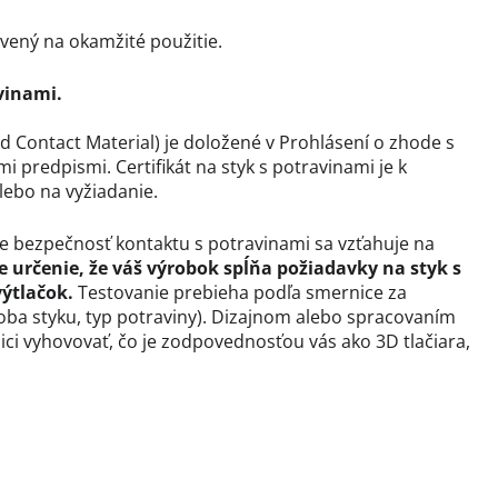
vený na okamžité použitie.
vinami.
 Contact Material) je doložené v Prohlásení o zhode s
mi predpismi. C
ertifikát na styk s potravinami je k
lebo na vyžiadanie.
e bezpečnosť kontaktu s potravinami sa vzťahuje na
re
určenie, že váš výrobok spĺňa požiadavky na styk s
výtlačok.
Testovanie prebieha podľa smernice za
doba styku, typ potraviny). Dizajnom alebo spracovaním
i vyhovovať, čo je zodpovednosťou vás ako 3D tlačiara,