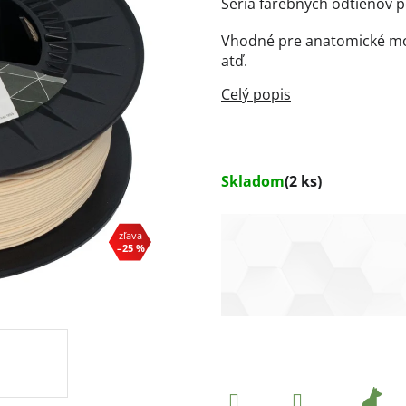
Séria farebných odtieňov 
Vhodné pre anatomické mode
atď.
Skladom
(2 ks)
–25 %