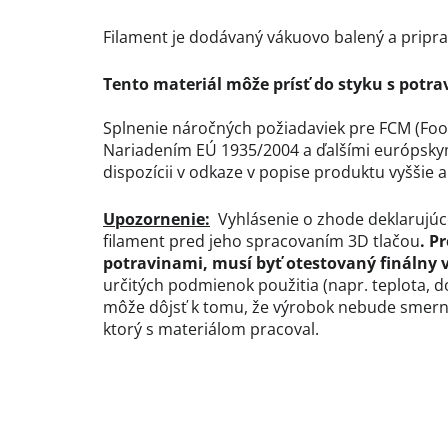
Filament je dodávaný vákuovo balený a pripra
Tento materiál môže prísť do styku s potra
Splnenie náročných požiadaviek pre FCM (Food
Nariadením EÚ 1935/2004 a ďalšími európsky
dispozícii v odkaze v popise produktu vyššie a
Upozornenie:
Vyhlásenie o zhode deklarujúc
filament pred jeho spracovaním 3D tlačou
. P
potravinami, musí byť otestovaný finálny 
určitých podmienok použitia (napr. teplota, 
môže dôjsť k tomu, že výrobok nebude smernic
ktorý s materiálom pracoval.