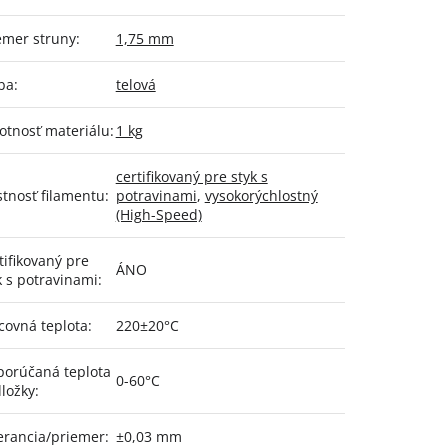
emer struny
:
1,75 mm
ba
:
telová
tnosť materiálu
:
1 kg
certifikovaný pre styk s
stnosť filamentu
:
potravinami
,
vysokorýchlostný
(High-Speed)
tifikovaný pre
ÁNO
k s potravinami
:
covná teplota
:
220±20°C
orúčaná teplota
0-60°C
ložky
:
erancia/priemer
:
±0,03 mm