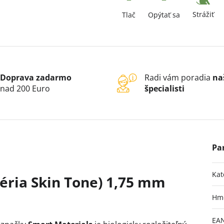
Strážiť
Tlač
Opýtať sa
Doprava zadarmo
Radi vám poradia
na
nad 200 Euro
špecialisti
Kat
séria Skin Tone) 1,75 mm
Hm
EA