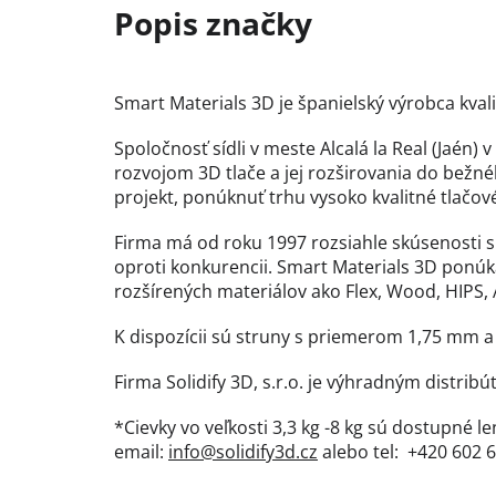
Smart Materials 3D je španielský výrobca kva
Spoločnosť sídli v meste Alcalá la Real (Jaén)
rozvojom 3D tlače a jej rozširovania do bežn
projekt, ponúknuť trhu vysoko kvalitné tlačové
Firma má od roku 1997 rozsiahle skúsenosti s
oproti konkurencii. Smart Materials 3D ponú
rozšírených materiálov ako Flex, Wood, HIPS, AB
K dispozícii sú struny s priemerom 1,75 mm 
Firma Solidify 3D, s.r.o. je výhradným distri
*Cievky vo veľkosti 3,3 kg -8 kg sú dostupné 
email:
info@solidify3d.cz
alebo tel: +420 602 6