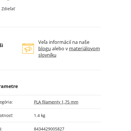
Zdieľať
Veľa informácií na naše
ši
blogu
alebo v
materiálovom
slovníku
egória
:
PLA filamenty 1,75 mm
otnosť
:
1.4 kg
N
:
8434429005827