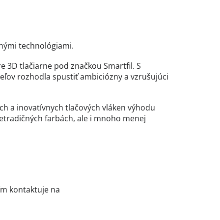
bnými technológiami.
pre 3D tlačiarne pod značkou Smartfil. S
eľov rozhodla spustiť ambiciózny a vzrušujúci
ch a inovatívnych tlačových vláken výhodu
etradičných farbách, ale i mnoho menej
sím kontaktuje na