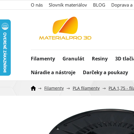
Prejsť
O nás
Slovník materiálov
BLOG
Doprava a 
na
obsah
Filamenty
Granulát
Resiny
3D tlač
Náradie a nástroje
Darčeky a poukazy
Filamenty
PLA filamenty
PLA 1,75 - f