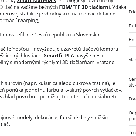
j značky
Smart Materials
je biologicky rozložiteľný
D tlač na väčšine bežných
FDM/FFF 3D tlačiarní
. Vďaka
Pri
erovej stabilite je vhodný ako na menšie detailné
formácií (warping).
Far
nnovatefil pre Českú republiku a Slovensko.
Hmo
ačiteľnosťou – nevyžaduje uzavretú tlačovú komoru,
yšších rýchlostiach.
Smartfil PLA
navyše nesie
Vla
ibilný s modernými rýchlymi 3D tlačiarňami vrátane
Cer
h surovín (napr. kukurica alebo cukrová trstina), je
sty
eň ponúka jednotnú farbu a kvalitný povrch výtlačkov.
zhľad povrchu – pri nižšej teplote tlače dosiahnete
Pra
Odp
ajnové modely, dekorácie, funkčné diely s nižším
pod
tlač.
Tol