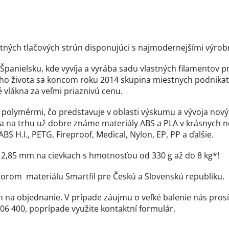
litných tlačových strún disponujúci s najmodernejšími výro
 v Španielsku, kde vyvíja a vyrába sadu vlastných filamentov 
ého života sa koncom roku 2014 skupina miestnych podnikat
 vlákna za veľmi priaznivú cenu.
 polymérmi, čo predstavuje v oblasti výskumu a vývoja nový
ka na trhu už dobre známe materiály ABS a PLA v krásnych n
S H.I., PETG, Fireproof, Medical, Nylon, EP, PP a ďalšie.
a 2,85 mm na cievkach s hmotnosťou od 330 g až do 8 kg*!
bútorom materiálu Smartfil pre Českú a Slovenskú republiku.
len na objednanie. V prípade záujmu o veľké balenie nás pro
06 400, poprípade využite kontaktní formulár.