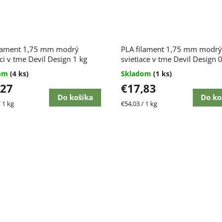
erné
ilament 1,75 mm modrý
PLA filament 1,75 mm modrý
enie
tu
aci v tme Devil Design 1 kg
svietiace v tme Devil Design 
dom
(4 ks)
Skladom
(1 ks)
,27
€17,83
Do košíka
Do ko
ková
Jednotková
 1 kg
€54,03 / 1 kg
čiek.
cena: