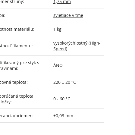
emer struny
:
1,75 mm
ba
:
svietiace v tme
tnosť materiálu
:
1 kg
vysokorýchlostný (High-
stnosť filamentu
:
Speed)
tifikovaný pre styk s
ÁNO
ravinami
:
covná teplota
:
220 ± 20 °C
orúčaná teplota
0 - 60 °C
ložky
:
erancia/priemer
:
±0,03 mm