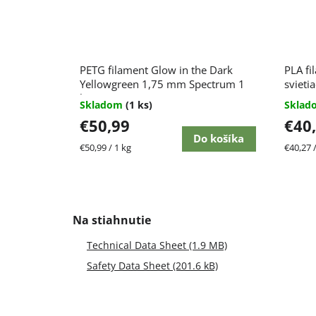
Priem
PETG filament Glow in the Dark
PLA f
hodnot
Yellowgreen 1,75 mm Spectrum 1
produk
svieti
je
kg
Skladom
(1 ks)
Skla
5,0
€50,99
€40
z
5
Do košíka
Jednotková
Jednot
€50,99 / 1 kg
€40,27 /
hviezdi
cena:
cena:
Technical Data Sheet (1.9 MB)
Safety Data Sheet (201.6 kB)