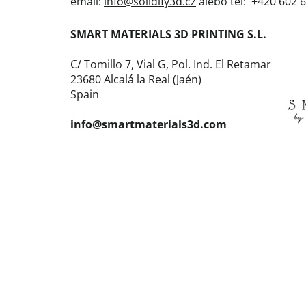
email:
info@solidify3d.cz
alebo tel: +420 602 6
SMART MATERIALS 3D PRINTING S.L.
C/ Tomillo 7, Vial G, Pol. Ind. El Retamar
23680 Alcalá la Real (Jaén)
Spain
info@smartmaterials3d.com