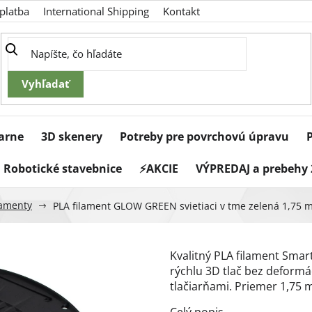
platba
International Shipping
Kontakt
iarne
3D skenery
Potreby pre povrchovú úpravu
Robotické stavebnice
⚡AKCIE
VÝPREDAJ a prebehy 
ilamenty
PLA filament GLOW GREEN svietiaci v tme zelená 1,75 m
Kvalitný PLA filament Smar
rýchlu 3D tlač bez deformá
tlačiarňami. Priemer 1,75