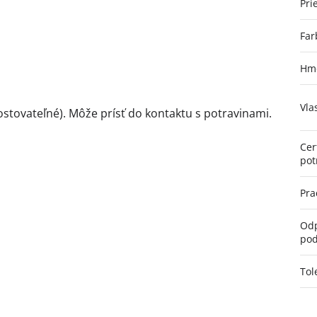
Pri
Far
Hmo
Vla
ostovateľné). Môže prísť do kontaktu s potravinami.
Cer
pot
Pra
Odp
pod
Tol