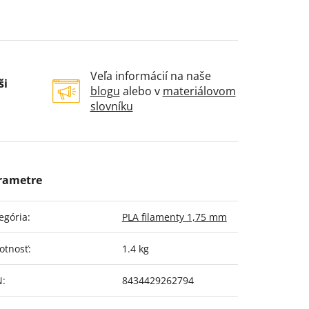
Veľa informácií na naše
ši
blogu
alebo v
materiálovom
slovníku
egória
:
PLA filamenty 1,75 mm
otnosť
:
1.4 kg
N
:
8434429262794