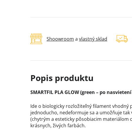
Shoowroom
a
vlastný sklad
SMARTFIL PLA GLOW (green – po nasvietení s
Ide o biologicky rozložiteľný filament vhodný p
jednoducho, nedeformuje sa a umožňuje tak v
(chytrým a esteticky pôsobiacim materiálom o
krásnych, živých farbách.