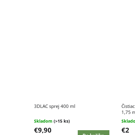
Priemerné
3DLAC sprej 400 ml
Čistiac
hodnotenie
produktu
1,75 
je
Skladom
(>15 ks)
Skla
4,7
€9,90
€2
z
5