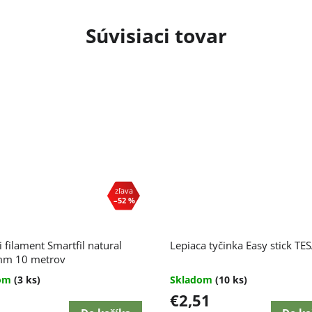
Súvisiaci tovar
–52 %
i filament Smartfil natural
Lepiaca tyčinka Easy stick TE
mm 10 metrov
dom
(3 ks)
Skladom
(10 ks)
€2,51