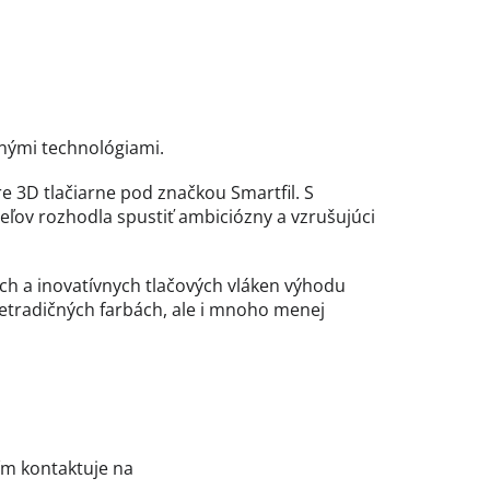
bnými technológiami.
pre 3D tlačiarne pod značkou Smartfil. S
eľov rozhodla spustiť ambiciózny a vzrušujúci
ch a inovatívnych tlačových vláken výhodu
etradičných farbách, ale i mnoho menej
sím kontaktuje na