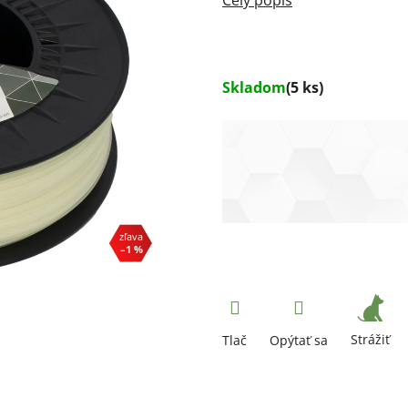
Skladom
(5 ks)
–1 %
Strážiť
Tlač
Opýtať sa