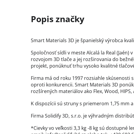
Smart Materials 3D je španielský výrobca kva
Spoločnosť sídli v meste Alcalá la Real (Jaén)
rozvojom 3D tlače a jej rozširovania do bežn
projekt, ponúknuť trhu vysoko kvalitné tlačové
Firma má od roku 1997 rozsiahle skúsenosti s
oproti konkurencii. Smart Materials 3D ponú
rozšírených materiálov ako Flex, Wood, HIPS, AB
K dispozícii sú struny s priemerom 1,75 mm 
Firma Solidify 3D, s.r.o. je výhradným distri
*Cievky vo veľkosti 3,3 kg -8 kg sú dostupné 