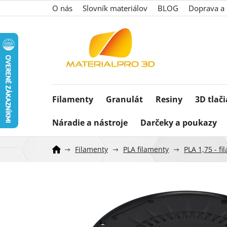
Prejsť
O nás
Slovník materiálov
BLOG
Doprava a 
na
obsah
Filamenty
Granulát
Resiny
3D tlač
Náradie a nástroje
Darčeky a poukazy
Filamenty
PLA filamenty
PLA 1,75 - f