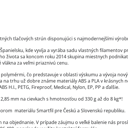
litných tlačových strún disponujúci s najmodernejšími výro
 v Španielsku, kde vyvíja a vyrába sadu vlastných filamentov 
ého života sa koncom roku 2014 skupina miestnych podnikat
 vlákna za veľmi priaznivú cenu.
 polymérmi, čo predstavuje v oblasti výskumu a vývoja nový
ka na trhu už dobre známe materiály ABS a PLA v krásnych n
S H.I., PETG, Fireproof, Medical, Nylon, EP, PP a ďalšie.
a 2,85 mm na cievkach s hmotnosťou od 330 g až do 8 kg*!
bútorom materiálu Smartfil pre Českú a Slovenskú republiku.
len na objednanie. V prípade záujmu o veľké balenie nás pro