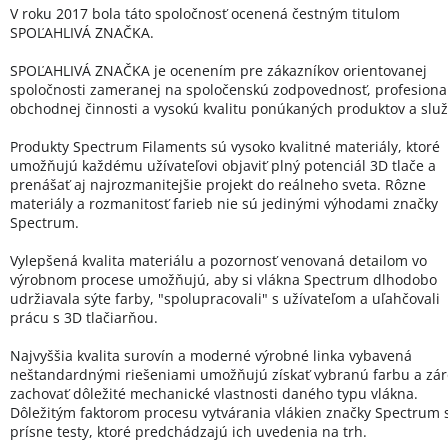
V roku 2017 bola táto spoločnosť ocenená čestným titulom
SPOĽAHLIVÁ ZNAČKA.
SPOĽAHLIVÁ ZNAČKA je ocenením pre zákazníkov orientovanej
spoločnosti zameranej na spoločenskú zodpovednosť, profesional
obchodnej činnosti a vysokú kvalitu ponúkaných produktov a služ
Produkty Spectrum Filaments sú vysoko kvalitné materiály, ktoré
umožňujú každému užívateľovi objaviť plný potenciál 3D tlače a
prenášať aj najrozmanitejšie projekt do reálneho sveta. Rôzne
materiály a rozmanitosť farieb nie sú jedinými výhodami značky
Spectrum.
Vylepšená kvalita materiálu a pozornosť venovaná detailom vo
výrobnom procese umožňujú, aby si vlákna Spectrum dlhodobo
udržiavala sýte farby, "spolupracovali" s užívateľom a uľahčovali
prácu s 3D tlačiarňou.
Najvyššia kvalita surovín a moderné výrobné linka vybavená
neštandardnými riešeniami umožňujú získať vybranú farbu a zá
zachovať dôležité mechanické vlastnosti daného typu vlákna.
Dôležitým faktorom procesu vytvárania vlákien značky Spectrum 
prísne testy, ktoré predchádzajú ich uvedenia na trh.