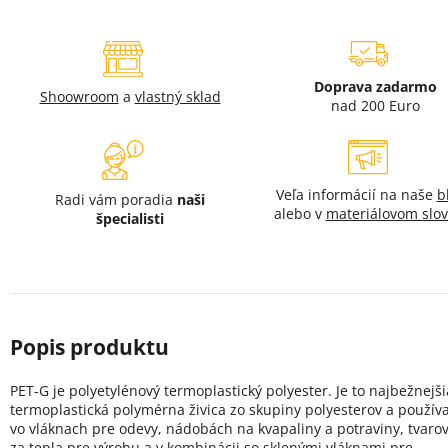
Doprava zadarmo
Shoowroom
a
vlastný sklad
nad 200 Euro
Veľa informácií na naše
b
Radi vám poradia
naši
alebo v
materiálovom slov
špecialisti
PET-G je polyetylénový termoplastický polyester. Je to najbežnejši
termoplastická polymérna živica zo skupiny polyesterov a použív
vo vláknach pre odevy, nádobách na kvapaliny a potraviny, tvaro
za tepla pre výrobu a v kombinácii so sklenými vláknami pre