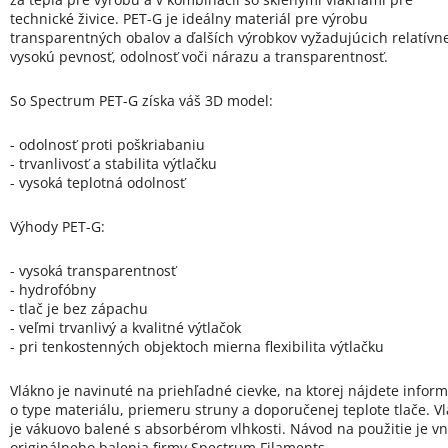
technické živice. PET-G je ideálny materiál pre výrobu
transparentných obalov a ďalších výrobkov vyžadujúcich relatívn
vysokú pevnosť, odolnosť voči nárazu a transparentnosť.
So Spectrum PET-G získa váš 3D model:
- odolnosť proti poškriabaniu
- trvanlivosť a stabilita výtlačku
- vysoká teplotná odolnosť
Výhody PET-G:
- vysoká transparentnosť
- hydrofóbny
- tlač je bez zápachu
- veľmi trvanlivý a kvalitné výtlačok
- pri tenkostenných objektoch mierna flexibilita výtlačku
Vlákno je navinuté na priehľadné cievke, na ktorej nájdete infor
o type materiálu, priemeru struny a doporučenej teplote tlače. V
je vákuovo balené s absorbérom vlhkosti. Návod na použitie je vn
originálneho balenia firmy Spectrum Filaments.