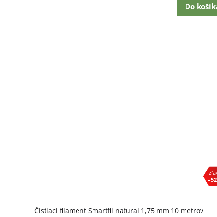
Do košík
–52
Čistiaci filament Smartfil natural 1,75 mm 10 metrov