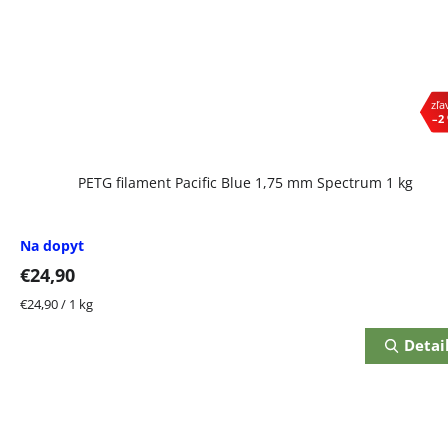
–2
PETG filament Pacific Blue 1,75 mm Spectrum 1 kg
Na dopyt
€24,90
Jednotková
€24,90 / 1 kg
cena:
Detai