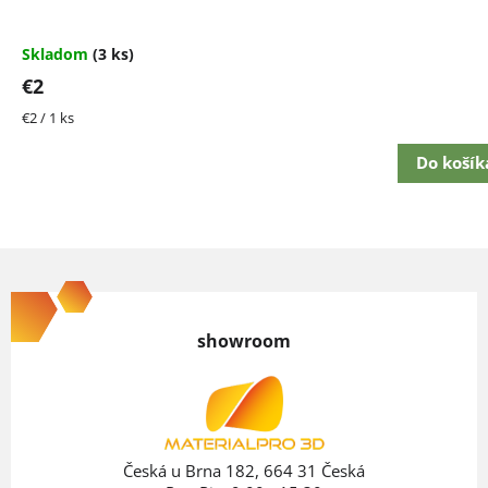
Skladom
(3 ks)
€2
Jednotková
€2 / 1 ks
cena:
Do košík
Z
á
p
showroom
ä
t
i
e
Česká u Brna 182, 664 31 Česká