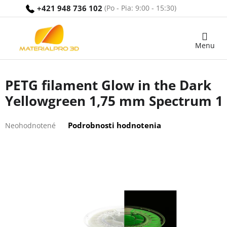
Prejsť
+421 948 736 102
na
obsah
Nákupný
košík
PETG filament Glow in the Dark
Yellowgreen 1,75 mm Spectrum 1
Priemerné
Podrobnosti hodnotenia
Neohodnotené
hodnotenie
produktu
je
0,0
z
5
hviezdičiek.