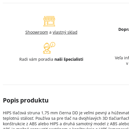
Dopr
Shoowroom
a
vlastný sklad
Veľa in
Radi vám poradia
naši špecialisti
HIPS tlačová struna 1,75 mm čierna DD je veľmi pevný a húževnat
teplotnú stálosť. Používa sa pre tlač na dvojhlavých 3D tlačiarňa
konštrukcie z ABS alebo HIPS a druhá samotný model z ABS alebo