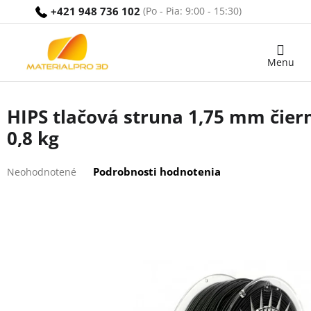
Prejsť
+421 948 736 102
na
obsah
Nákupný
košík
HIPS tlačová struna 1,75 mm čier
0,8 kg
Priemerné
Podrobnosti hodnotenia
Neohodnotené
hodnotenie
produktu
je
0,0
z
5
hviezdičiek.