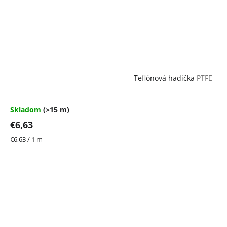
Teflónová hadička
PTFE
Skladom
(>15 m)
€6,63
Jednotková
€6,63 / 1 m
cena: