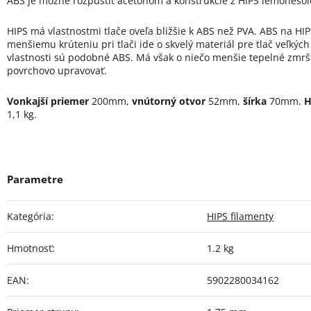
ABS je možné rozpustiť acetónom a konštrukcie z HIPS lemoneso
HIPS má vlastnostmi tlače oveľa bližšie k ABS než PVA. ABS na HI
menšiemu krúteniu pri tlači ide o skvelý materiál pre tlač veľkýc
vlastnosti sú podobné ABS. Má však o niečo menšie tepelné zmršť
povrchovo upravovať.
Vonkajší priemer
200mm,
vnútorný otvor
52mm,
šírka
70mm.
H
1,1 kg.
Kategória
:
HIPS filamenty
Hmotnosť
:
1.2 kg
EAN
:
5902280034162