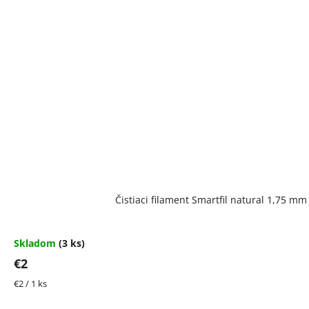
Čistiaci filament Smartfil natural 1,75 m
Skladom
(3 ks)
€2
Jednotková
€2 / 1 ks
cena: