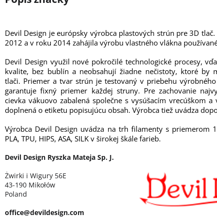
Devil Design je európsky výrobca plastových strún pre 3D tlač.
2012 a v roku 2014 zahájila výrobu vlastného vlákna používané
Devil Design využil nové pokročilé technologické procesy, vď
kvalite, bez bublín a neobsahují žiadne nečistoty, ktoré b
tlači. Priemer a tvar strún je testovaný v priebehu výrobné
garantuje fixný priemer každej struny. Pre zachovanie najvy
cievka vákuovo zabalená společne s vysúšacím vrecúškom a v
doplnená o etiketu popisujúcu obsah. Výrobca tiež uvádza dopo
Výrobca Devil Design uvádza na trh filamenty s priemerom 
PLA, TPU, HIPS, ASA, SILK v širokej škále farieb.
Devil Design Ryszka Mateja Sp. J.
Żwirki i Wigury 56E
43-190 Mikołów
Poland
office@devildesign.com