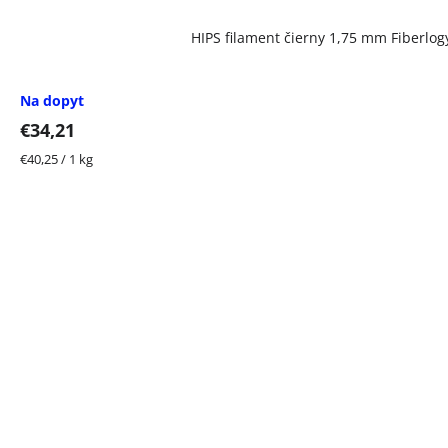
HIPS filament čierny 1,75 mm Fiberlog
Na dopyt
€34,21
Jednotková
€40,25 / 1 kg
cena: