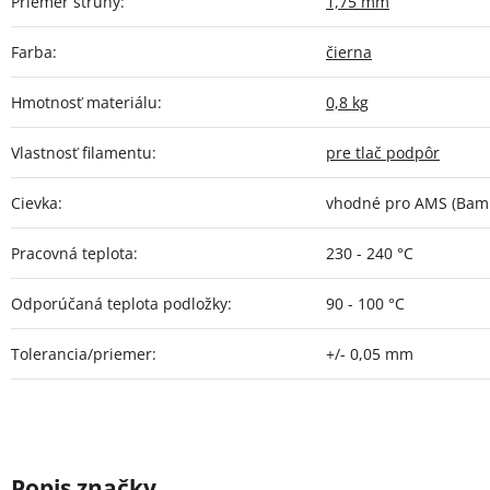
Priemer struny
:
1,75 mm
Farba
:
čierna
Hmotnosť materiálu
:
0,8 kg
Vlastnosť filamentu
:
pre tlač podpôr
Cievka
:
vhodné pro AMS (Bamb
Pracovná teplota
:
230 - 240 °C
Odporúčaná teplota podložky
:
90 - 100 °C
Tolerancia/priemer
:
+/- 0,05 mm