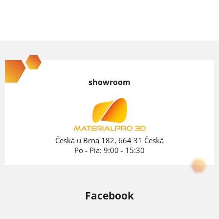
Z
á
p
showroom
ä
t
i
e
Česká u Brna 182, 664 31 Česká
Po - Pia: 9:00 - 15:30
Facebook