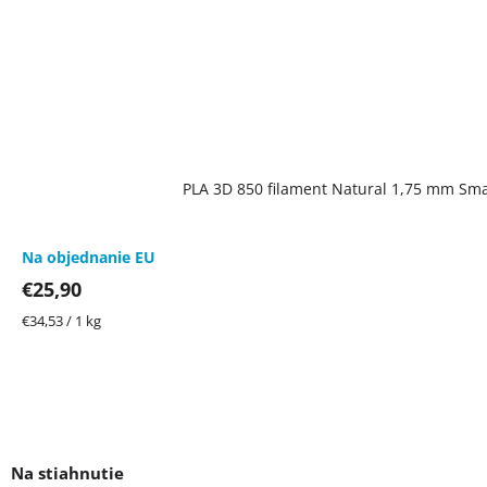
PLA 3D 850 filament Natural 1,75 mm Smar
Na objednanie EU
€25,90
Jednotková
€34,53 / 1 kg
cena: