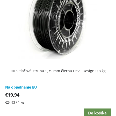
i
s
p
r
o
d
u
k
t
HIPS tlačová struna 1,75 mm čierna Devil Design 0,8 kg
o
v
Na objednanie EU
€19,94
Jednotková
€24,93 / 1 kg
cena:
Do košíka