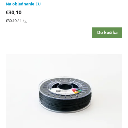
Na objednanie EU
€30,10
Jednotková
€30,10 / 1 kg
cena:
Do košíka