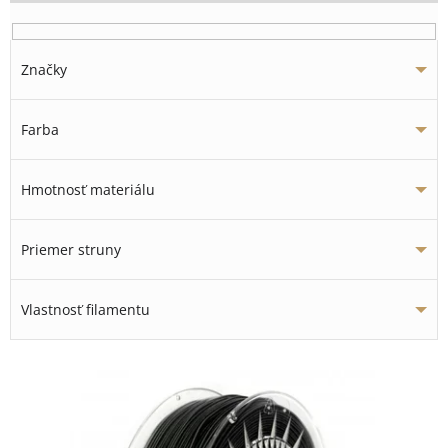
Značky
Farba
Hmotnosť materiálu
Priemer struny
Vlastnosť filamentu
V
ý
p