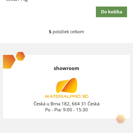
cena:
Do košíka
5
položiek celkom
O
v
Z
l
á
á
p
d
showroom
ä
a
c
t
i
i
e
e
Česká u Brna 182, 664 31 Česká
p
Po - Pia: 9:00 - 15:30
r
v
k