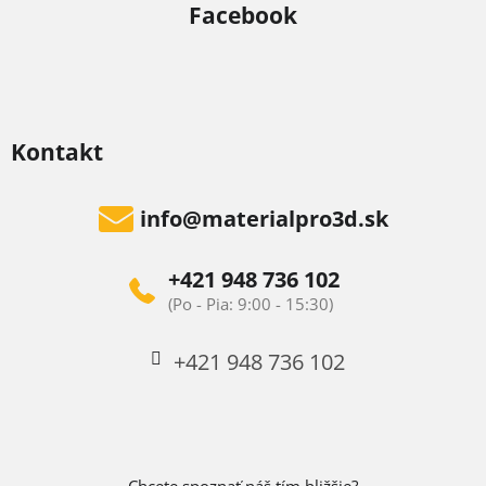
Facebook
y
v
ý
p
i
Kontakt
s
u
info
@
materialpro3d.sk
+421 948 736 102
+421 948 736 102
Chcete spoznať náš tím bližšie?