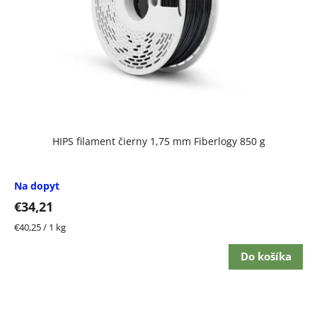
HIPS filament čierny 1,75 mm Fiberlogy 850 g
Na dopyt
€34,21
Jednotková
€40,25 / 1 kg
cena:
Do košíka