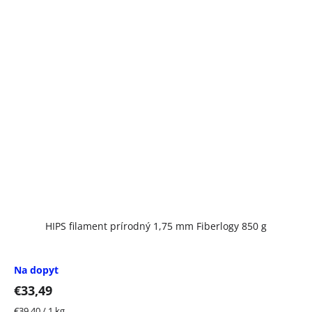
HIPS filament prírodný 1,75 mm Fiberlogy 850 g
Na dopyt
€33,49
Jednotková
€39,40 / 1 kg