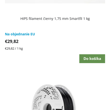
HIPS filament čierny 1,75 mm Smartfil 1 kg
Na objednanie EU
€29,82
Jednotková
€29,82 / 1 kg
cena:
Do košíka