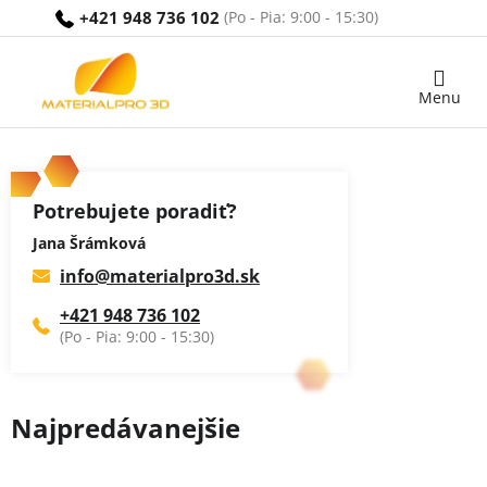
Prejsť
+421 948 736 102
na
obsah
Nákupný
košík
Potrebujete poradiť?
Jana Šrámková
info
@
materialpro3d.sk
+421 948 736 102
Najpredávanejšie