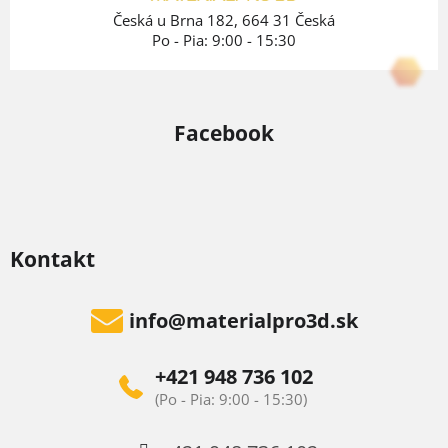
e
Česká u Brna 182, 664 31 Česká
Po - Pia: 9:00 - 15:30
Facebook
Kontakt
info
@
materialpro3d.sk
+421 948 736 102