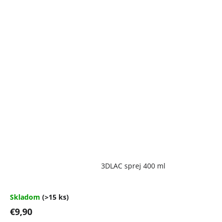
Priemerné
3DLAC sprej 400 ml
hodnotenie
produktu
je
4,7
Skladom
(>15 ks)
z
€9,90
5