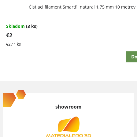
Čistiaci filament Smartfil natural 1,75 mm 10 metrov
Skladom
(3 ks)
€2
Jednotková
€2 / 1 ks
cena:
Do
Z
á
p
showroom
ä
t
i