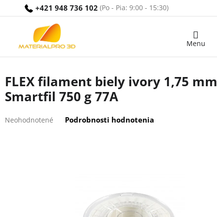
Prejsť
+421 948 736 102
na
obsah
Nákupný
košík
FLEX filament biely ivory 1,75 m
Smartfil 750 g 77A
Priemerné
Podrobnosti hodnotenia
Neohodnotené
hodnotenie
produktu
je
0,0
z
5
hviezdičiek.