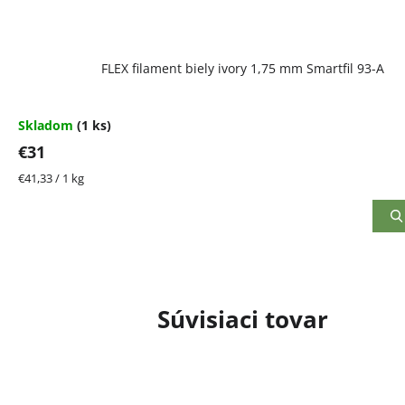
FLEX filament biely ivory 1,75 mm Smartfil 93-A
Skladom
(1 ks)
€31
Jednotková
€41,33 / 1 kg
cena:
Súvisiaci tovar