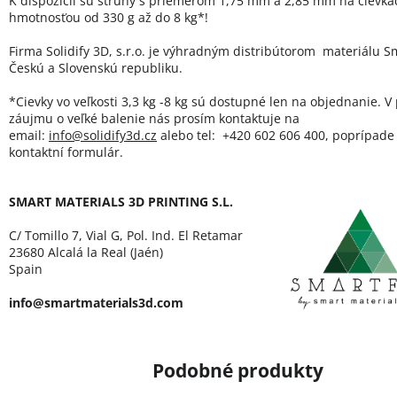
K dispozícii sú struny s priemerom 1,75 mm a 2,85 mm na cievka
hmotnosťou od 330 g až do 8 kg*!
Firma Solidify 3D, s.r.o. je výhradným distribútorom materiálu Sm
Českú a Slovenskú republiku.
*Cievky vo veľkosti 3,3 kg -8 kg sú dostupné len na objednanie. V
záujmu o veľké balenie nás prosím kontaktuje na
email:
info@solidify3d.cz
alebo tel: +420 602 606 400, poprípade 
kontaktní formulár.
SMART MATERIALS 3D PRINTING S.L.
C/ Tomillo 7, Vial G, Pol. Ind. El Retamar
23680 Alcalá la Real (Jaén)
Spain
info@smartmaterials3d.com