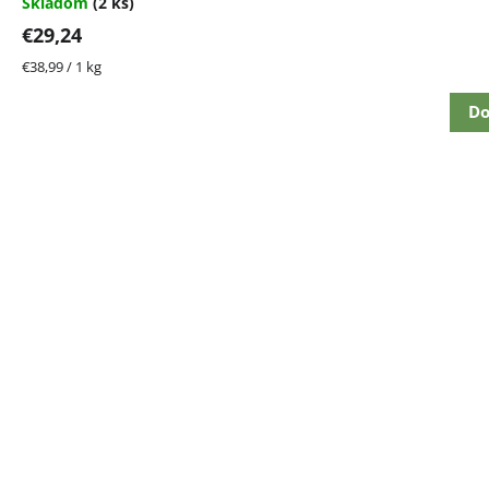
Skladom
(2 ks)
€29,24
Jednotková
€38,99 / 1 kg
cena:
Do