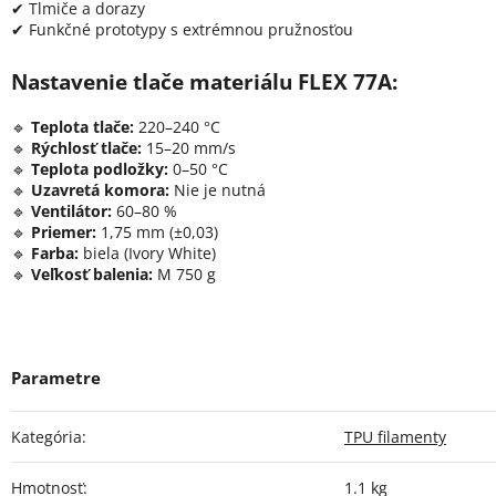
✔ Tlmiče a dorazy
✔ Funkčné prototypy s extrémnou pružnosťou
Nastavenie tlače materiálu FLEX 77A:
🔹
Teplota tlače:
220–240 °C
🔹
Rýchlosť tlače:
15–20 mm/s
🔹
Teplota podložky:
0–50 °C
🔹
Uzavretá komora:
Nie je nutná
🔹
Ventilátor:
60–80 %
🔹
Priemer:
1,75 mm (±0,03)
🔹
Farba:
biela (Ivory White)
🔹
Veľkosť balenia:
M 750 g
Kategória
:
TPU filamenty
Hmotnosť
:
1.1 kg