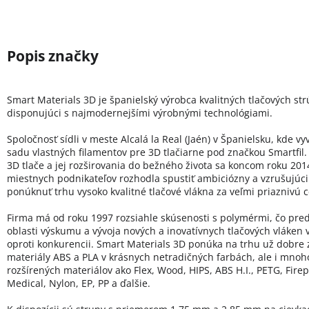
Smart Materials 3D je španielský výrobca kvalitných tlačových st
disponujúci s najmodernejšími výrobnými technológiami.
Spoločnosť sídli v meste Alcalá la Real (Jaén) v Španielsku, kde vy
sadu vlastných filamentov pre 3D tlačiarne pod značkou Smartfil.
3D tlače a jej rozširovania do bežného života sa koncom roku 20
miestnych podnikateľov rozhodla spustiť ambiciózny a vzrušujúci 
ponúknuť trhu vysoko kvalitné tlačové vlákna za veľmi priaznivú 
Firma má od roku 1997 rozsiahle skúsenosti s polymérmi, čo pred
oblasti výskumu a vývoja nových a inovatívnych tlačových vláken
oproti konkurencii. Smart Materials 3D ponúka na trhu už dobre
materiály ABS a PLA v krásnych netradičných farbách, ale i mno
rozšírených materiálov ako Flex, Wood, HIPS, ABS H.I., PETG, Firep
Medical, Nylon, EP, PP a ďalšie.