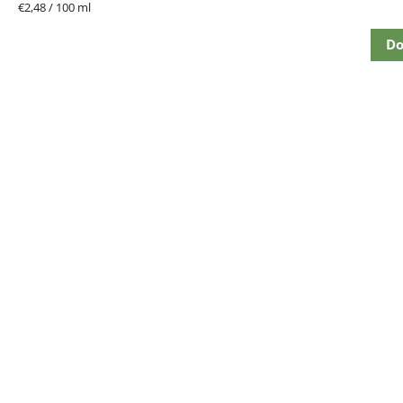
hviezdičiek.
Jednotková
€2,48 / 100 ml
cena:
Do