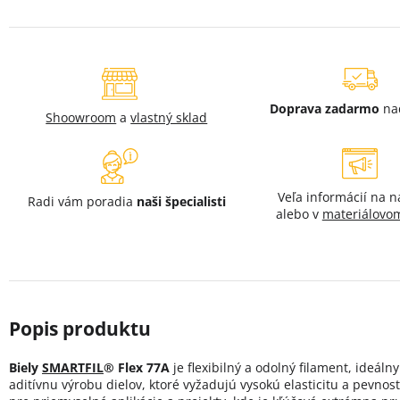
Doprava zadarmo
na
Shoowroom
a
vlastný sklad
Veľa informácií na 
Radi vám poradia
naši špecialisti
alebo v
materiálovom
Biely
SMARTFIL
® Flex 77A
je flexibilný a odolný filament, ideáln
aditívnu výrobu dielov, ktoré vyžadujú vysokú elasticitu a pevnosť