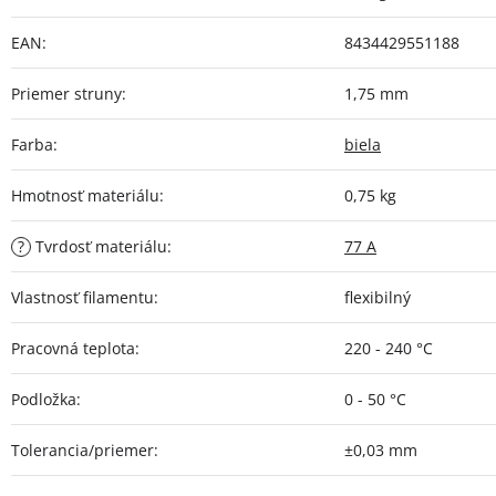
EAN
:
8434429551188
Priemer struny
:
1,75 mm
Farba
:
biela
Hmotnosť materiálu
:
0,75 kg
?
Tvrdosť materiálu
:
77 A
Vlastnosť filamentu
:
flexibilný
Pracovná teplota
:
220 - 240 °C
Podložka
:
0 - 50 °C
Tolerancia/priemer
:
±0,03 mm