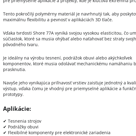
pre priemyselné aplikácie a projekty, kde je kľúčová extrémna pr
Tento pokročilý polymérny materiál je navrhnutý tak, aby poskyto
maximálnu flexibilitu a pevnosť v aplikáciách 3D tlače.
Vďaka tvrdosti Shore 77A vyniká svojou vysokou elasticitou, čo um
súčiastok, ktoré sa musia ohýbať alebo naťahovať bez straty svoj
pôvodného tvaru.
Je ideálny na výrobu tesnení, podrážok obuvi alebo akýchkoľvek
komponentov, ktoré musia odolávať mechanickému namáhaniu 
prasknutia.
Navyše jeho vynikajúca priľnavosť vrstiev zaisťuje jednotný a kval
výstup, vďaka čomu je vhodný pre priemyselné aplikácie a funkč
prototypy.
Aplikácie:
✔ Tesnenia strojov
✔ Podrážky obuvi
✔ Flexibilné komponenty pre elektronické zariadenia