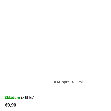
Priemerné
3DLAC sprej 400 ml
hodnotenie
produktu
je
4,7
Skladom
(>15 ks)
z
€9,90
5
hviezdičiek.