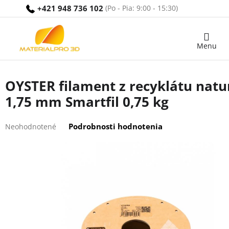
Prejsť
+421 948 736 102
na
obsah
Nákupný
košík
OYSTER filament z recyklátu natu
1,75 mm Smartfil 0,75 kg
Priemerné
Podrobnosti hodnotenia
Neohodnotené
hodnotenie
produktu
je
0,0
z
5
hviezdičiek.