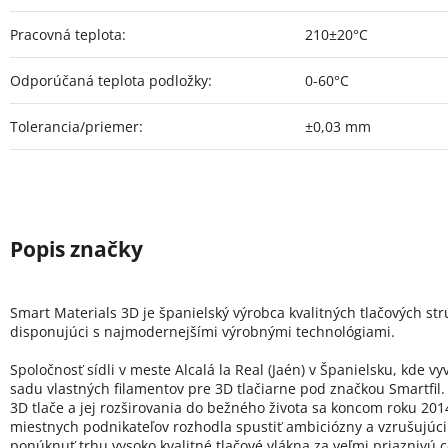
Pracovná teplota
:
210±20°C
Odporúčaná teplota podložky
:
0-60°C
Tolerancia/priemer
:
±0,03 mm
Smart Materials 3D je španielský výrobca kvalitných tlačových st
disponujúci s najmodernejšími výrobnými technológiami.
Spoločnosť sídli v meste Alcalá la Real (Jaén) v Španielsku, kde vy
sadu vlastných filamentov pre 3D tlačiarne pod značkou Smartfil.
3D tlače a jej rozširovania do bežného života sa koncom roku 20
miestnych podnikateľov rozhodla spustiť ambiciózny a vzrušujúci 
ponúknuť trhu vysoko kvalitné tlačové vlákna za veľmi priaznivú 