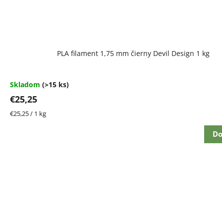
Priemerné
PLA filament 1,75 mm čierny Devil Design 1 kg
hodnotenie
produktu
je
4,5
Skladom
(>15 ks)
z
€25,25
5
hviezdičiek.
Jednotková
€25,25 / 1 kg
cena:
Do