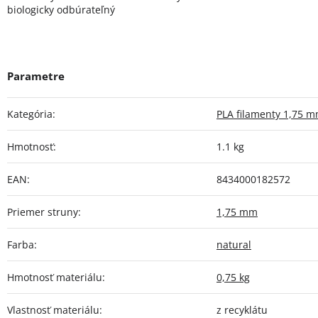
biologicky odbúrateľný
Kategória
:
PLA filamenty 1,75 
Hmotnosť
:
1.1 kg
EAN
:
8434000182572
Priemer struny
:
1,75 mm
Farba
:
natural
Hmotnosť materiálu
:
0,75 kg
Vlastnosť materiálu
:
z recyklátu