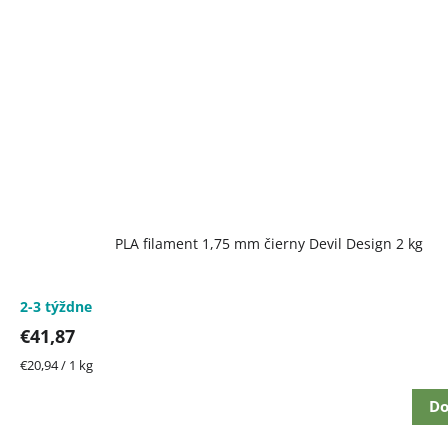
PLA filament 1,75 mm čierny Devil Design 2 kg
2-3 týždne
€41,87
Jednotková
€20,94 / 1 kg
cena:
Do