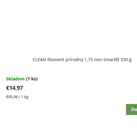
CLEAN filament prírodný 1,75 mm Smartfil 330 g
Skladom
(7 ks)
€14,97
Jednotková
€45,36 / 1 kg
cena:
Do