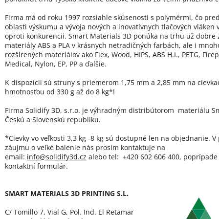
Firma má od roku 1997 rozsiahle skúsenosti s polymérmi, čo pred
oblasti výskumu a vývoja nových a inovatívnych tlačových vláken
oproti konkurencii. Smart Materials 3D ponúka na trhu už dobre
materiály ABS a PLA v krásnych netradičných farbách, ale i mno
rozšírených materiálov ako Flex, Wood, HIPS, ABS H.I., PETG, Firep
Medical, Nylon, EP, PP a ďalšie.
K dispozícii sú struny s priemerom 1,75 mm a 2,85 mm na cievka
hmotnosťou od 330 g až do 8 kg*!
Firma Solidify 3D, s.r.o. je výhradným distribútorom materiálu Sm
Českú a Slovenskú republiku.
*Cievky vo veľkosti 3,3 kg -8 kg sú dostupné len na objednanie. V
záujmu o veľké balenie nás prosím kontaktuje na
email:
info@solidify3d.cz
alebo tel: +420 602 606 400, poprípade 
kontaktní formulár.
SMART MATERIALS 3D PRINTING S.L.
C/ Tomillo 7, Vial G, Pol. Ind. El Retamar