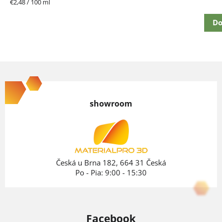
Jednotková
€2,48 / 100 ml
cena:
Do
Z
á
p
showroom
ä
t
i
e
Česká u Brna 182, 664 31 Česká
Po - Pia: 9:00 - 15:30
Facebook