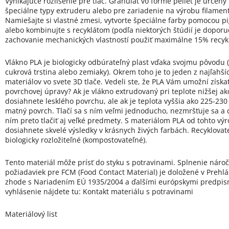
Vynikajúce rozlíšenie pre tlač. Granulát vo forme peliet je určený
špeciálne typy extruderu alebo pre zariadenie na výrobu filamen
Namiešajte si vlastné zmesi, vytvorte špeciálne farby pomocou 
alebo kombinujte s recyklátom (podľa niektorých štúdií je dopor
zachovanie mechanických vlastností použiť maximálne 15% recykl
Vlákno PLA je biologicky odbúrateľný plast vďaka svojmu pôvodu (
cukrová trstina alebo zemiaky). Okrem toho je to jeden z najľahší
materiálov vo svete 3D tlače. Vedeli ste, že PLA Vám umožní získa
povrchovej úpravy? Ak je vlákno extrudovaný pri teplote nižšej ak
dosiahnete lesklého povrchu, ale ak je teplota vyššia ako 225-230 
matný povrch. Tlačí sa s ním veľmi jednoducho, nezmršťuje sa a 
ním preto tlačiť aj veľké predmety. S materiálom PLA od tohto vý
dosiahnete skvelé výsledky v krásnych živých farbách. Recyklovat
biologicky rozložiteľné (kompostovateľné).
Tento materiál môže prísť do styku s potravinami. Splnenie náro
požiadaviek pre FCM (Food Contact Material) je doložené v Prehlá
zhode s Nariadením EÚ 1935/2004 a ďalšími európskymi predpis
vyhlásenie nájdete tu: Kontakt materiálu s potravinami
Materiálový list