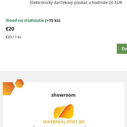
Elektronický darčekový poukaz v hodnote 20 EUR
Ihneď na stiahnutie
(>15 ks)
€20
Jednotková
€20 / 1 ks
cena:
Do
Z
á
p
showroom
ä
t
i