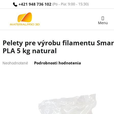
Prejsť
+421 948 736 102
na
obsah
Nákupný
košík
Pelety pre výrobu filamentu Smart
PLA 5 kg natural
Priemerné
Podrobnosti hodnotenia
Neohodnotené
hodnotenie
produktu
je
0,0
z
5
hviezdičiek.