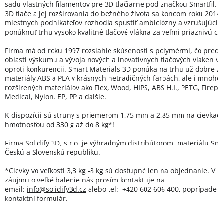
sadu vlastných filamentov pre 3D tlačiarne pod značkou Smartfil.
3D tlače a jej rozširovania do bežného života sa koncom roku 20
miestnych podnikateľov rozhodla spustiť ambiciózny a vzrušujúci 
ponúknuť trhu vysoko kvalitné tlačové vlákna za veľmi priaznivú 
Firma má od roku 1997 rozsiahle skúsenosti s polymérmi, čo pred
oblasti výskumu a vývoja nových a inovatívnych tlačových vláken
oproti konkurencii. Smart Materials 3D ponúka na trhu už dobre
materiály ABS a PLA v krásnych netradičných farbách, ale i mno
rozšírených materiálov ako Flex, Wood, HIPS, ABS H.I., PETG, Firep
Medical, Nylon, EP, PP a ďalšie.
K dispozícii sú struny s priemerom 1,75 mm a 2,85 mm na cievka
hmotnosťou od 330 g až do 8 kg*!
Firma Solidify 3D, s.r.o. je výhradným distribútorom materiálu Sm
Českú a Slovenskú republiku.
*Cievky vo veľkosti 3,3 kg -8 kg sú dostupné len na objednanie. V
záujmu o veľké balenie nás prosím kontaktuje na
email:
info@solidify3d.cz
alebo tel: +420 602 606 400, poprípade 
kontaktní formulár.