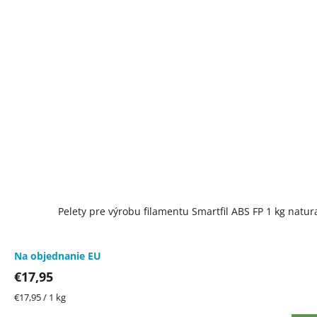
Pelety pre výrobu filamentu Smartfil ABS FP 1 kg natur
Na objednanie EU
€17,95
Jednotková
€17,95 / 1 kg
cena: