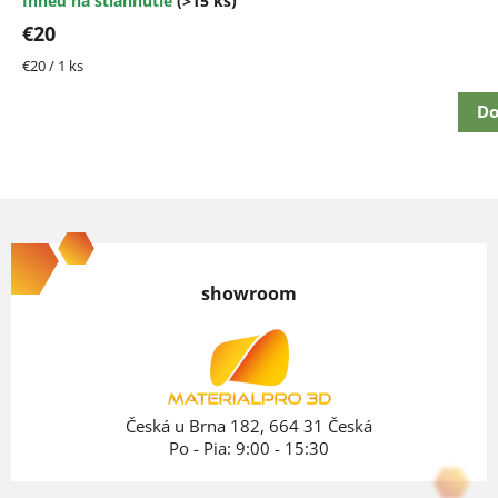
Ihneď na stiahnutie
(>15 ks)
€20
Jednotková
€20 / 1 ks
cena:
Do
Z
á
p
showroom
ä
t
i
e
Česká u Brna 182, 664 31 Česká
Po - Pia: 9:00 - 15:30