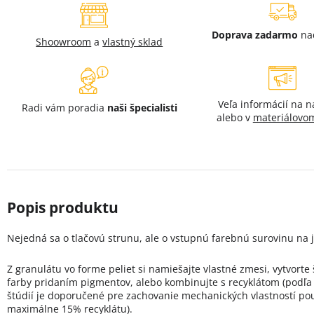
Doprava zadarmo
na
Shoowroom
a
vlastný sklad
Veľa informácií na 
Radi vám poradia
naši špecialisti
alebo v
materiálovom
Nejedná sa o tlačovú strunu, ale o vstupnú farebnú surovinu na j
Z granulátu vo forme peliet si namiešajte vlastné zmesi, vytvorte
farby pridaním pigmentov, alebo kombinujte s recyklátom (podľa
štúdií je doporučené pre zachovanie mechanických vlastností pou
maximálne 15% recyklátu).