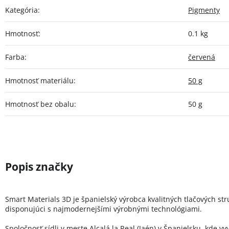
Kategória
:
Pigmenty
Hmotnosť
:
0.1 kg
Farba
:
červená
Hmotnosť materiálu
:
50 g
Hmotnosť bez obalu
:
50 g
Smart Materials 3D je španielský výrobca kvalitných tlačových st
disponujúci s najmodernejšími výrobnými technológiami.
Spoločnosť sídli v meste Alcalá la Real (Jaén) v Španielsku, kde vy