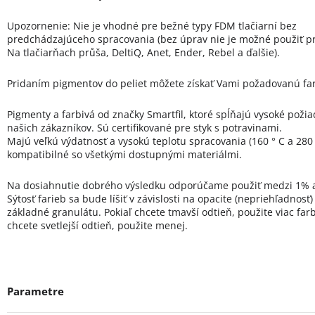
Upozornenie: Nie je vhodné pre bežné typy FDM tlačiarní bez
predchádzajúceho spracovania (bez úprav nie je možné použiť pr
Na tlačiarňach průša, DeltiQ, Anet, Ender, Rebel a ďalšie).
Pridaním pigmentov do peliet môžete získať Vami požadovanú fa
Pigmenty a farbivá od značky Smartfil, ktoré spĺňajú vysoké poži
našich zákazníkov. Sú certifikované pre styk s potravinami.
Majú veľkú výdatnosť a vysokú teplotu spracovania (160 ° C a 280 
kompatibilné so všetkými dostupnými materiálmi.
Na dosiahnutie dobrého výsledku odporúčame použiť medzi 1% 
Sýtosť farieb sa bude líšiť v závislosti na opacite (nepriehľadnosť
základné granulátu. Pokiaľ chcete tmavší odtieň, použite viac farb
chcete svetlejší odtieň, použite menej.