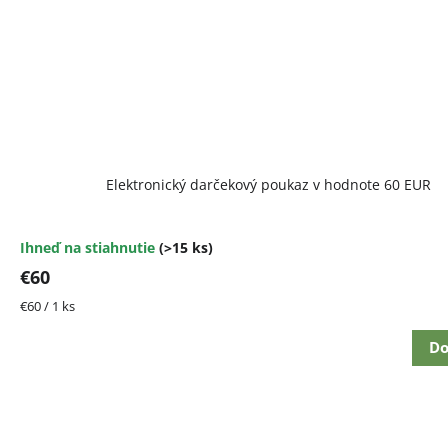
Elektronický darčekový poukaz v hodnote 60 EUR
Ihneď na stiahnutie
(>15 ks)
€60
Jednotková
€60 / 1 ks
cena:
Do