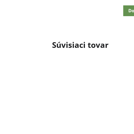
cena:
Do
Súvisiaci tovar