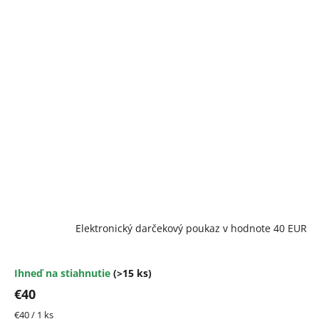
Elektronický darčekový poukaz v hodnote 40 EUR
Ihneď na stiahnutie
(>15 ks)
€40
Jednotková
€40 / 1 ks