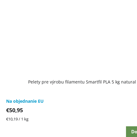
Pelety pre výrobu filamentu Smartfil PLA 5 kg natural
Na objednanie EU
€50,95
Jednotková
€10,19 / 1 kg
cena:
Do