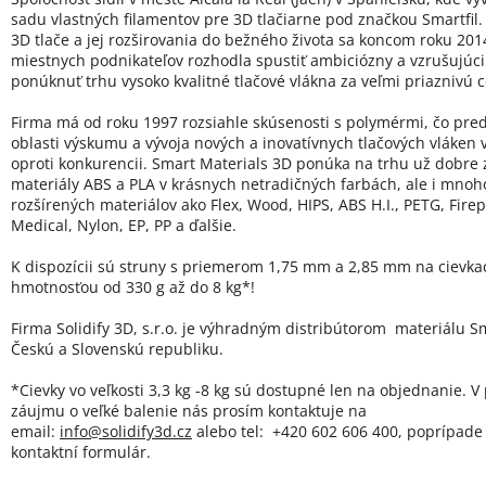
sadu vlastných filamentov pre 3D tlačiarne pod značkou Smartfil.
3D tlače a jej rozširovania do bežného života sa koncom roku 20
miestnych podnikateľov rozhodla spustiť ambiciózny a vzrušujúci 
ponúknuť trhu vysoko kvalitné tlačové vlákna za veľmi priaznivú 
Firma má od roku 1997 rozsiahle skúsenosti s polymérmi, čo pred
oblasti výskumu a vývoja nových a inovatívnych tlačových vláken
oproti konkurencii. Smart Materials 3D ponúka na trhu už dobre
materiály ABS a PLA v krásnych netradičných farbách, ale i mno
rozšírených materiálov ako Flex, Wood, HIPS, ABS H.I., PETG, Firep
Medical, Nylon, EP, PP a ďalšie.
K dispozícii sú struny s priemerom 1,75 mm a 2,85 mm na cievka
hmotnosťou od 330 g až do 8 kg*!
Firma Solidify 3D, s.r.o. je výhradným distribútorom materiálu Sm
Českú a Slovenskú republiku.
*Cievky vo veľkosti 3,3 kg -8 kg sú dostupné len na objednanie. V
záujmu o veľké balenie nás prosím kontaktuje na
email:
info@solidify3d.cz
alebo tel: +420 602 606 400, poprípade 
kontaktní formulár.