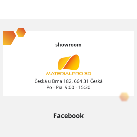
Z
á
p
showroom
ä
t
i
e
Česká u Brna 182, 664 31 Česká
Po - Pia: 9:00 - 15:30
Facebook