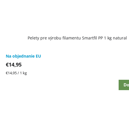
Pelety pre výrobu filamentu Smartfil PP 1 kg natural
Na objednanie EU
€14,95
Jednotková
€14,95 / 1 kg
cena:
Do