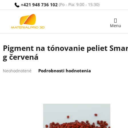
Prejsť
+421 948 736 102
na
obsah
Nákupný
košík
Pigment na tónovanie peliet Smart
g červená
Priemerné
Podrobnosti hodnotenia
Neohodnotené
hodnotenie
produktu
je
0,0
z
5
hviezdičiek.