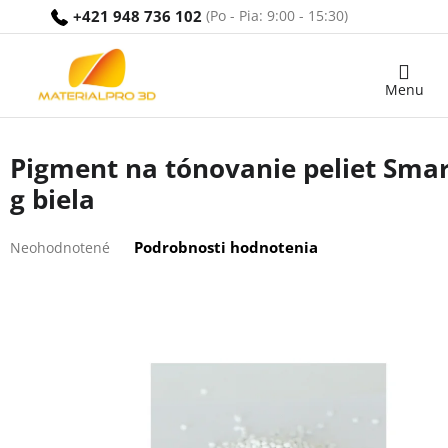
Prejsť
+421 948 736 102
na
obsah
Nákupný
košík
Pigment na tónovanie peliet Smart
g biela
Priemerné
Podrobnosti hodnotenia
Neohodnotené
hodnotenie
produktu
je
0,0
z
5
hviezdičiek.