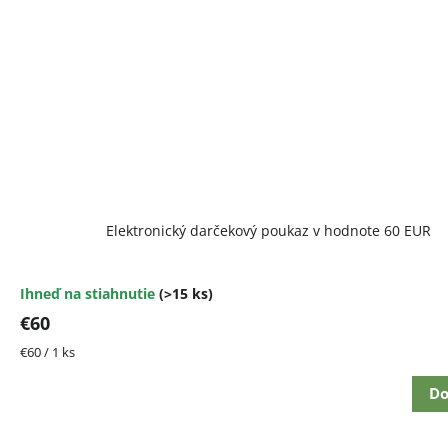
Elektronický darčekový poukaz v hodnote 60 EUR
Ihneď na stiahnutie
(>15 ks)
€60
Jednotková
€60 / 1 ks
cena:
Do