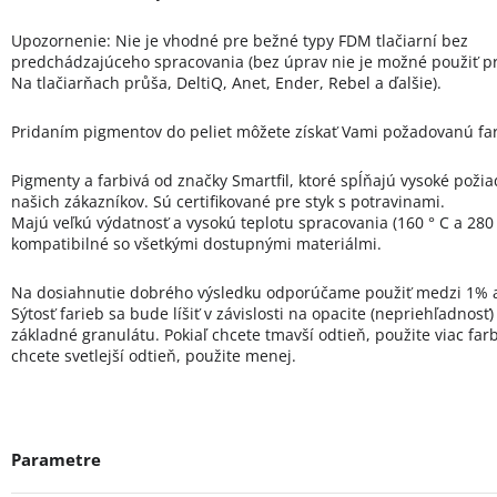
Upozornenie: Nie je vhodné pre bežné typy FDM tlačiarní bez
predchádzajúceho spracovania (bez úprav nie je možné použiť pr
Na tlačiarňach průša, DeltiQ, Anet, Ender, Rebel a ďalšie).
Pridaním pigmentov do peliet môžete získať Vami požadovanú fa
Pigmenty a farbivá od značky Smartfil, ktoré spĺňajú vysoké poži
našich zákazníkov. Sú certifikované pre styk s potravinami.
Majú veľkú výdatnosť a vysokú teplotu spracovania (160 ° C a 280 
kompatibilné so všetkými dostupnými materiálmi.
Na dosiahnutie dobrého výsledku odporúčame použiť medzi 1% 
Sýtosť farieb sa bude líšiť v závislosti na opacite (nepriehľadnosť
základné granulátu. Pokiaľ chcete tmavší odtieň, použite viac farb
chcete svetlejší odtieň, použite menej.