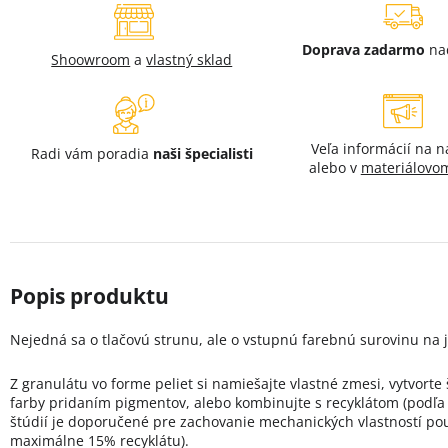
Doprava zadarmo
na
Shoowroom
a
vlastný sklad
Veľa informácií na 
Radi vám poradia
naši špecialisti
alebo v
materiálovom
Nejedná sa o tlačovú strunu, ale o vstupnú farebnú surovinu na j
Z granulátu vo forme peliet si namiešajte vlastné zmesi, vytvorte
farby pridaním pigmentov, alebo kombinujte s recyklátom (podľa
štúdií je doporučené pre zachovanie mechanických vlastností pou
maximálne 15% recyklátu).