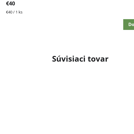
€40
Jednotková
€40 / 1 ks
cena:
Do
Súvisiaci tovar