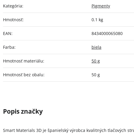
Kategória
:
Pigmenty
Hmotnosť
:
0.1 kg
EAN
:
8434000065080
Farba
:
biela
Hmotnosť materiálu
:
50 g
Hmotnosť bez obalu
:
50 g
Smart Materials 3D je španielský výrobca kvalitných tlačových st