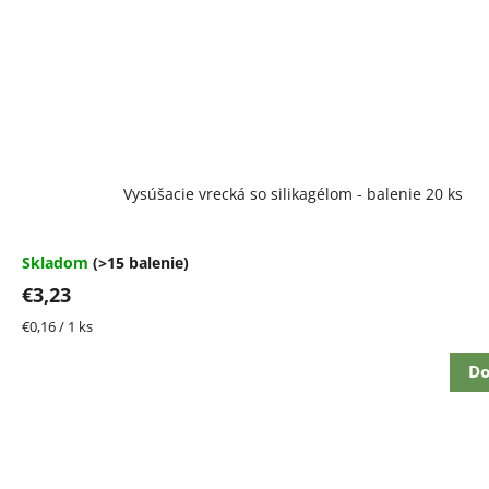
Vysúšacie vrecká so silikagélom - balenie 20 ks
Skladom
(>15 balenie)
€3,23
Jednotková
€0,16 / 1 ks
cena:
Do