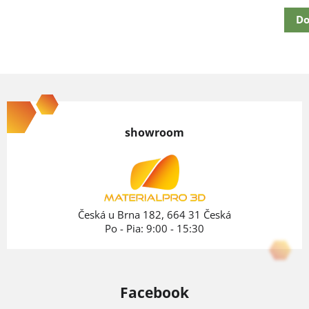
cena:
Do
Z
á
p
showroom
ä
t
i
e
Česká u Brna 182, 664 31 Česká
Po - Pia: 9:00 - 15:30
Facebook