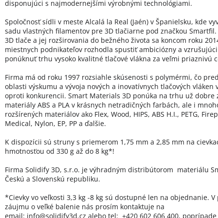
disponujúci s najmodernejšími výrobnými technológiami.
Spoločnosť sídli v meste Alcalá la Real (Jaén) v Španielsku, kde vy
sadu vlastných filamentov pre 3D tlačiarne pod značkou Smartfil.
3D tlače a jej rozširovania do bežného života sa koncom roku 20
miestnych podnikateľov rozhodla spustiť ambiciózny a vzrušujúci 
ponúknuť trhu vysoko kvalitné tlačové vlákna za veľmi priaznivú 
Firma má od roku 1997 rozsiahle skúsenosti s polymérmi, čo pred
oblasti výskumu a vývoja nových a inovatívnych tlačových vláken
oproti konkurencii. Smart Materials 3D ponúka na trhu už dobre
materiály ABS a PLA v krásnych netradičných farbách, ale i mno
rozšírených materiálov ako Flex, Wood, HIPS, ABS H.I., PETG, Firep
Medical, Nylon, EP, PP a ďalšie.
K dispozícii sú struny s priemerom 1,75 mm a 2,85 mm na cievka
hmotnosťou od 330 g až do 8 kg*!
Firma Solidify 3D, s.r.o. je výhradným distribútorom materiálu Sm
Českú a Slovenskú republiku.
*Cievky vo veľkosti 3,3 kg -8 kg sú dostupné len na objednanie. V
záujmu o veľké balenie nás prosím kontaktuje na
email:
info@solidify3d.cz
alebo tel: +420 602 606 400, poprípade 