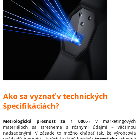
Ako sa vyznať v technických
špecifikáciách?
Metrologická presnosť za 1 000,-
? V marketingových
materiáloch sa stretneme s rôznymi údajmi – väčšinou
nadsadenými. V zásade to možno chápať tak, že výrobcovia
uvádzajú hodnoty, ktorých je daný hardvér
teoreticky
schopný