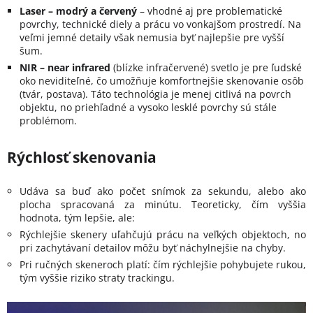
Laser – modrý a červený
– vhodné aj pre problematické
povrchy, technické diely a prácu vo vonkajšom prostredí. Na
veľmi jemné detaily však nemusia byť najlepšie pre vyšší
šum.
NIR – near infrared
(blízke infračervené) svetlo je pre ľudské
oko neviditeľné, čo umožňuje komfortnejšie skenovanie osôb
(tvár, postava). Táto technológia je menej citlivá na povrch
objektu, no priehľadné a vysoko lesklé povrchy sú stále
problémom.
Rýchlosť skenovania
Udáva sa buď ako počet snímok za sekundu, alebo ako
plocha spracovaná za minútu. Teoreticky, čím vyššia
hodnota, tým lepšie, ale:
Rýchlejšie skenery uľahčujú prácu na veľkých objektoch, no
pri zachytávaní detailov môžu byť náchylnejšie na chyby.
Pri ručných skeneroch platí: čím rýchlejšie pohybujete rukou,
tým vyššie riziko straty trackingu.