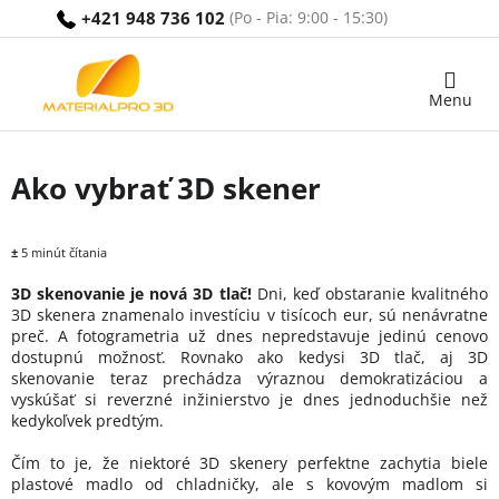
Prejsť
+421 948 736 102
na
obsah
Nákupný
košík
Ako vybrať 3D skener
±
5 minút čítania
3D skenovanie je nová 3D tlač!
Dni, keď obstaranie kvalitného
3D skenera znamenalo investíciu v tisícoch eur, sú nenávratne
preč. A fotogrametria už dnes nepredstavuje jedinú cenovo
dostupnú možnosť. Rovnako ako kedysi 3D tlač, aj 3D
skenovanie teraz prechádza výraznou demokratizáciou a
vyskúšať si reverzné inžinierstvo je dnes jednoduchšie než
kedykoľvek predtým.
Čím to je, že niektoré 3D skenery perfektne zachytia biele
plastové madlo od chladničky, ale s kovovým madlom si