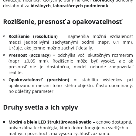
dosiahnuť za
ideálnych, laboratórnych podmienok
.
Rozlíšenie, presnosť a opakovateľnosť
Rozlíšenie (resolution)
= najmenšia možná vzdialenosť
medzi jednotlivými zachytenými bodmi (napr. 0,1 mm).
Určuje, ako jemne možno zachytiť detaily.
Presnosť (accuracy)
= odchýlka voči skutočným rozmerom
(napr. ±0,05 mm). Rozlíšenie môže byť vysoké, ale ak
presnosť nie je dostatočná, model nebude zodpovedať
realite.
Opakovateľnosť (precision)
= stabilita výsledkov pri
opakovanom meraní toho istého objektu. Často opomínaný,
no dôležitý parameter.
Druhy svetla a ich vplyv
Modré a biele LED štruktúrované svetlo
– cenovo dostupná,
univerzálna technológia, ktorá dobre funguje na svetlých a
matných povrchoch; má vysokú rýchlosť záznamu.