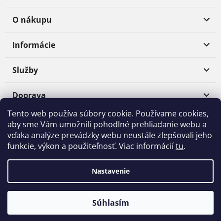
O nákupu
Informácie
Služby
Doprava
Tento web používa súbory cookie. Používame cookies,
Platba
aby sme Vám umožnili pohodlné prehliadanie webu a
vďaka analýze prevádzky webu neustále zlepšovali jeho
funkcie, výkon a použiteľnosť. Viac informácií
tu
.
Shoptet
|
Realizoval
mime digital
Nastavenie
Copyright 2026
Materialpro3D.sk
. Všetky práva vyhradené.
Súhlasím
Upraviť nastavenie cookies