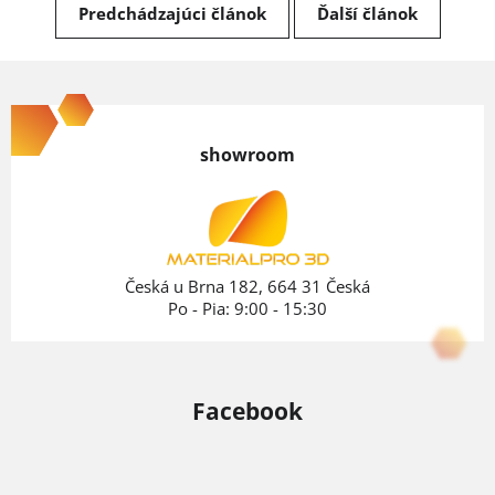
Predchádzajúci článok
Ďalší článok
Z
á
p
showroom
ä
t
i
e
Česká u Brna 182, 664 31 Česká
Po - Pia: 9:00 - 15:30
Facebook