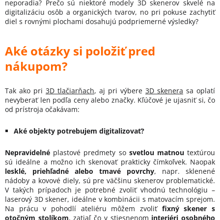
neporadia? Prečo sú niektoré modely 3D skenerov skvelé na
digitalizáciu osôb a organických tvarov, no pri pokuse zachytiť
diel s rovnými plochami dosahujú podpriemerné výsledky?
Aké otázky si položiť pred
nákupom?
Tak ako pri
3D tlačiarňach
, aj pri výbere
3D skenera
sa oplatí
nevyberať len podľa ceny alebo značky. Kľúčové je ujasniť si, čo
od prístroja očakávam:
Aké objekty potrebujem digitalizovať?
Nepravidelné
plastové predmety so
svetlou matnou
textúrou
sú ideálne a možno ich skenovať prakticky čímkoľvek. Naopak
lesklé, priehľadné alebo tmavé povrchy
, napr. sklenené
nádoby a kovové diely, sú pre väčšinu skenerov problematické.
V takých prípadoch je potrebné zvoliť vhodnú technológiu –
laserový 3D skener, ideálne v kombinácii s matovacím sprejom.
Na prácu v pohodlí ateliéru môžem zvoliť
fixný skener s
otočným stolíkom
, zatiaľ čo v stiesnenom
interiéri osobného