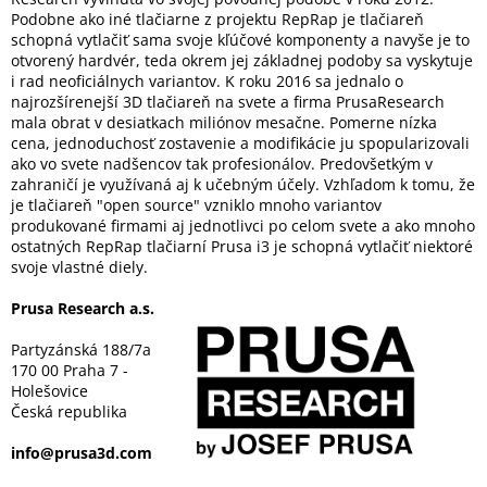
Podobne ako iné tlačiarne z projektu RepRap je tlačiareň
schopná vytlačiť sama svoje kľúčové komponenty a navyše je to
otvorený hardvér, teda okrem jej základnej podoby sa vyskytuje
i rad neoficiálnych variantov. K roku 2016 sa jednalo o
najrozšírenejší 3D tlačiareň na svete a firma PrusaResearch
mala obrat v desiatkach miliónov mesačne. Pomerne nízka
cena, jednoduchosť zostavenie a modifikácie ju spopularizovali
ako vo svete nadšencov tak profesionálov. Predovšetkým v
zahraničí je využívaná aj k učebným účely. Vzhľadom k tomu, že
je tlačiareň "open source" vzniklo mnoho variantov
produkované firmami aj jednotlivci po celom svete a ako mnoho
ostatných RepRap tlačiarní Prusa i3 je schopná vytlačiť niektoré
svoje vlastné diely.
Prusa Research a.s.
Partyzánská 188/7a
170 00 Praha 7 -
Holešovice
Česká republika
info@prusa3d.com