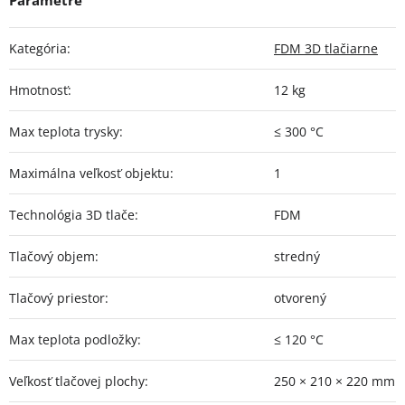
Kategória
:
FDM 3D tlačiarne
Hmotnosť
:
12 kg
Max teplota trysky
:
≤ 300 °C
Maximálna veľkosť objektu
:
1
Technológia 3D tlače
:
FDM
Tlačový objem
:
stredný
Tlačový priestor
:
otvorený
Max teplota podložky
:
≤ 120 °C
Veľkosť tlačovej plochy
:
250 × 210 × 220 mm