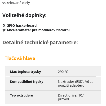
vstrekované diely
Voliteľné doplnky:
🛠
GPIO hackerboard
🛠
Akcelerometer pre modderov tlačiarní
Detailné technické parametre:
Tlačová hlava
Max teplota trysky
290 °C
Kompatibilné trysky
Nextruder (E3D), V6 za
použití adaptéru
Typ extruderu
Direct drive, 10:1
prevod