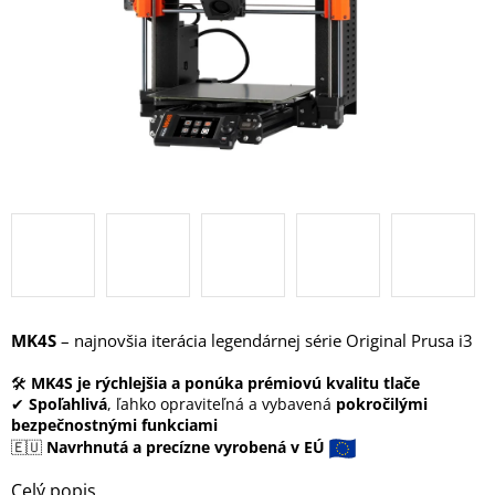
MK4S
– najnovšia iterácia legendárnej série Original Prusa i3
🛠
MK4S je rýchlejšia a ponúka prémiovú kvalitu tlače
✔
Spoľahlivá
, ľahko opraviteľná a vybavená
pokročilými
bezpečnostnými funkciami
🇪🇺
Navrhnutá a precízne vyrobená v EÚ