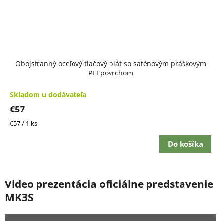
Obojstranný oceľový tlačový plát so saténovým práškovým
PEI povrchom
Skladom u dodávateľa
€57
Jednotková
€57 / 1 ks
cena:
Do košíka
Video prezentácia oficiálne predstavenie
MK3S