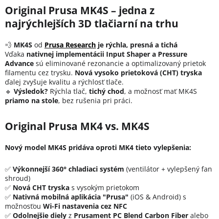
Original Prusa MK4S – jedna z
najrýchlejších 3D tlačiarní na trhu
💨
MK4S
od
Prusa Research
je rýchla, presná a tichá
Vďaka
nativnej implementácii Input Shaper a Pressure
Advance
sú eliminované rezonancie a optimalizovaný prietok
filamentu cez trysku.
Nová vysoko prietoková (CHT) tryska
ďalej zvyšuje kvalitu a rýchlosť tlače.
🔹
Výsledok?
Rýchla tlač,
tichý chod
, a možnosť mať MK4S
priamo na stole
, bez rušenia pri práci.
Original Prusa MK4 vs. MK4S
Nový model MK4S pridáva oproti MK4 tieto vylepšenia:
✅
Výkonnejší 360° chladiaci systém
(ventilátor + vylepšený fan
shroud)
✅
Nová CHT tryska
s vysokým prietokom
✅
Nativná mobilná aplikácia "Prusa"
(iOS & Android) s
možnosťou
Wi-Fi nastavenia cez NFC
✅
Odolnejšie diely
z
Prusament PC Blend Carbon Fiber
alebo