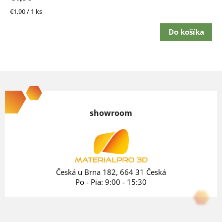
Jednotková
€1,90 / 1 ks
cena:
Do košíka
Z
á
p
showroom
ä
t
i
e
Česká u Brna 182, 664 31 Česká
Po - Pia: 9:00 - 15:30