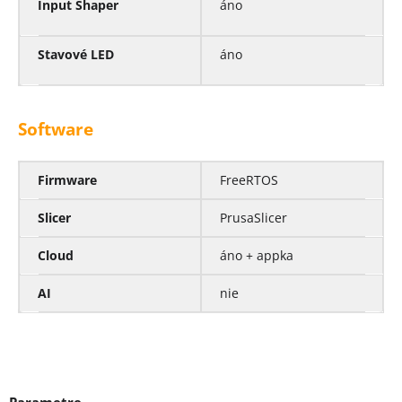
Input Shaper
áno
Stavové LED
áno
Software
Firmware
FreeRTOS
Slicer
PrusaSlicer
Cloud
áno + appka
AI
nie