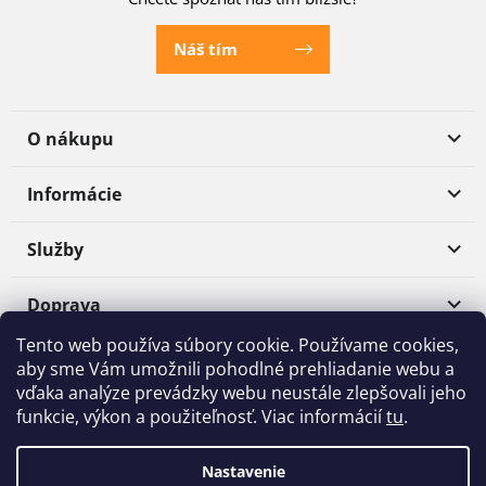
Náš tím
O nákupu
Informácie
Služby
Doprava
Tento web používa súbory cookie. Používame cookies,
Platba
aby sme Vám umožnili pohodlné prehliadanie webu a
vďaka analýze prevádzky webu neustále zlepšovali jeho
funkcie, výkon a použiteľnosť. Viac informácií
tu
.
Shoptet
|
Realizoval
mime digital
Nastavenie