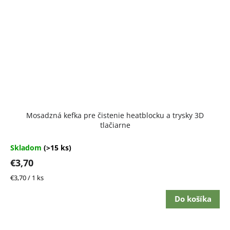
Priemerné
Mosadzná kefka pre čistenie heatblocku a trysky 3D
hodnotenie
tlačiarne
produktu
je
5,0
Skladom
(>15 ks)
z
€3,70
5
hviezdičiek.
Jednotková
€3,70 / 1 ks
cena:
Do košíka