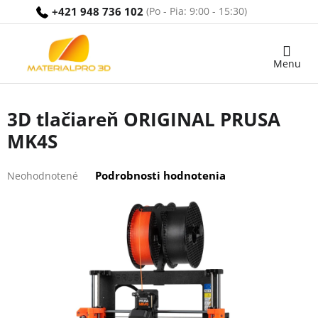
Prejsť
+421 948 736 102
na
obsah
Nákupný
košík
3D tlačiareň ORIGINAL PRUSA
MK4S
Priemerné
Podrobnosti hodnotenia
Neohodnotené
hodnotenie
produktu
je
0,0
z
5
hviezdičiek.