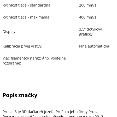
Rýchlosť tlače - štandardná
:
200 mm/s
Rýchlosť tlače - maximálna
:
400 mm/s
3,5“ dotykový,
Display
:
grafický
Kalibrácia prvej vrstvy
:
Plne automatická
Viac filamentov naraz: Áno, voliteľné
rozšírenie
:
Prusa i3 je 3D tlačiareň Jozefa Prušu a jeho firmy Prusa
Research vyvinutá vo svojej pôvodnej podobe v roku 2012.