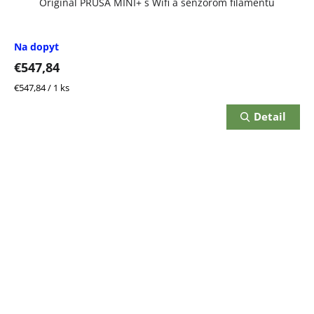
Original PRUSA MINI+ s Wifi a senzorom filamentu
Na dopyt
€547,84
Jednotková
€547,84 / 1 ks
cena:
Detail