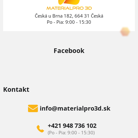
i
e
Česká u Brna 182, 664 31 Česká
Po - Pia: 9:00 - 15:30
Facebook
Kontakt
info
@
materialpro3d.sk
+421 948 736 102