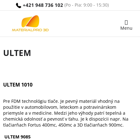
Prejsť
+421 948 736 102
na
obsah
Nákupný
košík
ULTEM
ULTEM 1010
Pre FDM technológiu tlače. Je pevný materiál vhodný na
použitie v automobilovom, leteckom a potravinárskom
priemysle a v medicíne. Medzi jeho výhody patrí tepelná a
chemická odolnosť a pevnosť v ťahu. Je k dispozícii napr. Na
tlačiarňach Fortus 400mc, 450mc a 3D tlačiarňach 900mc.
ULTEM 9085