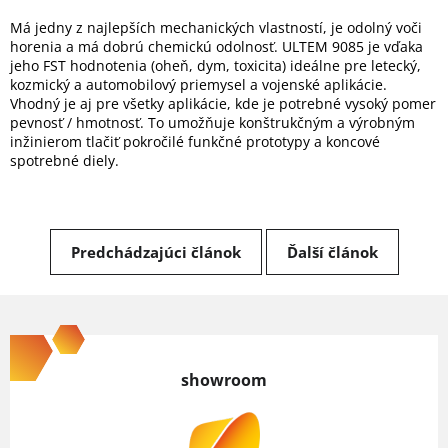
Má jedny z najlepších mechanických vlastností, je odolný voči
horenia a má dobrú chemickú odolnosť. ULTEM 9085 je vďaka
jeho FST hodnotenia (oheň, dym, toxicita) ideálne pre letecký,
kozmický a automobilový priemysel a vojenské aplikácie.
Vhodný je aj pre všetky aplikácie, kde je potrebné vysoký pomer
pevnosť / hmotnosť. To umožňuje konštrukčným a výrobným
inžinierom tlačiť pokročilé funkčné prototypy a koncové
spotrebné diely.
Predchádzajúci článok
Ďalší článok
Z
á
p
showroom
ä
t