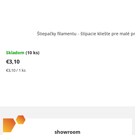
Štiepačky filamentu - štípacie kliešte pre malé 
Skladom
(10 ks)
€3,10
Jednotková
€3,10 / 1 ks
cena:
Z
á
p
showroom