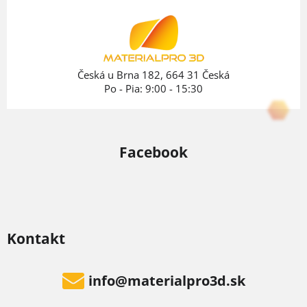
ä
t
i
e
Česká u Brna 182, 664 31 Česká
Po - Pia: 9:00 - 15:30
Facebook
Kontakt
info
@
materialpro3d.sk