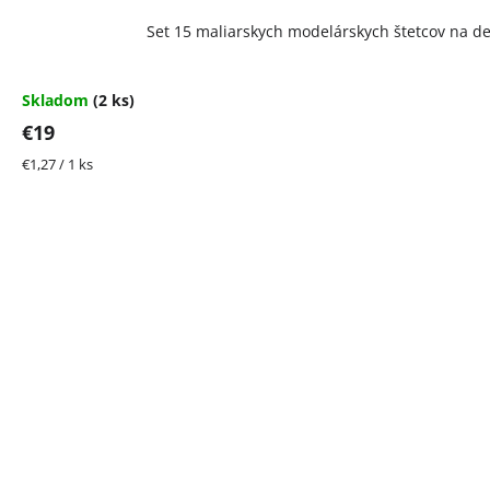
Set 15 maliarskych modelárskych štetcov na det
Skladom
(2 ks)
€19
Jednotková
€1,27 / 1 ks
cena: