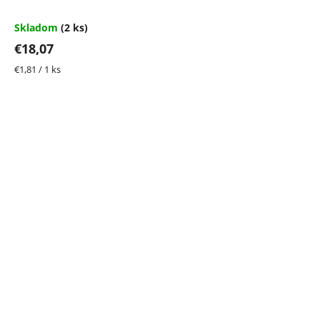
Skladom
(2 ks)
€18,07
Jednotková
€1,81 / 1 ks
cena: