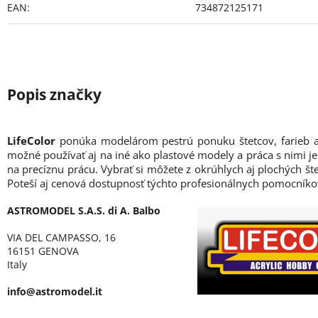
EAN
:
734872125171
LifeColor
ponúka modelárom pestrú ponuku štetcov, farieb a 
možné používať aj na iné ako plastové modely a práca s nimi je
na precíznu prácu. Vybrať si môžete z okrúhlych aj plochých šte
Poteší aj cenová dostupnosť týchto profesionálnych pomocníko
ASTROMODEL S.A.S. di A. Balbo
VIA DEL CAMPASSO, 16
16151 GENOVA
Italy
info@astromodel.it