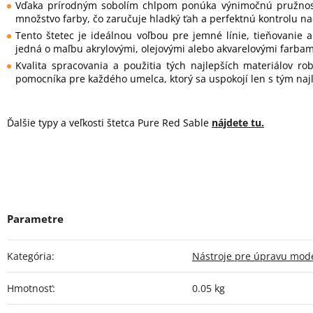
Vďaka prírodným sobolím chlpom ponúka výnimočnú pružnos
množstvo farby, čo zaručuje hladký ťah a perfektnú kontrolu 
Tento štetec je ideálnou voľbou pre jemné línie, tieňovanie a
jedná o maľbu akrylovými, olejovými alebo akvarelovými farbam
Kvalita spracovania a použitia tých najlepších materiálov rob
pomocníka pre každého umelca, ktorý sa uspokojí len s tým naj
Ďalšie typy a veľkosti štetca Pure Red Sable
nájdete tu.
Kategória
:
Nástroje pre úpravu mod
Hmotnosť
:
0.05 kg