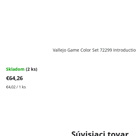
Vallejo Game Color Set 72299 Introductio
Skladom
(2 ks)
€64,26
Jednotková
€4,02 / 1 ks
cena:
Súvisiaci tovar