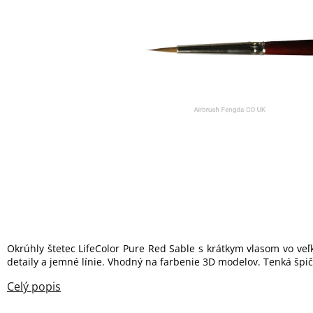
Okrúhly štetec LifeColor Pure Red Sable s krátkym vlasom vo veľk
detaily a jemné línie. Vhodný na farbenie 3D modelov. Tenká špič