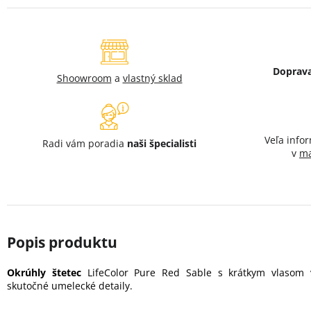
Doprav
Shoowroom
a
vlastný sklad
Veľa info
Radi vám poradia
naši špecialisti
v
ma
Okrúhly štetec
LifeColor Pure Red Sable s krátkym vlasom
skutočné umelecké detaily.