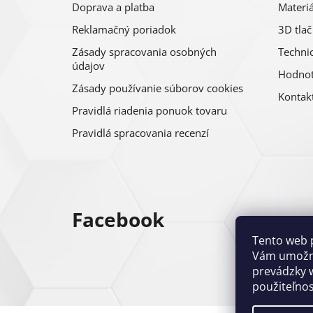
Doprava a platba
Materiá
Reklamačný poriadok
3D tlač
Zásady spracovania osobných
Technic
údajov
Hodnot
Zásady používanie súborov cookies
Kontak
Pravidlá riadenia ponuok tovaru
Pravidlá spracovania recenzí
Facebook
Tento web 
Vám umožni
prevádzky w
použiteľnos