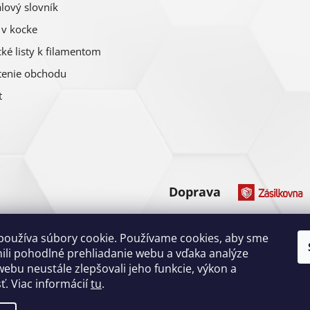
lový slovník
 v kocke
ké listy k filamentom
enie obchodu
t
Doprava
Platba
používa súbory cookie. Používame cookies, aby sme
li pohodlné prehliadanie webu a vďaka analýze
ebu neustále zlepšovali jeho funkcie, výkon a
ť. Viac informácií
tu
.