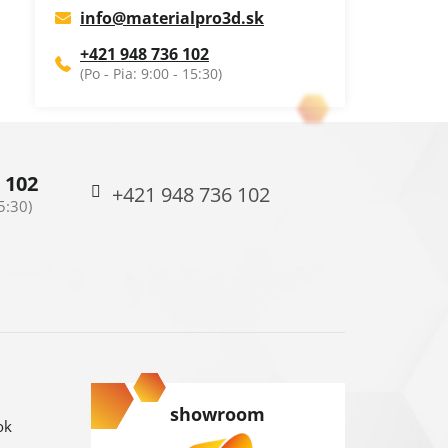
info
@
materialpro3d.sk
+421 948 736 102
 102
+421 948 736 102
showroom
ok