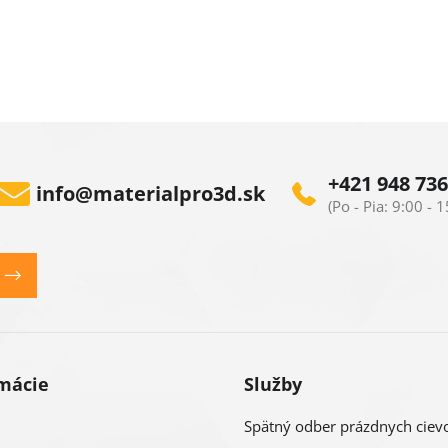
+421 948 736
info
@
materialpro3d.sk
mácie
Služby
Spätný odber prázdnych ciev