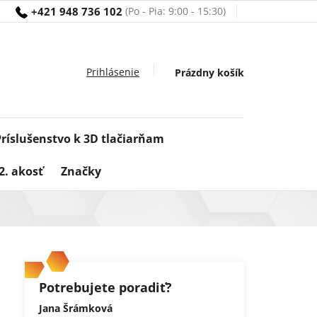
+421 948 736 102
Nákupný
Prázdny košík
košík
Príslušenstvo k 3D tlačiarňam
2. akosť
Značky
Potrebujete poradiť?
Jana Šrámková