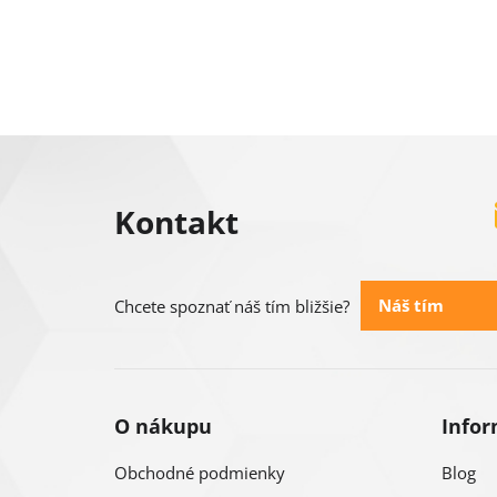
Z
á
Kontakt
p
ä
Náš tím
Chcete spoznať náš tím bližšie?
t
i
O nákupu
Infor
e
Obchodné podmienky
Blog