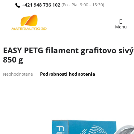
Prejsť
+421 948 736 102
na
obsah
Nákupný
košík
EASY PETG filament grafitovo siv
850 g
Priemerné
Podrobnosti hodnotenia
Neohodnotené
hodnotenie
produktu
je
0,0
z
5
hviezdičiek.