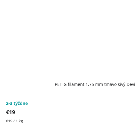
PET-G filament 1,75 mm tmavo sivý Devi
2-3 týždne
€19
Jednotková
€19 / 1 kg
cena: