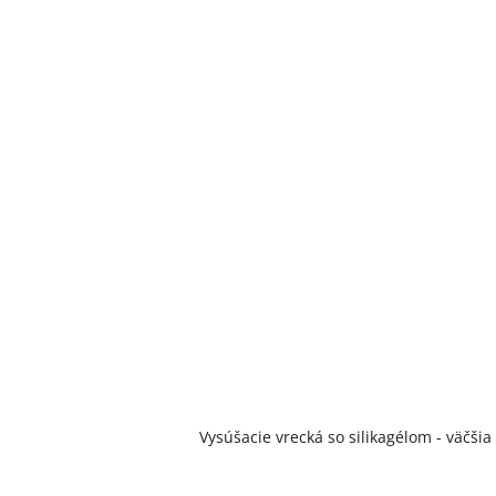
Vysúšacie vrecká so silikagélom - väčšia