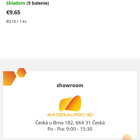
Skladom
(9 balenie)
€9,65
Jednotková
€0,16 / 1 ks
cena:
Z
á
p
showroom
ä
t
i
e
Česká u Brna 182, 664 31 Česká
Po - Pia: 9:00 - 15:30