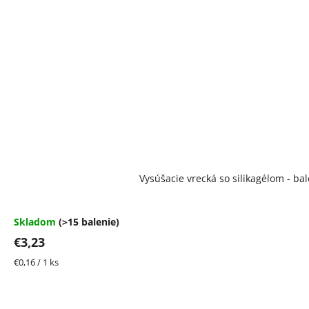
Vysúšacie vrecká so silikagélom - bal
Skladom
(>15 balenie)
€3,23
Jednotková
€0,16 / 1 ks
cena: