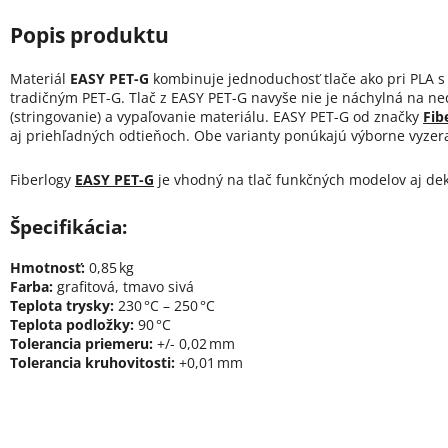
Materiál
EASY PET-G
kombinuje jednoduchosť tlače ako pri PLA s
tradičným PET-G. Tlač z EASY PET-G navyše nie je náchylná na ned
(stringovanie) a vypaľovanie materiálu. EASY PET-G od značky
Fib
aj priehľadných odtieňoch. Obe varianty ponúkajú výborne vyzera
Fiberlogy
EASY PET-G
je vhodný na tlač funkčných modelov aj dek
Špecifikácia:
Hmotnosť:
0,85 kg
Farba:
grafitová, tmavo sivá
Teplota trysky:
230 °C – 250 °C
Teplota podložky:
90 °C
Tolerancia priemeru:
+/- 0,02 mm
Tolerancia kruhovitosti:
+0,01 mm