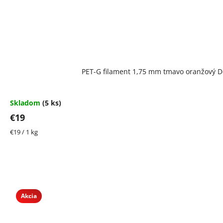
PET-G filament 1,75 mm tmavo oranžový De
Skladom
(5 ks)
€19
Jednotková
€19 / 1 kg
cena:
Akcia