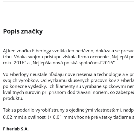
Aj keď značka Fiberlogy vznikla len nedávno, dokázala se presa
trhu. Vďaka svojmu prístupu získala firma ocenenie „Najlepší p
roku 2016“ a „Nejlepšia nová polská spoločnosť 2016“.
Vo Fiberlogy neustále hľadajú nové riešenia a technológie a v 
svojich výrobkov. Od výzkumu skúsených pracovníkov z Fiberlab
po konečné výsledky. Ich filamenty sú vyrábané špičkovými ne
kvalitných surovín pri prísnom dodržiavaní noriem, čo zabezpe
produktu.
Tak sa podarilo vyrobiť struny s ojedinelými vlastnosťami, nad
0,02 mm) a oválnosti (+ 0,01 mm) vhodné pré všetky tlačiarne
Fiberlab S.A.