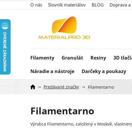
Prejsť
O nás
Slovník materiálov
BLOG
Doprava a 
na
obsah
Filamenty
Granulát
Resiny
3D tlač
Náradie a nástroje
Darčeky a poukazy
Predávané značky
Filamentarno
Filamentarno
Výrobca Filamentarno, založený v Moskvě, vlastnen