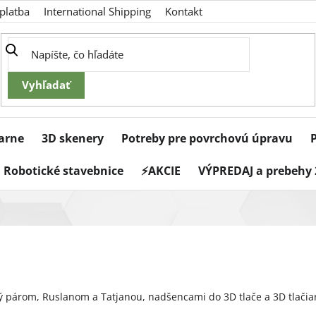
platba
International Shipping
Kontakt
iarne
3D skenery
Potreby pre povrchovú úpravu
Robotické stavebnice
⚡AKCIE
VÝPREDAJ a prebehy 
ý párom, Ruslanom a Tatjanou, nadšencami do 3D tlače a 3D tlačiar