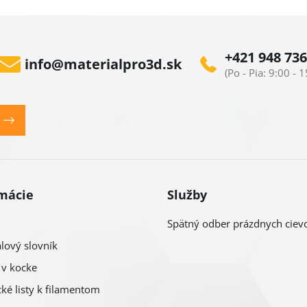
+421 948 736
info
@
materialpro3d.sk
mácie
Služby
Spätný odber prázdnych ciev
lový slovník
 v kocke
ké listy k filamentom