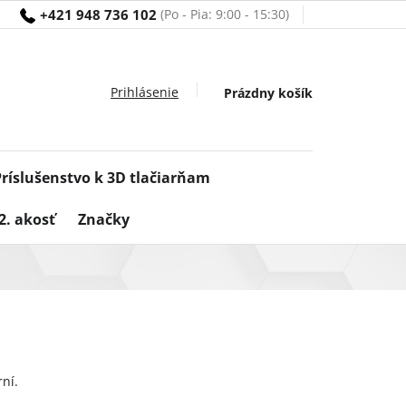
+421 948 736 102
Nákupný
Prázdny košík
košík
Príslušenstvo k 3D tlačiarňam
2. akosť
Značky
ní.