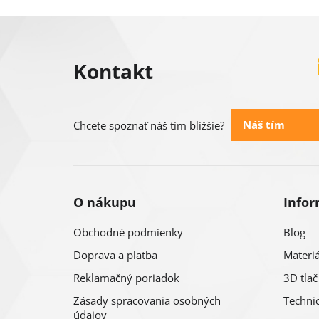
Z
á
Kontakt
p
ä
Náš tím
Chcete spoznať náš tím bližšie?
t
i
O nákupu
Infor
e
Obchodné podmienky
Blog
Doprava a platba
Materiá
Reklamačný poriadok
3D tlač
Zásady spracovania osobných
Technic
údajov