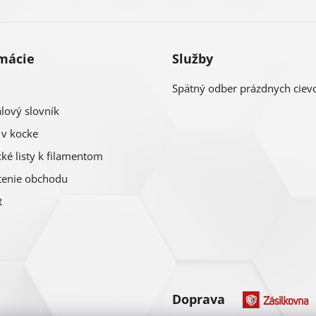
mácie
Služby
Spätný odber prázdnych ciev
lový slovník
 v kocke
ké listy k filamentom
enie obchodu
t
Doprava