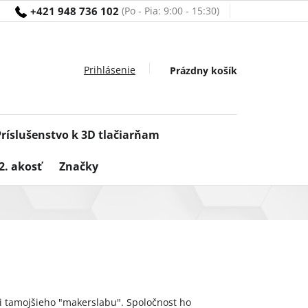
+421 948 736 102
Nákupný
Prázdny košík
košík
Príslušenstvo k 3D tlačiarňam
2. akosť
Značky
ci tamojšieho "makerslabu". Spoločnost ho