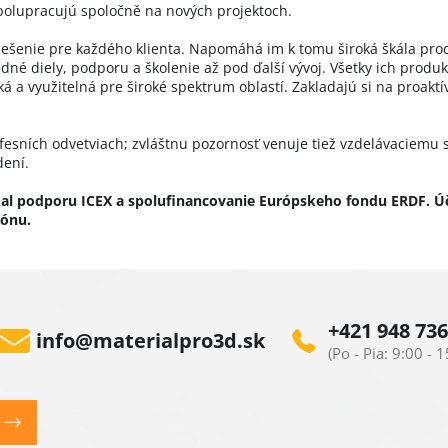
spolupracujú spoločně na nových projektoch.
ešenie pre každého klienta. Napomáhá im k tomu široká škála produ
dné diely, podporu a školenie až pod ďalší vývoj. Všetky ich produ
cká a využitelná pre široké spektrum oblastí. Zakladajú si na proak
sních odvetviach; zvláštnu pozornosť venuje tiež vzdelávaciemu s
dení.
al podporu ICEX a spolufinancovanie Európskeho fondu ERDF. Úče
iónu.
+421 948 736
info
@
materialpro3d.sk