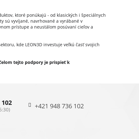
ktov, ktoré ponúkajú - od klasických i špeciálnych
kty sú vyvíjané, navrhované a vyrábané v
tívnom prístupe a neustálom posúvaní cieľov a
ektoru, kde LEON3D investuje veľkú časť svojich
lom tejto podpory je prispieť k
 102
+421 948 736 102