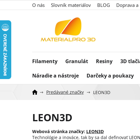
Prejsť
O nás
Slovník materiálov
BLOG
Doprava a 
na
obsah
Filamenty
Granulát
Resiny
3D tlač
Náradie a nástroje
Darčeky a poukazy
Predávané značky
LEON3D
LEON3D
Webová stránka značky:
LEON3D
Technológie a inováce, tak by sa dal definovať LEO