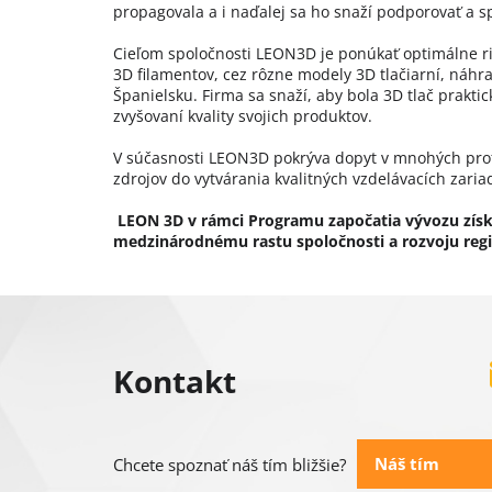
propagovala a i naďalej sa ho snaží podporovať a 
Cieľom spoločnosti LEON3D je ponúkať optimálne ri
3D filamentov, cez rôzne modely 3D tlačiarní, náhra
Španielsku. Firma sa snaží, aby bola 3D tlač prakti
zvyšovaní kvality svojich produktov.
V súčasnosti LEON3D pokrýva dopyt v mnohých profe
zdrojov do vytvárania kvalitných vzdelávacích zaria
LEON 3D v rámci Programu započatia vývozu získ
medzinárodnému rastu spoločnosti a rozvoju reg
Z
á
Kontakt
p
ä
Náš tím
Chcete spoznať náš tím bližšie?