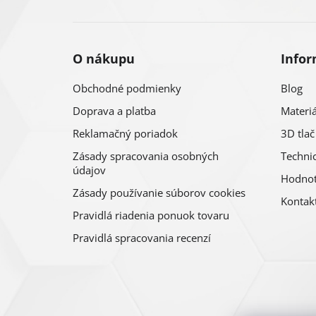
t
i
O nákupu
Infor
e
Obchodné podmienky
Blog
Doprava a platba
Materiá
Reklamačný poriadok
3D tlač
Zásady spracovania osobných
Technic
údajov
Hodnot
Zásady používanie súborov cookies
Kontak
Pravidlá riadenia ponuok tovaru
Pravidlá spracovania recenzí