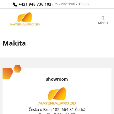
Prejsť
+421 948 736 102
na
obsah
Nákupný
košík
Makita
Z
á
p
showroom
ä
t
i
e
Česká u Brna 182, 664 31 Česká