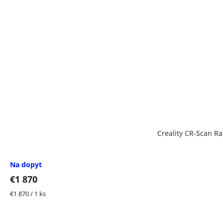
Creality CR-Scan Ra
Na dopyt
€1 870
Jednotková
€1 870 / 1 ks
cena: