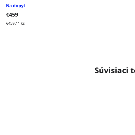
Na dopyt
€459
Jednotková
€459 / 1 ks
cena:
Súvisiaci 