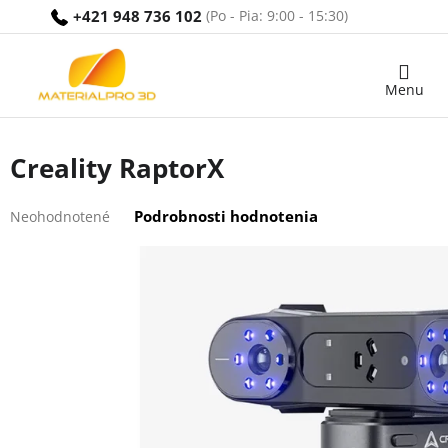
Prejsť
+421 948 736 102
na
obsah
Nákupný
košík
Creality RaptorX
Priemerné
Podrobnosti hodnotenia
Neohodnotené
hodnotenie
produktu
je
0,0
z
5
hviezdičiek.