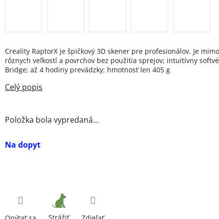
Creality RaptorX je špičkový 3D skener pre profesionálov. Je mim
rôznych veľkostí a povrchov bez použitia sprejov; intuitívny soft
Bridge; až 4 hodiny prevádzky; hmotnosť len 405 g
Položka bola vypredaná…
Na dopyt
Strážiť
Opýtať sa
Zdieľať