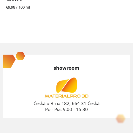
Jednotková
€9,98 / 100 ml
cena:
Z
á
p
showroom
ä
t
i
e
Česká u Brna 182, 664 31 Česká
Po - Pia: 9:00 - 15:30