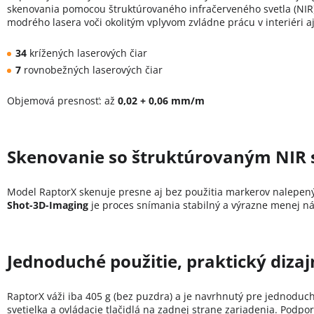
skenovania pomocou štruktúrovaného infračerveného svetla (NIR
modrého lasera voči okolitým vplyvom zvládne prácu v interiéri aj 
34
krížených laserových čiar
7
rovnobežných laserových čiar
Objemová presnosť: až
0,02 + 0,06 mm/m
Skenovanie so štruktúrovaným NIR 
Model RaptorX skenuje presne aj bez použitia markerov nalepen
Shot-3D-Imaging
je proces snímania stabilný a výrazne menej ná
Jednoduché použitie, praktický dizaj
RaptorX váži iba 405 g (bez puzdra) a je navrhnutý pre jednodu
svetielka a ovládacie tlačidlá na zadnej strane zariadenia. Podp