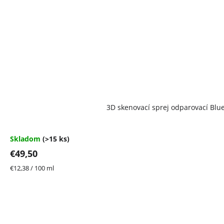
3D skenovací sprej odparovací Blu
Skladom
(>15 ks)
€49,50
Jednotková
€12,38 / 100 ml
cena: