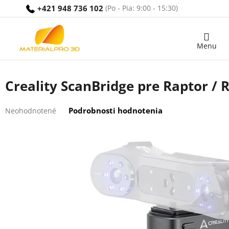
Prejsť
+421 948 736 102
na
obsah
Nákupný
košík
Creality ScanBridge pre Raptor / 
Priemerné
Podrobnosti hodnotenia
Neohodnotené
hodnotenie
produktu
je
0,0
z
5
hviezdičiek.