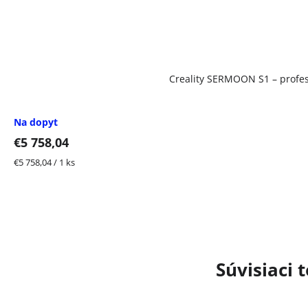
Creality SERMOON S1 – profes
Na dopyt
€5 758,04
Jednotková
€5 758,04 / 1 ks
cena:
Súvisiaci 