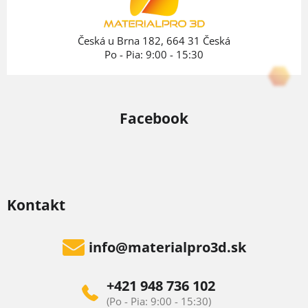
i
e
Česká u Brna 182, 664 31 Česká
Po - Pia: 9:00 - 15:30
Facebook
Kontakt
info
@
materialpro3d.sk
+421 948 736 102