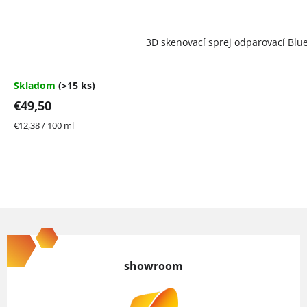
3D skenovací sprej odparovací Blu
Skladom
(>15 ks)
€49,50
Jednotková
€12,38 / 100 ml
cena:
Z
á
p
showroom
ä
t