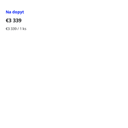
Na dopyt
€3 339
Jednotková
€3 339 / 1 ks
cena: