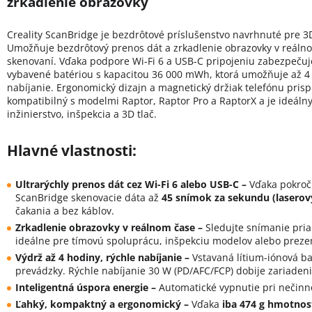
zrkadlenie obrazovky
Creality ScanBridge je bezdrôtové príslušenstvo navrhnuté pre 
Umožňuje bezdrôtový prenos dát a zrkadlenie obrazovky v reálnom 
skenovaní. Vďaka podpore Wi-Fi 6 a USB-C pripojeniu zabezpečuje 
vybavené batériou s kapacitou 36 000 mWh, ktorá umožňuje až 4 
nabíjanie. Ergonomický dizajn a magnetický držiak telefónu pris
kompatibilný s modelmi Raptor, Raptor Pro a RaptorX a je ideálny
inžinierstvo, inšpekcia a 3D tlač.
Hlavné vlastnosti:
Ultrarýchly prenos dát cez Wi-Fi 6 alebo USB-C –
Vďaka pokroči
ScanBridge skenovacie dáta až
45 snímok za sekundu (laserov
čakania a bez káblov.
Zrkadlenie obrazovky v reálnom čase –
Sledujte snímanie pri
ideálne pre tímovú spoluprácu, inšpekciu modelov alebo preze
Výdrž až 4 hodiny, rýchle nabíjanie –
Vstavaná lítium-iónová ba
prevádzky. Rýchle nabíjanie 30 W (PD/AFC/FCP) dobije zariaden
Inteligentná úspora energie –
Automatické vypnutie pri nečinnos
Ľahký, kompaktný a ergonomický –
Vďaka
iba 474 g hmotnos