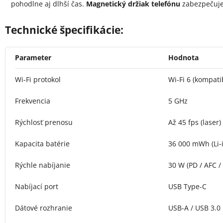
pohodlne aj dlhší čas.
Magnetický držiak telefónu
zabezpečuje
Technické špecifikácie:
Parameter
Hodnota
Wi-Fi protokol
Wi-Fi 6 (kompatib
Frekvencia
5 GHz
Rýchlosť prenosu
Až 45 fps (laser)
Kapacita batérie
36 000 mWh (Li-
Rýchle nabíjanie
30 W (PD / AFC /
Nabíjací port
USB Type-C
Dátové rozhranie
USB-A / USB 3.0