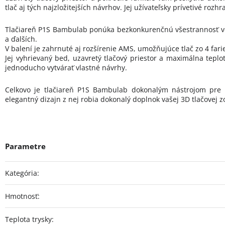
tlač aj tých najzložitejších návrhov. Jej užívateľsky prívetivé r
Tlačiareň P1S Bambulab ponúka bezkonkurenčnú všestrannosť vďa
a ďalších.
V balení je zahrnuté aj rozšírenie AMS, umožňujúce tlač zo 4 fari
Jej vyhrievaný bed, uzavretý tlačový priestor a maximálna tep
jednoducho vytvárať vlastné návrhy.
Celkovo je tlačiareň P1S Bambulab dokonalým nástrojom pre tvo
elegantný dizajn z nej robia dokonalý doplnok vašej 3D tlačovej z
Kategória
:
Hmotnosť
:
Teplota trysky
: