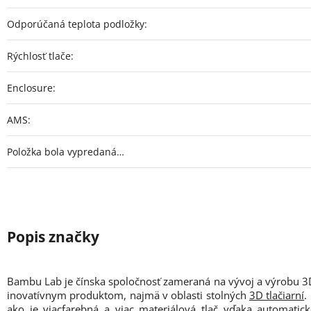
Odporúčaná teplota podložky
:
Rýchlosť tlače
:
Enclosure
:
AMS
:
Položka bola vypredaná…
Bambu Lab je čínska spoločnosť zameraná na vývoj a výrobu 3D 
inovatívnym produktom, najmä v oblasti stolných
3D tlačiarní
.
ako je viacfarebná a viac materiálová tlač vďaka automati