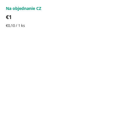
Na objednanie CZ
€1
Jednotková
€0,10 / 1 ks
cena: