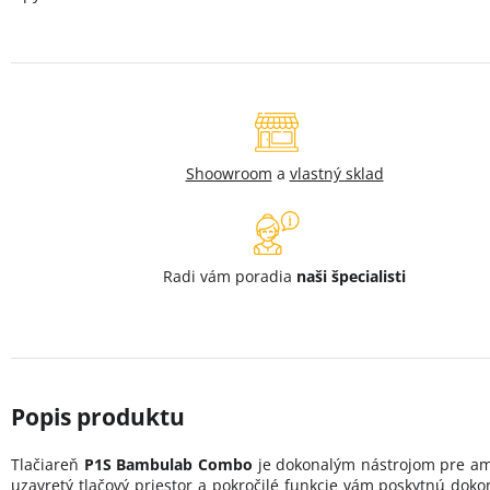
Shoowroom
a
vlastný sklad
Radi vám poradia
naši špecialisti
Tlačiareň
P1S Bambulab Combo
je dokonalým nástrojom pre amat
uzavretý tlačový priestor a pokročilé funkcie vám poskytnú dokon