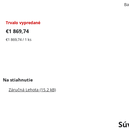
Ba
Trvalo vypredané
€1 869,74
Jednotková
€1 869,74 / 1 ks
cena:
Záručná Lehota (15.2 kB)
Sú