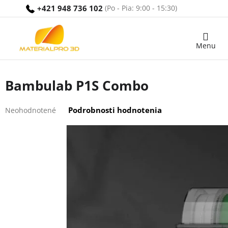
Prejsť
+421 948 736 102
na
obsah
Nákupný
košík
Bambulab P1S Combo
Priemerné
Podrobnosti hodnotenia
Neohodnotené
hodnotenie
produktu
je
0,0
z
5
hviezdičiek.