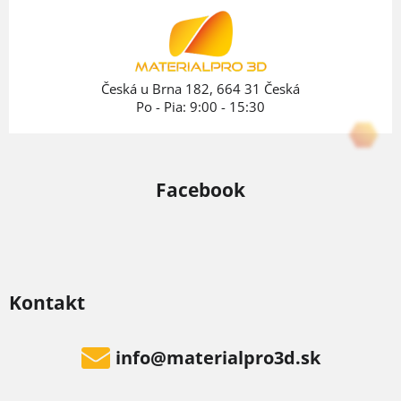
ä
t
i
e
Česká u Brna 182, 664 31 Česká
Po - Pia: 9:00 - 15:30
Facebook
Kontakt
info
@
materialpro3d.sk