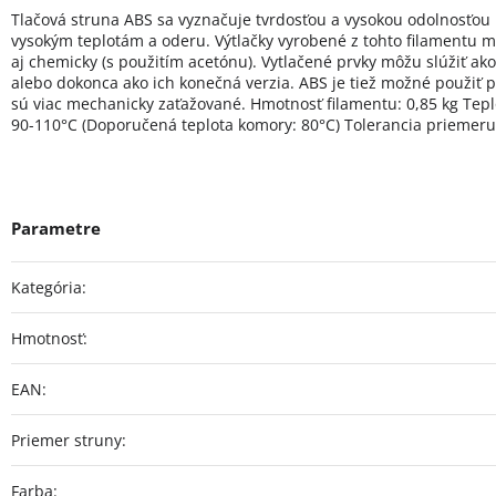
Tlačová struna ABS sa vyznačuje tvrdosťou a vysokou odolnosťou p
vysokým teplotám a oderu. Výtlačky vyrobené z tohto filamentu 
aj chemicky (s použitím acetónu). Vytlačené prvky môžu slúžiť a
alebo dokonca ako ich konečná verzia. ABS je tiež možné použiť p
sú viac mechanicky zaťažované. Hmotnosť filamentu: 0,85 kg Teplo
90-110°C (Doporučená teplota komory: 80°C) Tolerancia priemeru
Kategória
:
Hmotnosť
:
EAN
:
Priemer struny
:
Farba
: