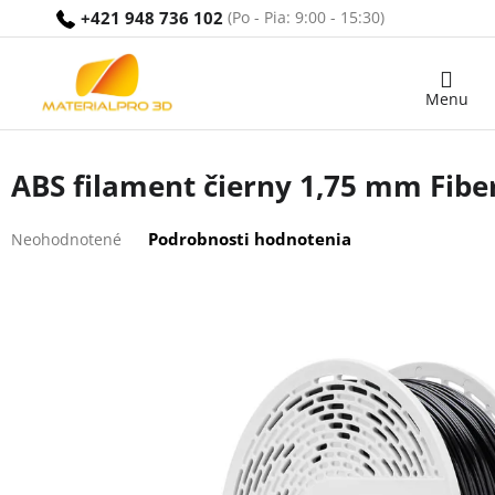
Prejsť
+421 948 736 102
na
obsah
Nákupný
košík
ABS filament čierny 1,75 mm Fibe
Priemerné
Podrobnosti hodnotenia
Neohodnotené
hodnotenie
produktu
je
0,0
z
5
hviezdičiek.