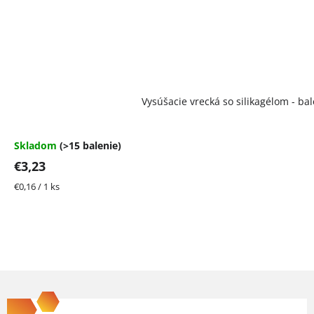
Vysúšacie vrecká so silikagélom - bal
Skladom
(>15 balenie)
€3,23
Jednotková
€0,16 / 1 ks
cena:
Z
á