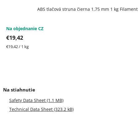
ABS tlačová struna čierna 1,75 mm 1 kg Filamen
Na objednanie CZ
€19,42
Jednotková
€19,42 / 1 kg
cena:
Safety Data Sheet (1.1 MB)
Technical Data Sheet (323.2 kB)