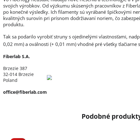
svojich výrobkov. Od výzkumu skúsených pracovníkov z Fiberlab
po konečné výsledky. Ich filamenty sú vyrábané špičkovými ne
kvalitných surovín pri prísnom dodržiavaní noriem, čo zabezpe
produktu.
Tak sa podarilo vyrobiť struny s ojedinelými vlastnosťami, nad
0,02 mm) a oválnosti (+ 0,01 mm) vhodné pré všetky tlačiarne
Fiberlab S.A.
Brzezie 387
32-014 Brzezie
Poland
office@fiberlab.com