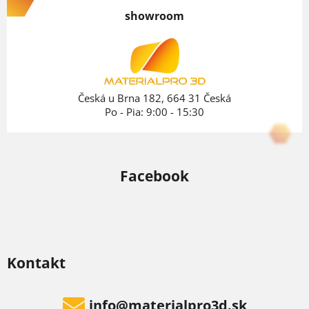
p
showroom
ä
t
i
e
Česká u Brna 182, 664 31 Česká
Po - Pia: 9:00 - 15:30
Facebook
Kontakt
info
@
materialpro3d.sk