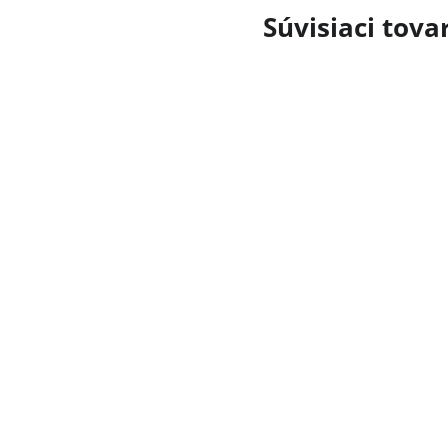
Súvisiaci tova
Priemerné