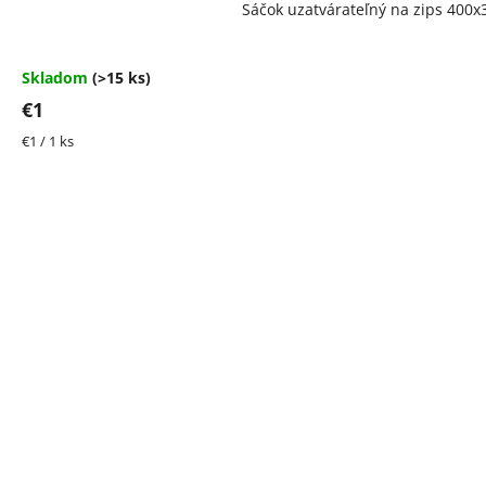
Sáčok uzatvárateľný na zips 40
hodnotenie
produktu
je
4,5
Skladom
(>15 ks)
z
€1
5
hviezdičiek.
Jednotková
€1 / 1 ks
cena: