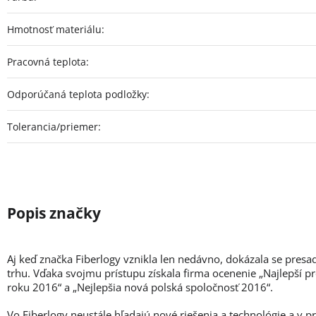
Hmotnosť materiálu
:
Pracovná teplota
:
Odporúčaná teplota podložky
:
Tolerancia/priemer
:
Aj keď značka Fiberlogy vznikla len nedávno, dokázala se presa
trhu. Vďaka svojmu prístupu získala firma ocenenie „Najlepší p
roku 2016“ a „Nejlepšia nová polská spoločnosť 2016“.
Vo Fiberlogy neustále hľadajú nové riešenia a technológie a v 