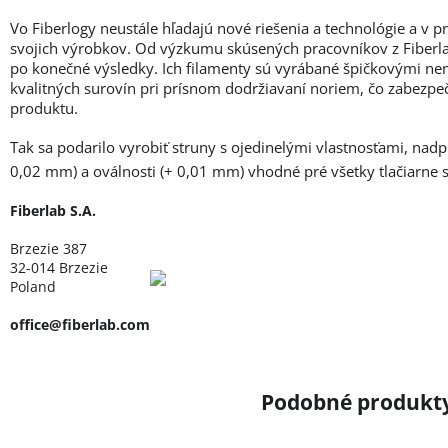
Vo Fiberlogy neustále hľadajú nové riešenia a technológie a v 
svojich výrobkov. Od výzkumu skúsených pracovníkov z Fiberlab
po konečné výsledky. Ich filamenty sú vyrábané špičkovými ne
kvalitných surovín pri prísnom dodržiavaní noriem, čo zabezpe
produktu.
Tak sa podarilo vyrobiť struny s ojedinelými vlastnosťami, nad
0,02 mm) a oválnosti (+ 0,01 mm) vhodné pré všetky tlačiarne
Fiberlab S.A.
Brzezie 387
32-014 Brzezie
Poland
office@fiberlab.com