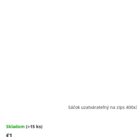
Priemerné
Sáčok uzatvárateľný na zips 40
hodnotenie
produktu
je
4,5
Skladom
(>15 ks)
z
€1
5