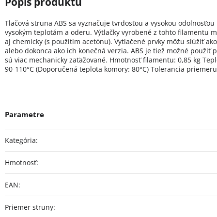
Tlačová struna ABS sa vyznačuje tvrdosťou a vysokou odolnosťou p
vysokým teplotám a oderu. Výtlačky vyrobené z tohto filamentu 
aj chemicky (s použitím acetónu). Vytlačené prvky môžu slúžiť a
alebo dokonca ako ich konečná verzia. ABS je tiež možné použiť p
sú viac mechanicky zaťažované. Hmotnosť filamentu: 0,85 kg Teplo
90-110°C (Doporučená teplota komory: 80°C) Tolerancia priemeru
Kategória
:
Hmotnosť
:
EAN
:
Priemer struny
: