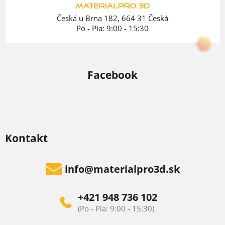
i
e
Česká u Brna 182, 664 31 Česká
Po - Pia: 9:00 - 15:30
Facebook
Kontakt
info
@
materialpro3d.sk
+421 948 736 102