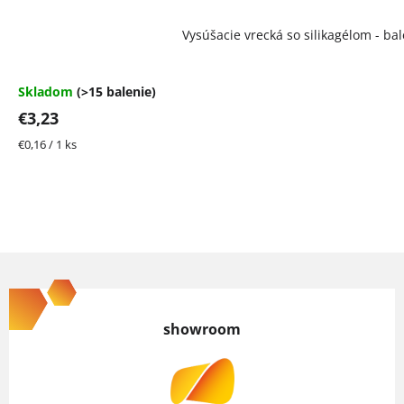
Vysúšacie vrecká so silikagélom - bal
Skladom
(>15 balenie)
€3,23
Jednotková
€0,16 / 1 ks
cena:
Z
á
p
showroom
ä
t