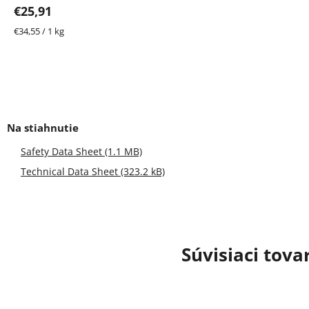
€25,91
Jednotková
€34,55 / 1 kg
cena:
Safety Data Sheet (1.1 MB)
Technical Data Sheet (323.2 kB)
Súvisiaci tova