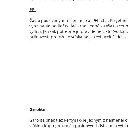
PEI
Často používaným riešením je aj PEI fólia. Polyether
vyrovnanie podložky tlačiarne. Jedná sa však o cenov
vydrží. Je však potrebné ju pravidelne čistiť (vodou
priľnavosť, pretože je vďaka nej sa výtlačok či dos
Garolite
Garolite (inak tiež Pertynax) je jedným z najmenej 
vlákien impregnovaná epoxidovými živicami a vytvrd