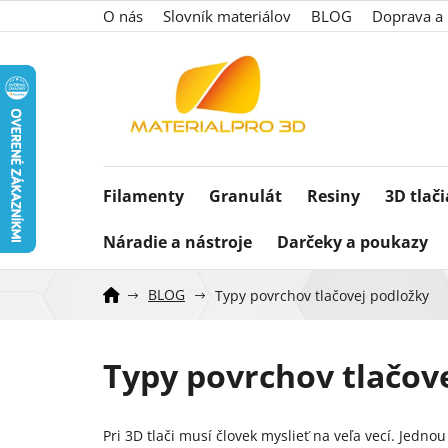
Prejsť
O nás
Slovník materiálov
BLOG
Doprava a 
na
obsah
Filamenty
Granulát
Resiny
3D tlač
Náradie a nástroje
Darčeky a poukazy
BLOG
Typy povrchov tlačovej podložky
Typy povrchov tlačov
Pri 3D tlači musí človek myslieť na veľa vecí. Jedno