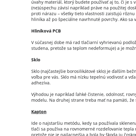
úvahy materiál, ktorý budete používať aj to, či je s
(ne)úspechu závisí napríklad práve na použitej dosk
proti nárazu – všetky tieto vlastnosti zaisťujú rô
hliníka až po špeciálne navrhnuté povrchy. Ako sa v 
Hliníková PCB
V súčasnej dobe má rad tlačiarní vyhrievanú podložku
studena, pretože sa teplom nedeformuje) a je možné
Sklo
Sklo (najčastejšie borosilikátové sklo) je ďalším b
voľba pre vás. Sklo má nízku tepelnú vodivosť a vď
adhezíva.
Výhodou je napríklad ľahké čistenie, odolnosť, rovn
modelu. Na druhej strane treba mať na pamäti, že s
Kapton
Ide o najstaršiu metódu, kedy sa používala sklenen
tlači sa používa na rovnomerné rozdeľovanie tepla 
pretože nie je najlacnejšia a bola by škoda ju čoskor