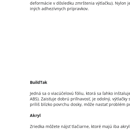
deformácie v dôsledku zmrštenia výtlačku). Nylon je 
iných adhezívnych prípravkov.
BuildTak
Jedná sa o viacúčelovú fóliu, ktorá sa ľahko inštalu
ABS). Zaisťuje dobrú priľnavosť, je odolný, výtlačk
príliš blízko povrchu dosky, môže nastať problém pr
Akryl
Zriedka môžete nájsť tlačiarne, ktoré majú iba akry