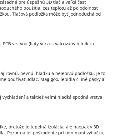
e zásadná pre úspešnú 3D tlač a veľká časť
dnoduchého použitia, cez teplotu až po odolnosť
dložkou. Tlačová podložka môže byť jednoduchá od
 PCB vrstvou (liaty verzus valcovaný hliník za
zaj rovnú, pevnú, hladkú a nelepivú podložku, je to
e používať 3dlac, Magigoo, lepidlá či iné pásky a
j vychladení a taktiež veľmi hladká spodná vrstva
e, pretože je tepelná izolácia, ale naopak v 3D
la. Pozor na jej poškodenie pri odnímaní výtlačku,