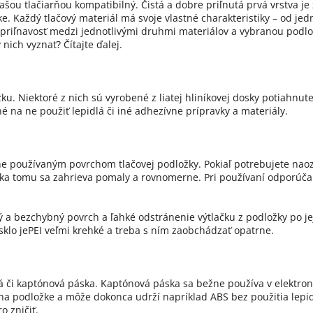
 vašou tlačiarňou kompatibilný. Čistá a dobre priľnutá prvá vrstva j
e. Každý tlačový materiál má svoje vlastné charakteristiky – od je
znu priľnavosť medzi jednotlivými druhmi materiálov a vybranou po
nich vyznať? Čítajte ďalej.
. Niektoré z nich sú vyrobené z liatej hliníkovej dosky potiahnutej
 na ne použiť lepidlá či iné adhezívne prípravky a materiály.
ežne používaným povrchom tlačovej podložky. Pokiaľ potrebujete nao
aka tomu sa zahrieva pomaly a rovnomerne. Pri používaní odporúčam
ý a bezchybný povrch a ľahké odstránenie výtlačku z podložky po je
klo jePEI veľmi krehké a treba s ním zaobchádzať opatrne.
á či kaptónová páska. Kaptónová páska sa bežne používa v elektronik
na podložke a môže dokonca udrží napríklad ABS bez použitia lepid
o zničiť.