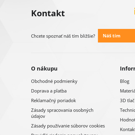
á
Kontakt
p
ä
Náš tím
Chcete spoznať náš tím bližšie?
t
i
O nákupu
Infor
e
Obchodné podmienky
Blog
Doprava a platba
Materiá
Reklamačný poriadok
3D tlač
Zásady spracovania osobných
Technic
údajov
Hodnot
Zásady používanie súborov cookies
Kontak