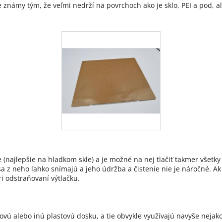
známy tým, že veľmi nedrží na povrchoch ako je sklo, PEI a pod, ale
je (najlepšie na hladkom skle) a je možné na nej tlačiť takmer všetk
y sa z neho ľahko snímajú a jeho údržba a čistenie nie je náročné. 
i odstraňovaní výtlačku.
lovú alebo inú plastovú dosku, a tie obvykle využívajú navyše neja