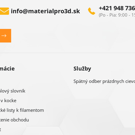
+421 948 736
info
@
materialpro3d.sk
mácie
Služby
Spätný odber prázdnych ciev
lový slovník
 v kocke
ké listy k filamentom
enie obchodu
t