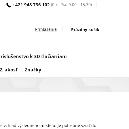
+421 948 736 102
Nákupný
Prázdny košík
košík
Príslušenstvo k 3D tlačiarňam
2. akosť
Značky
 pre vzhľad výsledného modelu. Je potrebné vziať do