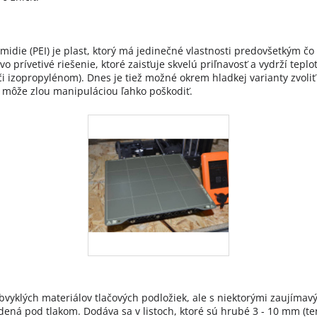
midie (PEI) je plast, ktorý má jedinečné vlastnosti predovšetkým čo
o prívetivé riešenie, ktoré zaisťuje skvelú priľnavosť a vydrží teplo
 či izopropylénom). Dnes je tiež možné okrem hladkej varianty zvoli
ka môže zlou manipuláciou ľahko poškodiť.
obvyklých materiálov tlačových podložiek, ale s niektorými zaujímav
ená pod tlakom. Dodáva sa v listoch, ktoré sú hrubé 3 - 10 mm (tenš