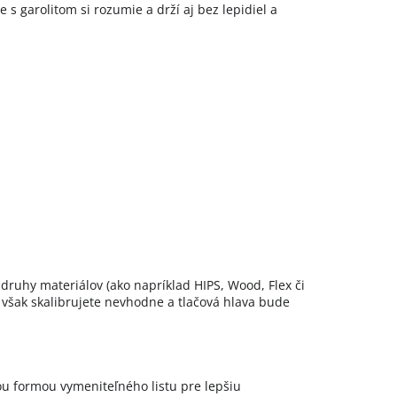
 s garolitom si rozumie a drží aj bez lepidiel a
y druhy materiálov (ako napríklad HIPS, Wood, Flex či
Ak však skalibrujete nevhodne a tlačová hlava bude
kou formou vymeniteľného listu pre lepšiu