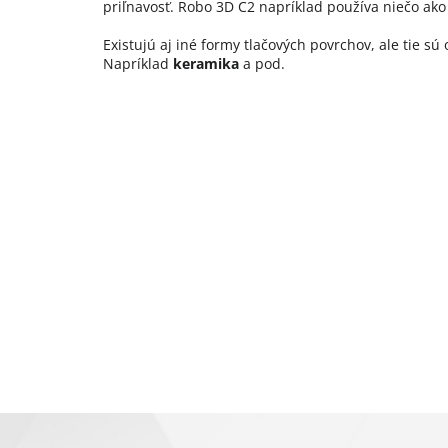
priľnavosť. Robo 3D C2 napríklad používa niečo ako 
Existujú aj iné formy tlačových povrchov, ale tie s
Napríklad
keramika
a pod.
Z