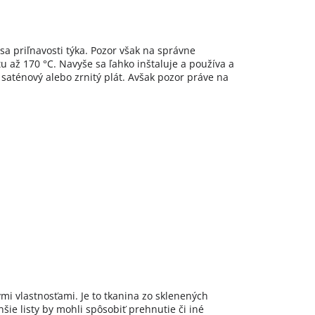
 sa priľnavosti týka. Pozor však na správne
tu až 170 °C. Navyše sa ľahko inštaluje a používa a
ť saténový alebo zrnitý plát. Avšak pozor práve na
ými vlastnosťami. Je to tkanina zo sklenených
ie listy by mohli spôsobiť prehnutie či iné