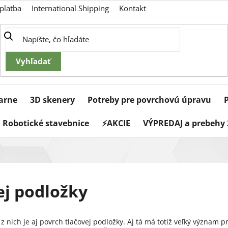
platba
International Shipping
Kontakt
iarne
3D skenery
Potreby pre povrchovú úpravu
Robotické stavebnice
⚡AKCIE
VÝPREDAJ a prebehy 
ej podložky
u z nich je aj povrch tlačovej podložky. Aj tá má totiž veľký význam