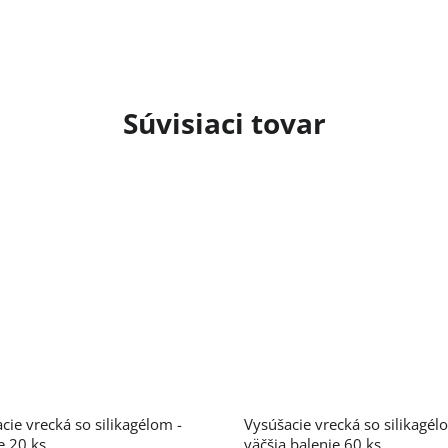
Súvisiaci tovar
cie vrecká so silikagélom -
Vysúšacie vrecká so silikagél
e 20 ks
väčšia balenie 60 ks