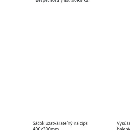
Bezpečnostný list (909.8 kB)
Priemerné
Sáčok uzatvárateľný na zips
Vysúša
hodnotenie
produktu
400x300mm
baleni