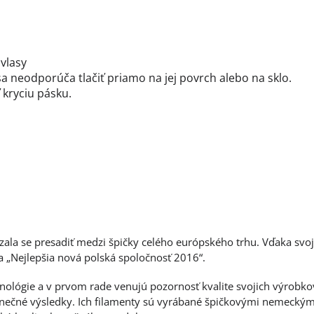
 vlasy
sa neodporúča tlačiť priamo na jej povrch alebo na sklo.
kryciu pásku.
zala se presadiť medzi špičky celého európského trhu. Vďaka svoj
a „Nejlepšia nová polská spoločnosť 2016“.
chnológie a v prvom rade venujú pozornosť kvalite svojich výrob
onečné výsledky. Ich filamenty sú vyrábané špičkovými nemeckými