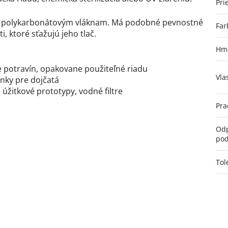
Pri
u k polykarbonátovým vláknam. Má podobné pevnostné
Far
, ktoré sťažujú jeho tlač.
Hmo
 potravín, opakovane použiteľné riadu
Vla
lnky pre dojčatá
 úžitkové prototypy, vodné filtre
Pra
Odp
pod
Tol