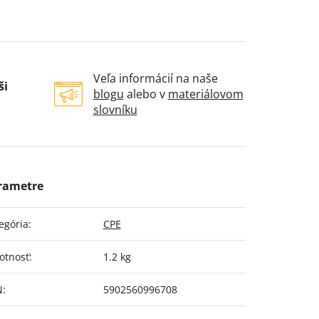
Veľa informácií na naše
ši
blogu
alebo v
materiálovom
slovníku
egória
:
CPE
otnosť
:
1.2 kg
N
:
5902560996708