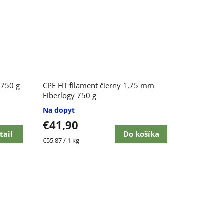
 750 g
CPE HT filament čierny 1,75 mm
Fiberlogy 750 g
Na dopyt
€41,90
tail
Do košíka
Jednotková
€55,87 / 1 kg
cena: