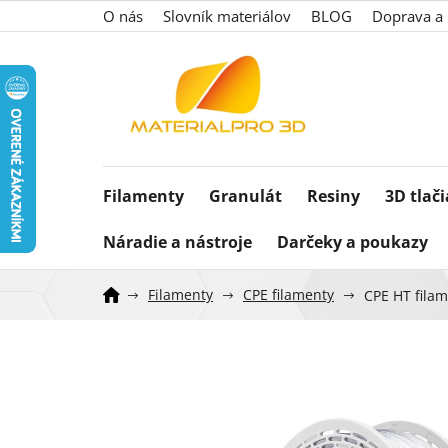
Prejsť
O nás
Slovník materiálov
BLOG
Doprava a 
na
obsah
Filamenty
Granulát
Resiny
3D tlač
Náradie a nástroje
Darčeky a poukazy
Filamenty
CPE filamenty
CPE HT fila