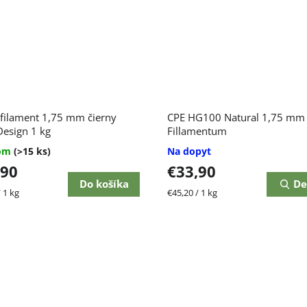
erné
filament 1,75 mm čierny
CPE HG100 Natural 1,75 mm
enie
tu
Design 1 kg
Fillamentum
dom
(>15 ks)
Na dopyt
,90
€33,90
Do košíka
De
ková
Jednotková
 1 kg
€45,20 / 1 kg
čiek.
cena: