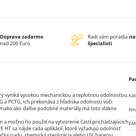
Doprava zadarmo
Radi vám poradia
na
nad 200 Euro
špecialisti
orý vyniká vysokou mechanickou a teplotnou odolnosťou.
Kat
G a PCTG, ich prekonáva z hľadiska odolnosti voči
vnako ako ďalšie podobné materiály má toto vlákno
Hm
n a možno ho použiť na vytvorenie častí prichádzajúcich
EA
PE HT sa nájde rada aplikácií, ktoré vyžadujú odolnosť
a riadu, chemická sterilizácia alebo UV žiareniu.