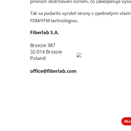
prísnom dodržiavaní noriem, čo zabezpečuje vyso
Tak sa podarilo vyrobiť struny s ojedinelými vlas
FDM/FFM technológiou.
Fiberlab S.A.
Brzezie 387
32-014 Brzezie
Poland
office@fiberlab.com
Akc