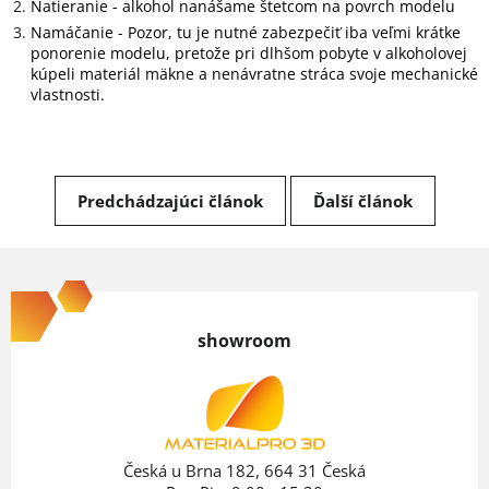
Natieranie - alkohol nanášame štetcom na povrch modelu
Namáčanie - Pozor, tu je nutné zabezpečiť iba veľmi krátke
ponorenie modelu, pretože pri dlhšom pobyte v alkoholovej
kúpeli materiál mäkne a nenávratne stráca svoje mechanické
vlastnosti.
Predchádzajúci článok
Ďalší článok
Z
á
p
showroom
ä
t
i
e
Česká u Brna 182, 664 31 Česká