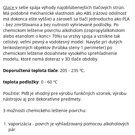
Glace
v sebe spája výhody najobľúbenejších tlačových strún.
Má podobné mechanické vlastnosti ako ABS (rázovú odolnosť
má dokonca ešte vyššie) a zároveň sa tlačí jednoducho ako PLA
- bez zmršťovania a bez nutnosti vyhrievané podložky. Po
chemickom leštenie povrchu alkoholom (izopropylalkoholom
alebo etanolom o konc> 70%) sa vrstvy spoja a vznikne tak
celistvý, veľmi pevný a vodotesný model. Navyše pri dutých
tenkostenných objektov (hrúbka steny 1 perimeter) po
chemickom leštenie dosiahnete vysokého sprehľadnenie
modelu, ktoré nemá doteraz v 3D tlače obdoby.
Doporučtená teplota tlače
: 205 - 235 ºC,
teplota podložky
: 0 - 60 ºC
Použitie: PVB je vhodný pre výrobu funkčných vzoriek, výrobu
nástrojov aj pre dekoratívne predmety.
3 možnosti chemického leštenie povrchu:
vaporizácia - povrch je vyhladzovaný pomocou alkoholových
pár