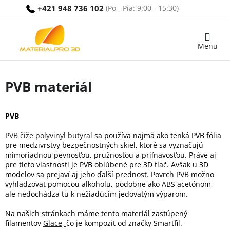
Prejsť
+421 948 736 102
na
obsah
Nákupný
košík
PVB materiál
PVB
PVB čiže polyvinyl butyral
sa používa najmä ako tenká PVB fólia
pre medzivrstvy bezpečnostných skiel, ktoré sa vyznačujú
mimoriadnou pevnosťou, pružnosťou a priľnavosťou. Práve aj
pre tieto vlastnosti je PVB obľúbené pre 3D tlač. Avšak u 3D
modelov sa prejaví aj jeho ďalší prednosť. Povrch PVB možno
vyhladzovať pomocou alkoholu, podobne ako ABS acetónom,
ale nedochádza tu k nežiadúcim jedovatým výparom.
Na našich stránkach máme tento materiál zastúpený
filamentov
Glace,
čo je kompozit od značky Smartfil.