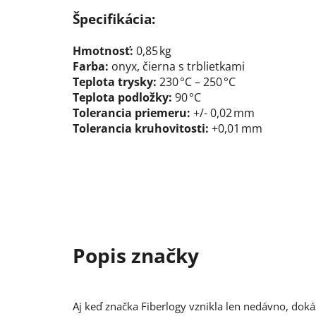
Špecifikácia:
Hmotnosť:
0,85 kg
Farba:
onyx, čierna s trblietkami
Teplota trysky:
230 °C – 250 °C
Teplota podložky:
90 °C
Tolerancia priemeru:
+/- 0,02 mm
Tolerancia kruhovitosti:
+0,01 mm
Aj keď značka Fiberlogy vznikla len nedávno, doká