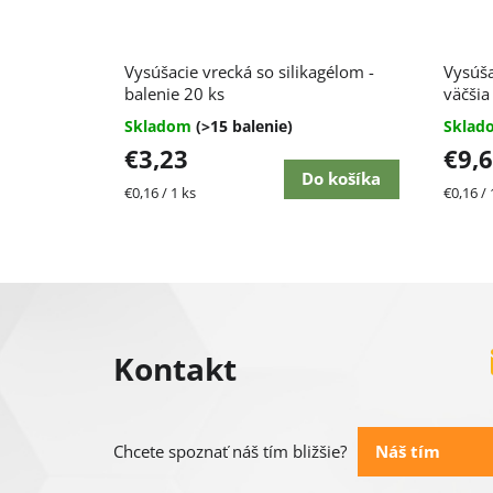
Vysúšacie vrecká so silikagélom -
Vysúša
balenie 20 ks
väčšia
Skladom
(>15 balenie)
Skla
€3,23
€9,
Do košíka
Jednotková
Jednot
€0,16 / 1 ks
€0,16 / 
cena:
cena:
Z
á
Kontakt
p
ä
Náš tím
Chcete spoznať náš tím bližšie?