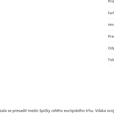
Pri
Far
Hmo
Pra
Odp
Tol
zala se presadiť medzi špičky celého európského trhu. Vďaka svoj