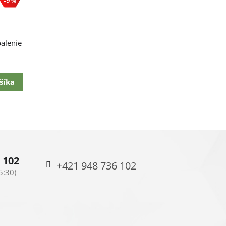
–9 %
balenie
šíka
 102
+421 948 736 102