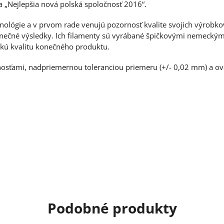
a „Nejlepšia nová polská spoločnosť 2016“.
chnológie a v prvom rade venujú pozornosť kvalite svojich výrob
onečné výsledky. Ich filamenty sú vyrábané špičkovými nemeckými
kú kvalitu konečného produktu.
tnosťami, nadpriemernou toleranciou priemeru (+/- 0,02 mm) a ov