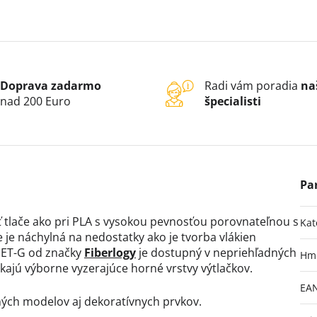
Doprava zadarmo
Radi vám poradia
na
nad 200 Euro
špecialisti
tlače ako pri PLA s vysokou pevnosťou porovnateľnou s
Kat
 je náchylná na nedostatky ako je tvorba vlákien
 PET-G od značky
Fiberlogy
je dostupný v nepriehľadných
Hm
kajú výborne vyzerajúce horné vrstvy výtlačkov.
EA
ných modelov aj dekoratívnych prvkov.