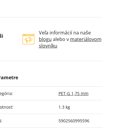
Veľa informácií na naše
ši
blogu
alebo v
materiálovom
slovníku
egória
:
PET-G 1,75 mm
otnosť
:
1.3 kg
N
:
5902560995596