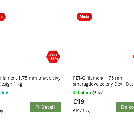
ia
Akcia
–15 %
filament 1,75 mm tmavo sivý
PET-G filament 1,75 mm
Design 1 kg
smaragdovo zelený Devil Des
kg
ždne
Skladom
(2 ks)
€19
Detail
Do ko
ková
Jednotková
kg
€19 / 1 kg
cena: