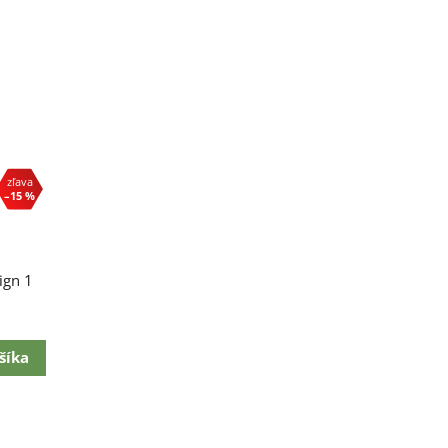
–15 %
ign 1
šíka