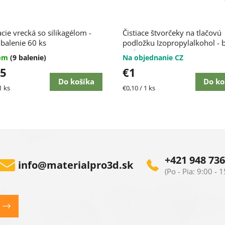
cie vrecká so silikagélom -
Čistiace štvorčeky na tlačovú
 balenie 60 ks
podložku Izopropylalkohol - 
10 ks
dom
(9 balenie)
Na objednanie CZ
65
€1
Do košíka
Do ko
ková
Jednotková
1 ks
€0,10 / 1 ks
cena:
+421 948 736
info
@
materialpro3d.sk