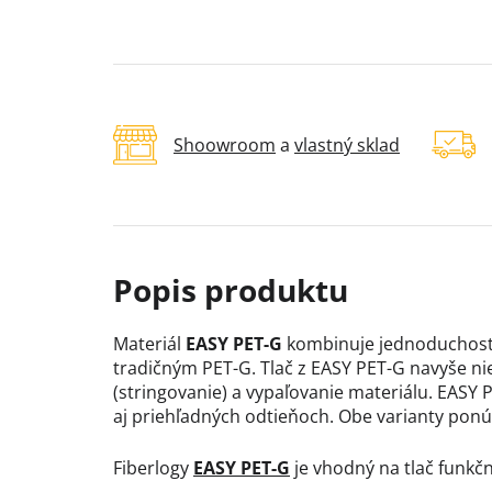
Shoowroom
a
vlastný sklad
Materiál
EASY PET-G
kombinuje jednoduchosť 
tradičným PET-G. Tlač z EASY PET-G navyše nie
(stringovanie) a vypaľovanie materiálu. EASY
aj priehľadných odtieňoch. Obe varianty ponú
Fiberlogy
EASY PET-G
je vhodný na tlač funkč