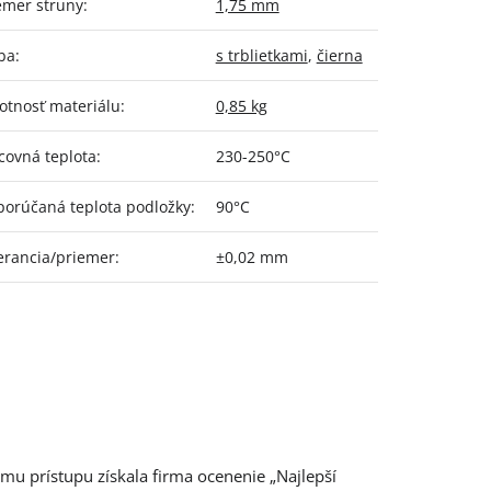
emer struny
:
1,75 mm
ba
:
s trblietkami
,
čierna
tnosť materiálu
:
0,85 kg
covná teplota
:
230-250°C
orúčaná teplota podložky
:
90°C
erancia/priemer
:
±0,02 mm
mu prístupu získala firma ocenenie „Najlepší