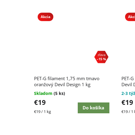
Akcia
Akc
–15 %
PET-G filament 1,75 mm tmavo
PET-G 
oranžový Devil Design 1 kg
Devil 
Skladom
(5 ks)
2-3 tý
€19
€19
Do košíka
Jednotková
Jednot
€19 / 1 kg
€19 / 1 
cena:
cena: