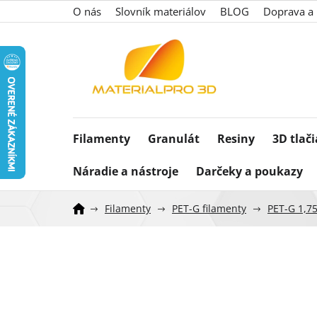
Prejsť
O nás
Slovník materiálov
BLOG
Doprava a 
na
obsah
Filamenty
Granulát
Resiny
3D tlač
Náradie a nástroje
Darčeky a poukazy
Filamenty
PET-G filamenty
PET-G 1,7