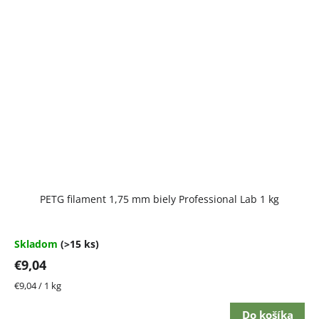
PETG filament 1,75 mm biely Professional Lab 1 kg
Skladom
(>15 ks)
€9,04
Jednotková
€9,04 / 1 kg
cena:
Do košíka