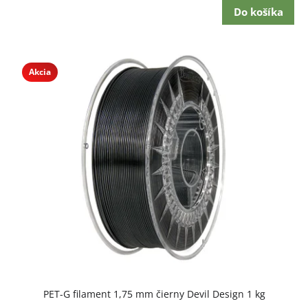
Do košíka
Akcia
Priemerné
PET-G filament 1,75 mm čierny Devil Design 1 kg
hodnotenie
produktu