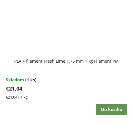
PLA + filament Fresh Lime 1,75 mm 1 kg Filament PM
Skladom
(1 ks)
€21,04
Jednotková
€21,04 / 1 kg
cena:
Do košíka