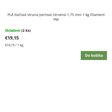
Priemerné
PLA tlačová struna perlová červená 1,75 mm 1 kg Filament
hodnotenie
PM
produktu
je
5,0
Skladom
(2 ks)
z
€19,15
5
hviezdičiek.
Jednotková
€19,15 / 1 kg
cena:
Do košíka