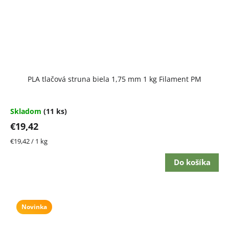
Priemerné
PLA tlačová struna biela 1,75 mm 1 kg Filament PM
hodnotenie
produktu
je
4,5
Skladom
(11 ks)
z
€19,42
5
hviezdičiek.
Jednotková
€19,42 / 1 kg
cena:
Do košíka
Novinka