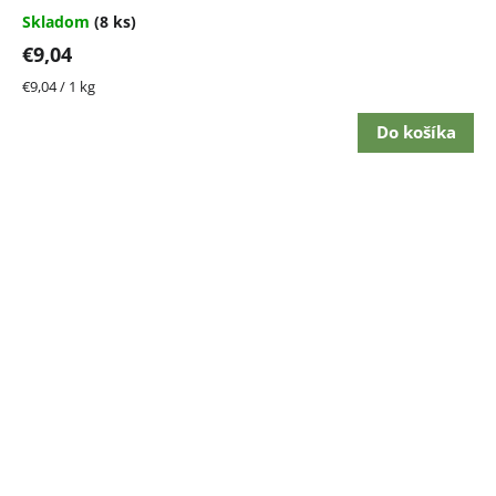
Skladom
(8 ks)
€9,04
Jednotková
€9,04 / 1 kg
cena:
Do košíka