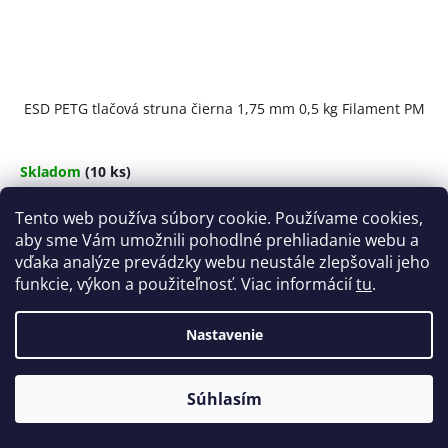
ESD PETG tlačová struna čierna 1,75 mm 0,5 kg Filament PM
Skladom
(10 ks)
€37,20
Tento web používa súbory cookie. Používame cookies,
Jednotková
€74,40 / 1 kg
aby sme Vám umožnili pohodlné prehliadanie webu a
cena:
vďaka analýze prevádzky webu neustále zlepšovali jeho
Do košíka
funkcie, výkon a použiteľnosť. Viac informácií
tu
.
Nastavenie
Akcia
Súhlasím