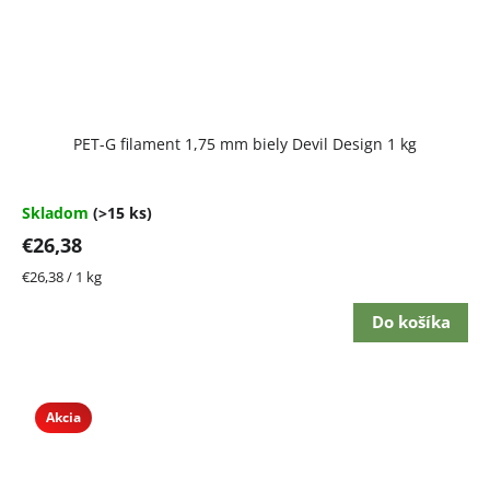
Priemerné
PET-G filament 1,75 mm biely Devil Design 1 kg
hodnotenie
produktu
je
5,0
Skladom
(>15 ks)
z
€26,38
5
hviezdičiek.
Jednotková
€26,38 / 1 kg
cena:
Do košíka
Akcia