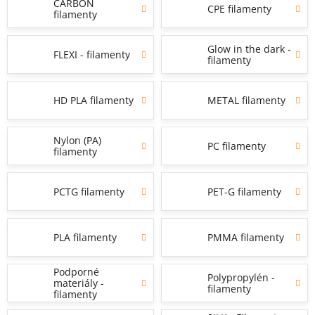
CARBON
CPE filamenty
filamenty
Glow in the dark -
FLEXI - filamenty
filamenty
HD PLA filamenty
METAL filamenty
Nylon (PA)
PC filamenty
filamenty
PCTG filamenty
PET-G filamenty
PLA filamenty
PMMA filamenty
Podporné
Polypropylén -
materiály -
filamenty
filamenty