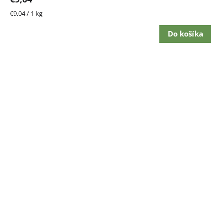
Jednotková
€9,04 / 1 kg
cena:
Do košíka