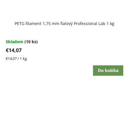
PETG filament 1,75 mm fialový Professional Lab 1 kg
Skladom
(10 ks)
€14,07
Jednotková
€14,07 / 1 kg
cena:
Do košíka