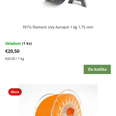
PETG filament sivý Aurapol 1 kg 1,75 mm
Skladom
(1 ks)
€20,50
Jednotková
€20,50 / 1 kg
cena:
Do košíka
Akcia