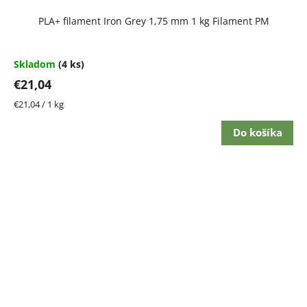
PLA+ filament Iron Grey 1,75 mm 1 kg Filament PM
Skladom
(4 ks)
€21,04
Jednotková
€21,04 / 1 kg
cena:
Do košíka