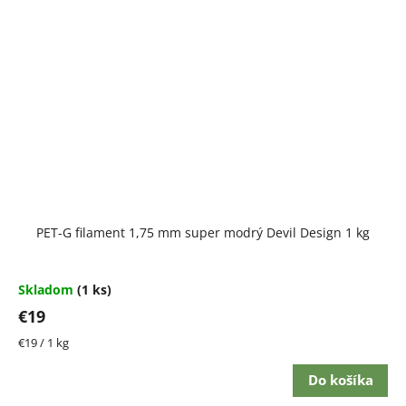
Priemerné
PET-G filament 1,75 mm super modrý Devil Design 1 kg
hodnotenie
produktu
je
5,0
Skladom
(1 ks)
z
€19
5
hviezdičiek.
Jednotková
€19 / 1 kg
cena:
Do košíka