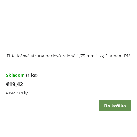
PLA tlačová struna perlová zelená 1,75 mm 1 kg Filament PM
Skladom
(1 ks)
€19,42
Jednotková
€19,42 / 1 kg
cena:
Do košíka