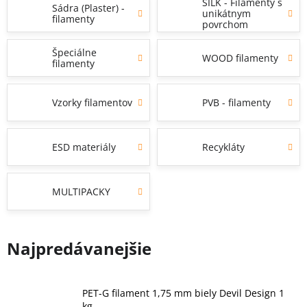
SILK - Filamenty s
Sádra (Plaster) -
unikátnym
filamenty
povrchom
Špeciálne
WOOD filamenty
filamenty
Vzorky filamentov
PVB - filamenty
ESD materiály
Recykláty
MULTIPACKY
Najpredávanejšie
PET-G filament 1,75 mm biely Devil Design 1
kg