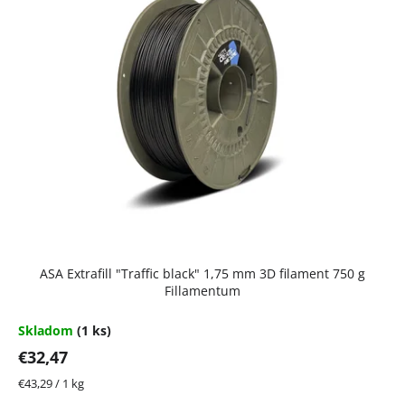
p
i
s
p
r
o
d
u
k
t
ASA Extrafill "Traffic black" 1,75 mm 3D filament 750 g
o
Fillamentum
v
Skladom
(1 ks)
€32,47
Jednotková
€43,29 / 1 kg
cena: