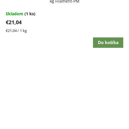
kg Filament-PM
Skladom
(1 ks)
€21,04
Jednotková
€21,04 / 1 kg
cena:
Do košíka