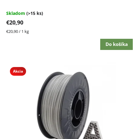
je
4,4
Skladom
(>15 ks)
z
€20,90
5
hviezdičiek.
Jednotková
€20,90 / 1 kg
cena:
Do košíka
Akcia