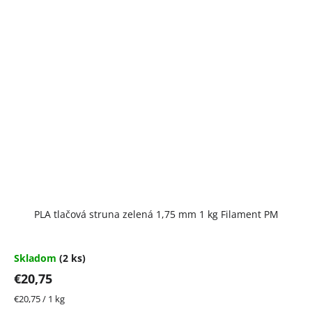
PLA tlačová struna zelená 1,75 mm 1 kg Filament PM
Skladom
(2 ks)
€20,75
Jednotková
€20,75 / 1 kg
cena: