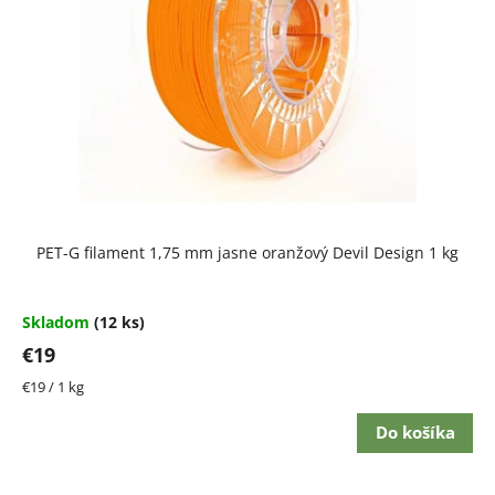
Priemerné
PET-G filament 1,75 mm jasne oranžový Devil Design 1 kg
hodnotenie
produktu
je
4,7
Skladom
(12 ks)
z
€19
5
hviezdičiek.
Jednotková
€19 / 1 kg
cena:
Do košíka