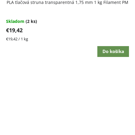
PLA tlačová struna transparentná 1,75 mm 1 kg Filament PM
Skladom
(2 ks)
€19,42
Jednotková
€19,42 / 1 kg
cena:
Do košíka