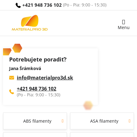
Prejsť
+421 948 736 102
na
obsah
Nákupný
košík
Potrebujete poradiť?
Jana Šrámková
info
@
materialpro3d.sk
+421 948 736 102
ABS filamenty
ASA filamenty