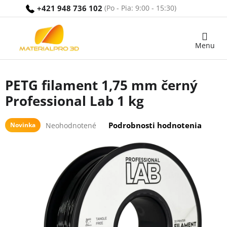
Prejsť
+421 948 736 102
na
obsah
Nákupný
košík
PETG filament 1,75 mm černý
Professional Lab 1 kg
Priemerné
Podrobnosti hodnotenia
Novinka
Neohodnotené
hodnotenie
produktu
je
0,0
z
5
hviezdičiek.