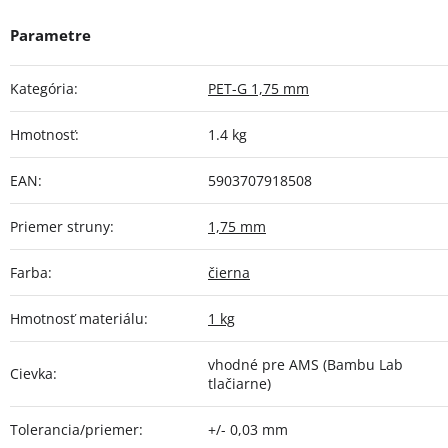
Kategória
:
PET-G 1,75 mm
Hmotnosť
:
1.4 kg
EAN
:
5903707918508
Priemer struny
:
1,75 mm
Farba
:
čierna
Hmotnosť materiálu
:
1 kg
vhodné pre AMS (Bambu Lab
Cievka
:
tlačiarne)
Tolerancia/priemer
:
+/- 0,03 mm