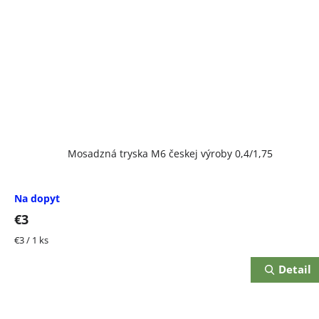
Mosadzná tryska M6 českej výroby 0,4/1,75
Na dopyt
€3
Jednotková
€3 / 1 ks
cena:
Detail