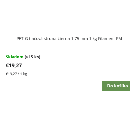
PET-G tlačová struna čierna 1,75 mm 1 kg Filament PM
Skladom
(>15 ks)
€19,27
Jednotková
€19,27 / 1 kg
cena:
Do košíka