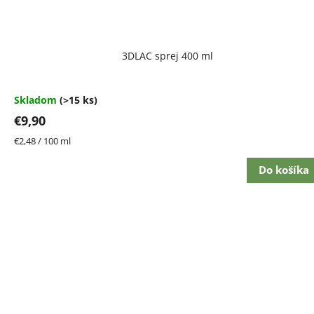
Priemerné
3DLAC sprej 400 ml
hodnotenie
produktu
je
4,7
Skladom
(>15 ks)
z
€9,90
5
hviezdičiek.
Jednotková
€2,48 / 100 ml
cena:
Do košíka