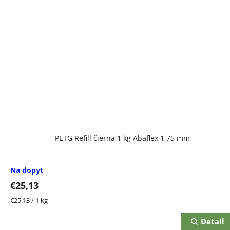
PETG Refill čierna 1 kg Abaflex 1,75 mm
Na dopyt
€25,13
Jednotková
€25,13 / 1 kg
cena:
Detail