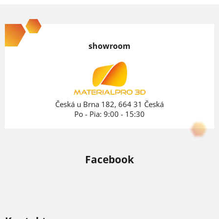
Z
á
p
showroom
ä
t
i
e
Česká u Brna 182, 664 31 Česká
Po - Pia: 9:00 - 15:30
Facebook