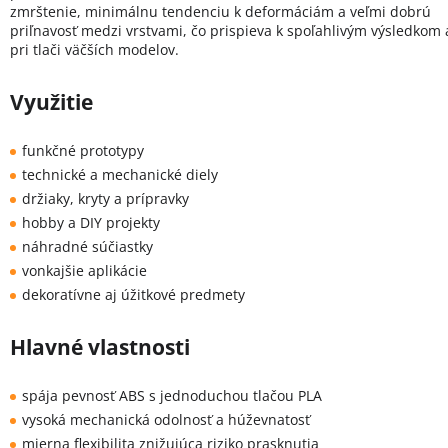
zmrštenie, minimálnu tendenciu k deformáciám a veľmi dobrú
priľnavosť medzi vrstvami, čo prispieva k spoľahlivým výsledkom 
pri tlači väčších modelov.
Využitie
funkčné prototypy
technické a mechanické diely
držiaky, kryty a prípravky
hobby a DIY projekty
náhradné súčiastky
vonkajšie aplikácie
dekoratívne aj úžitkové predmety
Hlavné vlastnosti
spája pevnosť ABS s jednoduchou tlačou PLA
vysoká mechanická odolnosť a húževnatosť
mierna flexibilita znižujúca riziko prasknutia