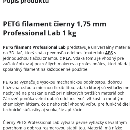
PETG filament čierny 1,75 mm
Professional Lab 1 kg
PETG filament Professional Lab
predstavuje univerzálny materiá
na 3D tlač, ktorý spája pevnosť a odolnosť materiálu
ABS
s
jednoduchou tlačou známou z
PLA
. Vďaka tomu je vhodný pre
začiatočníkov aj pokročilých makerov a profesionálov, ktorí hľada
spoľahlivý filament na každodenné použitie.
PETG
sa vyznačuje vysokou mechanickou odolnosťou, dobrou
húževnatosťou a miernou flexibilitou, vďaka ktorej sú výtlačky me
náchylné na praskanie než pri niektorých tvrdších materiáloch.
Zároveň ponúka veľmi dobrú odolnosť voči vlhkosti a mnohým
chemickým látkam, čo z neho robí vhodnú voľbu pre funkčné diel
technické súčiastky aj vonkajšie aplikácie.
Čierny PETG Professional Lab vytvára pevné výtlačky s kvalitným
povrchom a dobrou rozmerovou stabilitou. Materiál má nízke