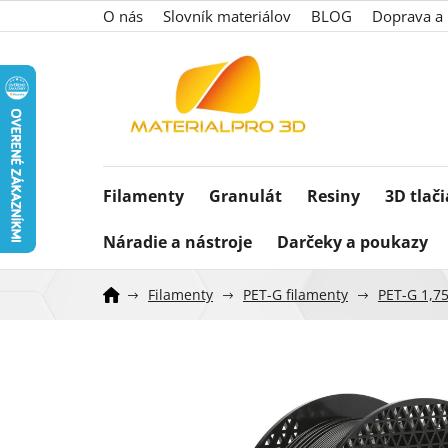
Prejsť
O nás
Slovník materiálov
BLOG
Doprava a 
na
obsah
Filamenty
Granulát
Resiny
3D tlač
Náradie a nástroje
Darčeky a poukazy
Filamenty
PET-G filamenty
PET-G 1,7