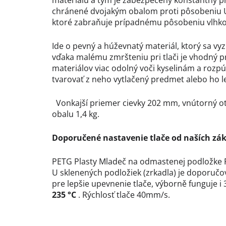
materiálu a tým je zabezpečený konštantný pri
chránené dvojakým obalom proti pôsobeniu UV
ktoré zabraňuje prípadnému pôsobeniu vlhkosti 
Ide o pevný a húževnatý materiál, ktorý sa vy
vďaka malému zmršteniu pri tlači je vhodný pr
materiálov viac odolný voči kyselinám a rozp
tvarovať z neho vytlačený predmet alebo ho l
Vonkajší priemer cievky 202 mm, vnútorný o
obalu 1,4 kg.
Doporučené nastavenie tlače od naších zá
PETG Plasty Mladeč na odmastenej podložke PE
U sklenených podložiek (zrkadla) je doporučov
pre lepšie upevnenie tlače, výborně funguje i
235
°
C
. Rýchlosť tlače 40mm/s.