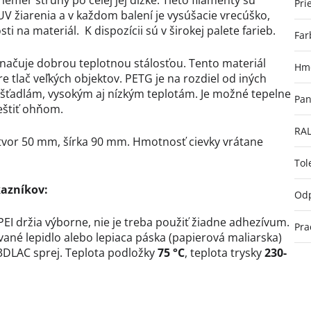
emer struny po celej jej dĺžke. Tieto filamenty sú
Pri
 žiarenia a v každom balení je vysúšacie vrecúško,
na materiál. K dispozícii sú v širokej palete farieb.
Far
značuje dobrou teplotnou stálosťou. Tento materiál
Hmo
e tlač veľkých objektov. PETG je na rozdiel od iných
úšťadlám, vysokým aj nízkým teplotám. Je možné tepelne
Pan
eštiť ohňom.
RA
tvor 50 mm, šírka 90 mm. Hmotnosť cievky vrátane
Tol
kazníkov:
Odp
I držia výborne, nie je treba použiť žiadne adhezívum.
Pra
ané lepidlo alebo lepiaca páska (papierová maliarska)
 3DLAC sprej. Teplota podložky
75 °
C
, teplota trysky
230-