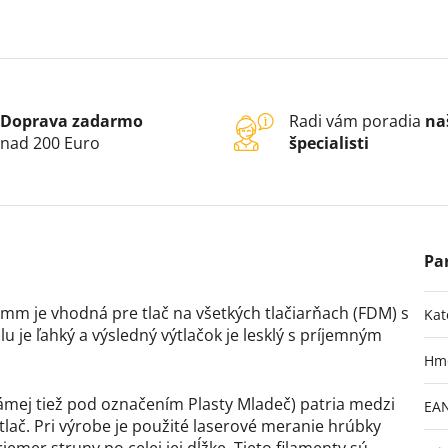
Doprava zadarmo
Radi vám poradia
na
nad 200 Euro
špecialisti
mm je vhodná pre tlač na všetkých tlačiarňach (FDM) s
Kat
 je ľahký a výsledný výtlačok je lesklý s príjemným
Hm
ámej tiež pod označením Plasty Mladeč) patria medzi
EA
lač. Pri výrobe je použité laserové meranie hrúbky