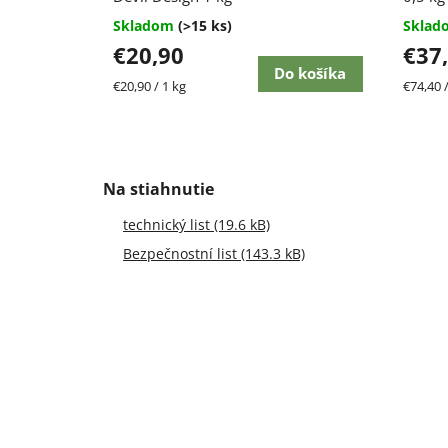
je
Skladom
(>15 ks)
Skla
4,4
€20,90
€37
z
5
Do košíka
Jednotková
Jednot
€20,90 / 1 kg
€74,40 /
hviezdičiek.
cena:
cena:
technický list (19.6 kB)
Bezpečnostní list (143.3 kB)