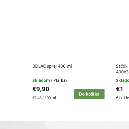
Priemerné
Priem
3DLAC sprej 400 ml
Sáčok 
hodnotenie
hodnot
produktu
produk
400x
je
je
Skladom
(>15 ks)
Skla
4,7
4,5
€9,90
€1
z
z
5
5
Do košíka
Jednotková
Jednot
€2,48 / 100 ml
€1 / 1 k
hviezdičiek.
hviezdi
cena:
cena:
Z