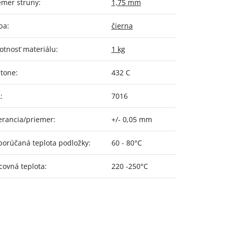
emer struny
:
1,75 mm
ba
:
čierna
tnosť materiálu
:
1 kg
tone
:
432 C
L
:
7016
erancia/priemer
:
+/- 0,05 mm
orúčaná teplota podložky
:
60 - 80°C
covná teplota
:
220 -250°C