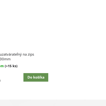
erné
uzatvárateľný na zips
enie
tu
300mm
dom
(>15 ks)
Do košíka
ková
s
čiek.