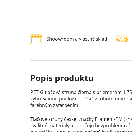
Shoowroom
a
vlastný sklad
PET-G tlačová struna čierna s priemerom 1,75
vyhrievanou podložkou. Tlač z tohoto materiálu
farebným zafarbením.
Tlačové struny českej značky Filament-PM (zn
kvalitné materiály a zaručujú bezproblémovú t