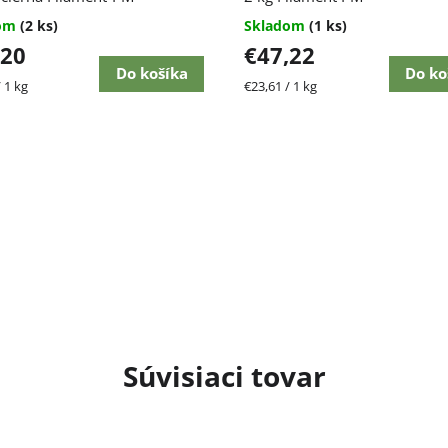
dom
(2 ks)
Skladom
(1 ks)
,20
€47,22
Do košíka
Do ko
ková
Jednotková
 1 kg
€23,61 / 1 kg
cena:
Súvisiaci tovar