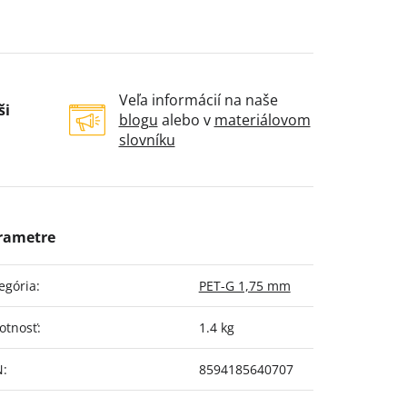
Veľa informácií na naše
ši
blogu
alebo v
materiálovom
slovníku
egória
:
PET-G 1,75 mm
otnosť
:
1.4 kg
N
:
8594185640707