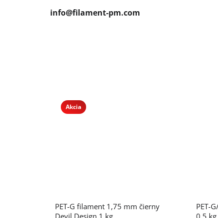
info@filament-pm.com
Akcia
Priemerné
PET-G filament 1,75 mm čierny
PET-G/
hodnotenie
produktu
Devil Design 1 kg
0,5 kg