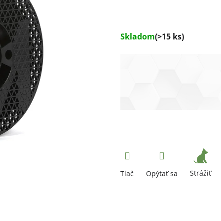
Skladom
(>15 ks)
Strážiť
Tlač
Opýtať sa