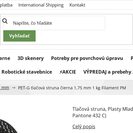
platba
International Shipping
Kontakt
iarne
3D skenery
Potreby pre povrchovú úpravu
Robotické stavebnice
⚡AKCIE
VÝPREDAJ a prebehy 
5 mm
PET-G tlačová struna čierna 1,75 mm 1 kg Filament PM
Tlačová struna, Plasty Mlad
Pantone
432 C)