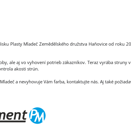
edisku Plasty Mladeč Zemědělského družstva Haňovice od roku 201
roby, ale aj vo vyhovení potrieb zákazníkov. Teraz vyrába struny
trola akosti strún.
Mladeč a nevyhovuje Vám farba, kontaktujte nás. Aj také požiadav