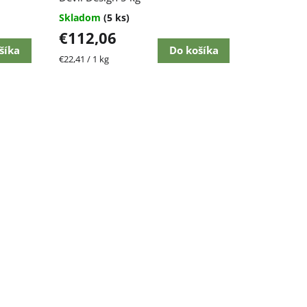
Skladom
(5 ks)
€112,06
šíka
Do košíka
Jednotková
€22,41 / 1 kg
cena: