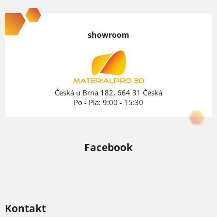
Z
á
p
showroom
ä
t
i
e
Česká u Brna 182, 664 31 Česká
Po - Pia: 9:00 - 15:30
Facebook
Kontakt