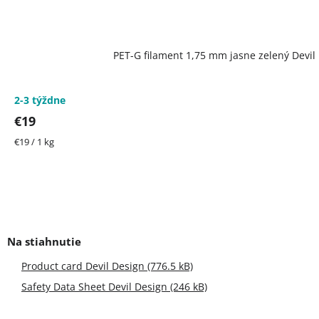
PET-G filament 1,75 mm jasne zelený Devil 
2-3 týždne
€19
Jednotková
€19 / 1 kg
cena:
Product card Devil Design (776.5 kB)
Safety Data Sheet Devil Design (246 kB)