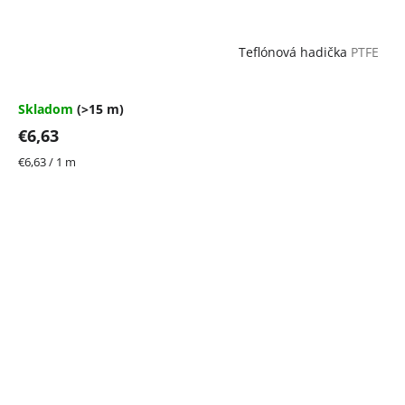
Teflónová hadička
PTFE
Skladom
(>15 m)
€6,63
Jednotková
€6,63 / 1 m
cena: