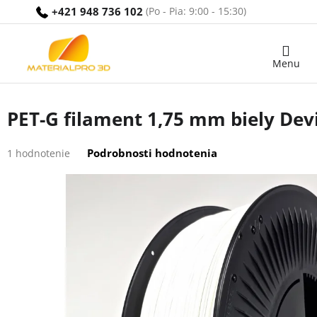
Prejsť
+421 948 736 102
na
obsah
Nákupný
košík
PET-G filament 1,75 mm biely Devi
Priemerné
Podrobnosti hodnotenia
1 hodnotenie
hodnotenie
produktu
je
5,0
z
5
hviezdičiek.