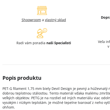
Dopr
Shoowroom
a
vlastný sklad
Veľa in
Radi vám poradia
naši špecialisti
PET-G filament 1,75 mm biely Devil Design je pevný a húževnatý m
dobrou teplotnou stálosťou. Tento materiál vďaka malému zmršteni
veľkých objektov. PETG je na rozdiel od iných materiálu viac odo
vysokým i nízkym teplotám. Je možné tepelne tvarovať z neho vyt
ohňom.