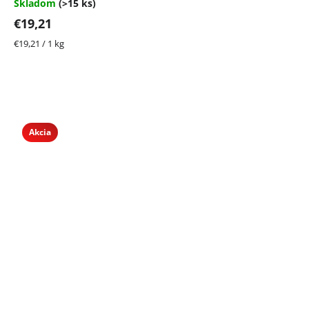
Skladom
(>15 ks)
€19,21
Jednotková
€19,21 / 1 kg
cena:
Akcia