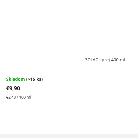
Priemerné
3DLAC sprej 400 ml
hodnotenie
produktu
je
4,7
Skladom
(>15 ks)
z
€9,90
5
hviezdičiek.
Jednotková
€2,48 / 100 ml
cena: