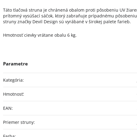
Táto tlačová struna je chránená obalom proti pôsobeniu UV žiare
prítomný vysúšací sáčok, ktorý zabraňuje prípadnému pôsobeniu v
struny značky Devil Design sú vyrábané v širokej palete farieb.
Hmotnosť cievky vrátane obalu 6 kg.
Kategória
:
Hmotnosť
:
EAN
:
Priemer struny
:
Farba
: