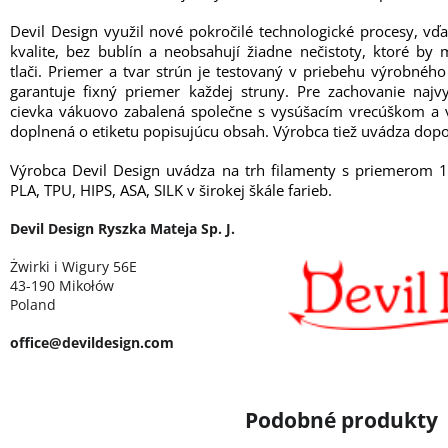
Devil Design využil nové pokročilé technologické procesy, vď
kvalite, bez bublín a neobsahují žiadne nečistoty, ktoré b
tlači. Priemer a tvar strún je testovaný v priebehu výrobné
garantuje fixný priemer každej struny. Pre zachovanie najvy
cievka vákuovo zabalená společne s vysúšacím vrecúškom a v
doplnená o etiketu popisujúcu obsah. Výrobca tiež uvádza dopo
Výrobca Devil Design uvádza na trh filamenty s priemerom 
PLA, TPU, HIPS, ASA, SILK v širokej škále farieb.
Devil Design Ryszka Mateja Sp. J.
Żwirki i Wigury 56E
43-190 Mikołów
Poland
office@devildesign.com