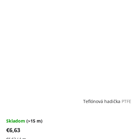
Teflónová hadička
PTFE
Skladom
(>15 m)
€6,63
Jednotková
€6,63 / 1 m