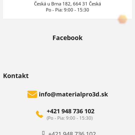
e
Česká u Brna 182, 664 31 Česká
Po - Pia: 9:00 - 15:30
Facebook
Kontakt
info
@
materialpro3d.sk
+421 948 736 102
+421 948 736 102