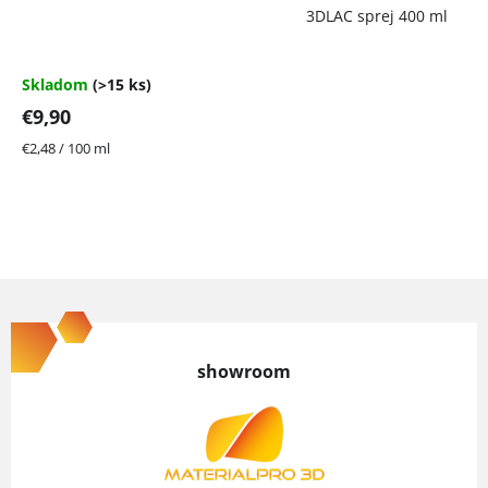
3DLAC sprej 400 ml
hodnotenie
produktu
je
4,7
Skladom
(>15 ks)
z
€9,90
5
hviezdičiek.
Jednotková
€2,48 / 100 ml
cena:
Z
á
p
showroom
ä
t
i