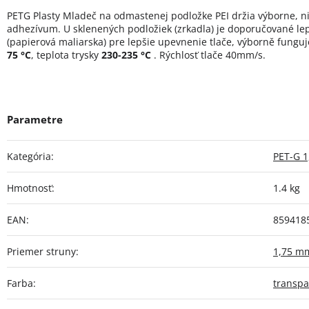
PETG Plasty Mladeč na odmastenej podložke PEI držia výborne, ni
adhezívum. U sklenených podložiek (zrkadla) je doporučované lep
(papierová maliarska) pre lepšie upevnenie tlače, výborně funguj
75 °
C
, teplota trysky
230-235
°
C
. Rýchlosť tlače 40mm/s.
Kategória
:
PET-G 
Hmotnosť
:
1.4 kg
EAN
:
859418
Priemer struny
:
1,75 m
Farba
:
transp