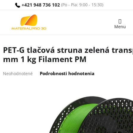
Prejsť
+421 948 736 102
na
obsah
Nákupný
košík
PET-G tlačová struna zelená tran
mm 1 kg Filament PM
Priemerné
Podrobnosti hodnotenia
Neohodnotené
hodnotenie
produktu
je
0,0
z
5
hviezdičiek.