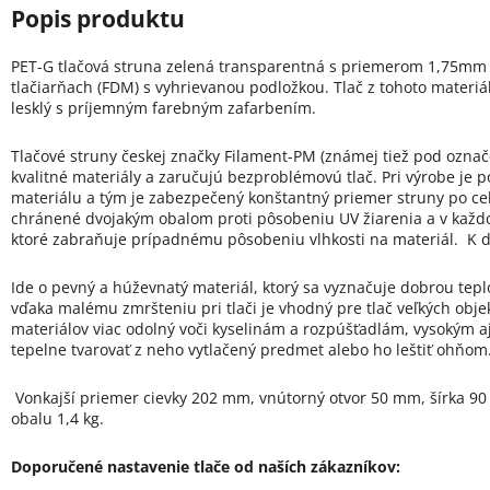
PET-G tlačová struna zelená transparentná s priemerom 1,75mm j
tlačiarňach (FDM) s vyhrievanou podložkou. Tlač z tohoto materiál
lesklý s príjemným farebným zafarbením.
Tlačové struny českej značky Filament-PM (známej tiež pod označ
kvalitné materiály a zaručujú bezproblémovú tlač. Pri výrobe je 
materiálu a tým je zabezpečený konštantný priemer struny po celej
chránené dvojakým obalom proti pôsobeniu UV žiarenia a v každo
ktoré zabraňuje prípadnému pôsobeniu vlhkosti na materiál. K disp
Ide o pevný a húževnatý materiál, ktorý sa vyznačuje dobrou tepl
vďaka malému zmršteniu pri tlači je vhodný pre tlač veľkých objek
materiálov viac odolný voči kyselinám a rozpúšťadlám, vysokým a
tepelne tvarovať z neho vytlačený predmet alebo ho leštiť ohňom
Vonkajší priemer cievky 202 mm, vnútorný otvor 50 mm, šírka 9
obalu 1,4 kg.
Doporučené nastavenie tlače od naších zákazníkov: