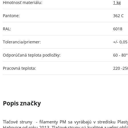
Hmotnosť materiálu
:
1 kg
Pantone
:
362 C
RAL
:
6018
Tolerancia/priemer
:
+/- 0,0
Odporúčaná teplota podložky
:
60 - 80
Pracovná teplota
:
220 -25
Tlačové struny - filamenty PM sa vyrábajú v stredisku Plas
Haňovice od roku 2013. Tlačové struny sú kvalitné a veľmi obľú