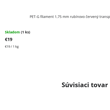
PET-G filament 1,75 mm rubínovo červený transp.
Skladom
(1 ks)
€19
Jednotková
€19 / 1 kg
cena:
Súvisiaci tovar