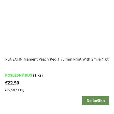
PLA SATIN filament Peach Red 1,75 mm Print With Smile 1 kg
POSLEDNÝ KUS
(1 ks)
€22,50
Jednotková
€22,50 / 1 kg
cena:
Do košíka