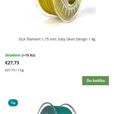
o
d
u
k
t
Priemerné
SILK filament 1,75 mm zlatý Devil Design 1 kg
hodnotenie
o
produktu
je
v
5,0
Skladom
(>15 ks)
z
€27,73
5
hviezdičiek.
Jednotková
€27,73 / 1 kg
cena:
Do košíka
Tip