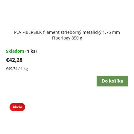
PLA FIBERSILK filament strieborný metalický 1,75 mm
Fiberlogy 850 g
Skladom
(1 ks)
€42,28
Jednotková
€49,74 / 1 kg
cena:
Do košíka
Akcia