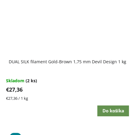
DUAL SILK filament Gold-Brown 1,75 mm Devil Design 1 kg
Skladom
(2 ks)
€27,36
Jednotková
€27,36 / 1 kg
cena:
Do košíka