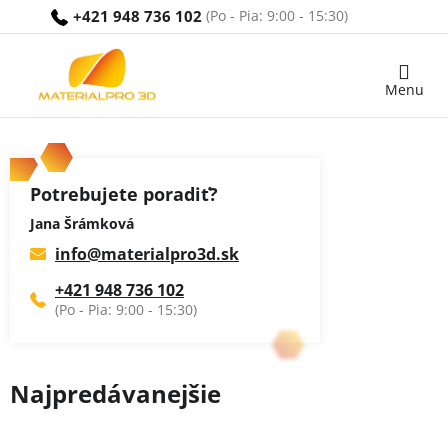
Prejsť
+421 948 736 102
na
obsah
Nákupný
košík
Potrebujete poradiť?
Jana Šrámková
info
@
materialpro3d.sk
+421 948 736 102
Najpredávanejšie