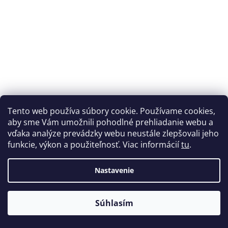
SILK filament 1,75 mm Rusty Devil Design 1 kg
Tento web používa súbory cookie. Používame cookies,
aby sme Vám umožnili pohodlné prehliadanie webu a
vďaka analýze prevádzky webu neustále zlepšovali jeho
Skladom
(2 ks)
funkcie, výkon a použiteľnosť. Viac informácií
tu
.
€27,80
Jednotková
€27,80 / 1 kg
Nastavenie
cena:
Do košíka
Súhlasím