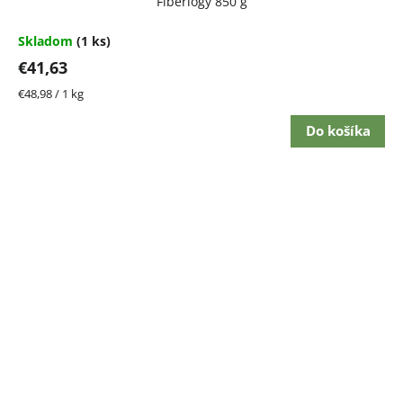
Fiberlogy 850 g
Skladom
(1 ks)
€41,63
Jednotková
€48,98 / 1 kg
cena:
Do košíka