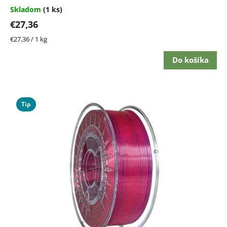
Skladom
(1 ks)
€27,36
Jednotková
€27,36 / 1 kg
cena:
Do košíka
Tip