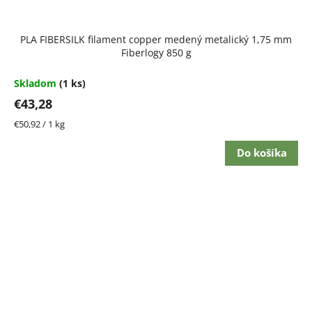
PLA FIBERSILK filament copper medený metalický 1,75 mm
Fiberlogy 850 g
Skladom
(1 ks)
€43,28
Jednotková
€50,92 / 1 kg
cena:
Do košíka