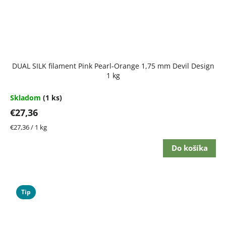
DUAL SILK filament Pink Pearl-Orange 1,75 mm Devil Design
1 kg
Skladom
(1 ks)
€27,36
Jednotková
€27,36 / 1 kg
cena:
Do košíka
Tip