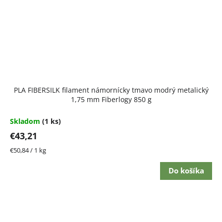
PLA FIBERSILK filament námornícky tmavo modrý metalický
1,75 mm Fiberlogy 850 g
Skladom
(1 ks)
€43,21
Jednotková
€50,84 / 1 kg
cena:
Do košíka