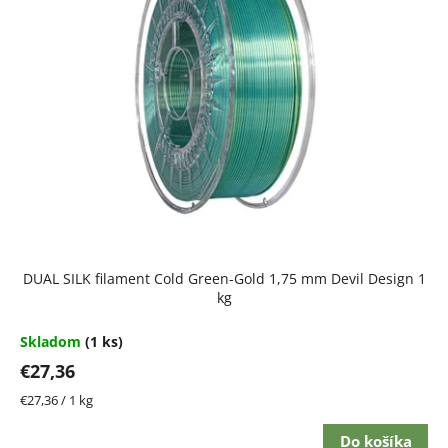
DUAL SILK filament Cold Green-Gold 1,75 mm Devil Design 1
kg
Skladom
(1 ks)
€27,36
Jednotková
€27,36 / 1 kg
cena:
Do košíka