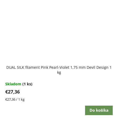
DUAL SILK filament Pink Pearl-Violet 1,75 mm Devil Design 1
kg
Skladom
(1 ks)
€27,36
Jednotková
€27,36 / 1 kg
cena:
Do košíka