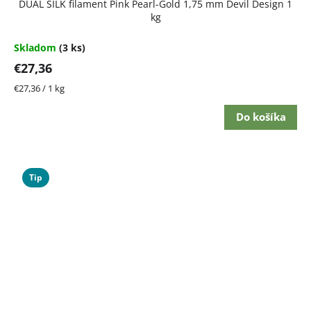
DUAL SILK filament Pink Pearl-Gold 1,75 mm Devil Design 1
kg
Skladom
(3 ks)
€27,36
Jednotková
€27,36 / 1 kg
cena:
Do košíka
Tip