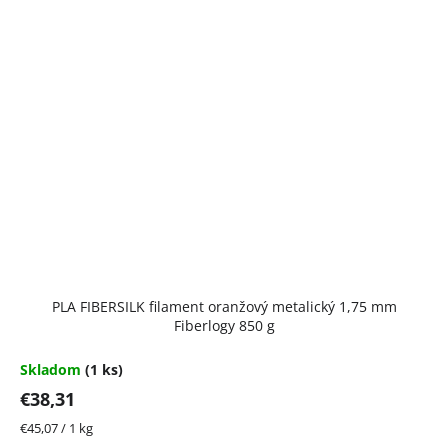
PLA FIBERSILK filament oranžový metalický 1,75 mm
Fiberlogy 850 g
Skladom
(1 ks)
€38,31
Jednotková
€45,07 / 1 kg
cena: