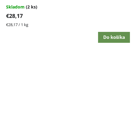
Skladom
(2 ks)
€28,17
Jednotková
€28,17 / 1 kg
cena:
Do košíka