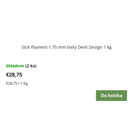
SILK filament 1,75 mm biely Devil Design 1 kg
Skladom
(2 ks)
€28,75
Jednotková
€28,75 / 1 kg
cena:
Do košíka