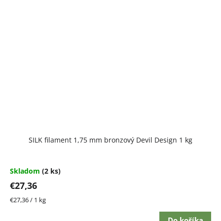
SILK filament 1,75 mm bronzový Devil Design 1 kg
Skladom
(2 ks)
€27,36
Jednotková
€27,36 / 1 kg
cena:
Do košíka