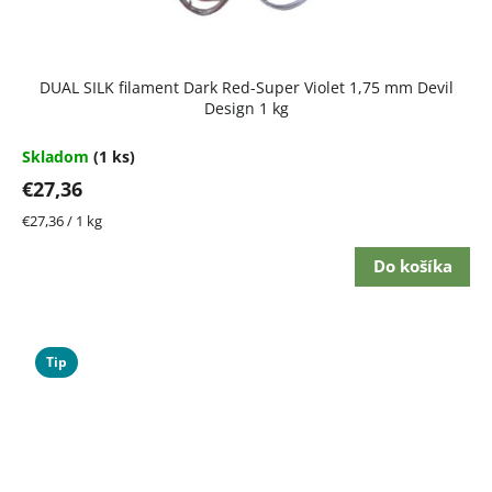
DUAL SILK filament Dark Red-Super Violet 1,75 mm Devil
Design 1 kg
Skladom
(1 ks)
€27,36
Jednotková
€27,36 / 1 kg
cena:
Do košíka
Tip