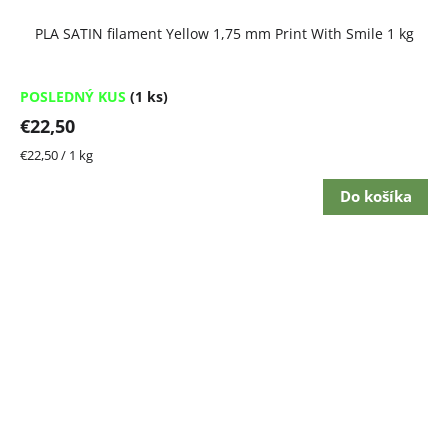
PLA SATIN filament Yellow 1,75 mm Print With Smile 1 kg
POSLEDNÝ KUS
(1 ks)
€22,50
Jednotková
€22,50 / 1 kg
cena:
Do košíka