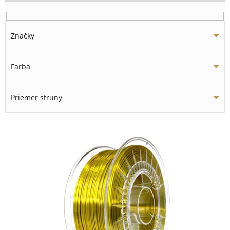
Značky
Farba
Priemer struny
V
ý
p
i
s
p
r