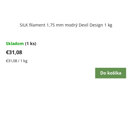
SILK filament 1,75 mm modrý Devil Design 1 kg
Skladom
(1 ks)
€31,08
Jednotková
€31,08 / 1 kg
cena:
Do košíka