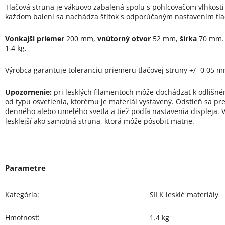
Tlačová struna je vákuovo zabalená spolu s pohlcovačom vlhkosti 
každom balení sa nachádza štítok s odporúčaným nastavením tlač
Vonkajší priemer
200 mm,
vnútorný otvor
52 mm,
šírka
70 mm
1,4 kg.
Výrobca garantuje toleranciu priemeru tlačovej struny +/- 0,05 m
Upozornenie:
pri lesklých filamentoch môže dochádzať k odlišné
od typu osvetlenia, ktorému je materiál vystavený. Odstieň sa pre
denného alebo umelého svetla a tiež podľa nastavenia displeja. V
lesklejší ako samotná struna, ktorá môže pôsobiť matne.
Kategória
:
SILK lesklé materiály
Hmotnosť
:
1.4 kg