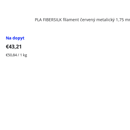
PLA FIBERSILK filament červený metalický 1,75 m
Na dopyt
€43,21
Jednotková
€50,84 / 1 kg
cena: