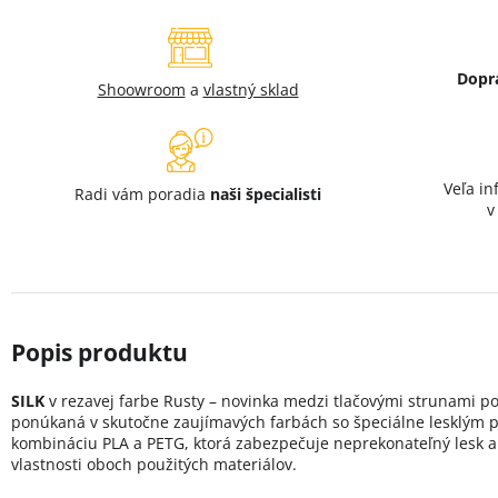
Dopr
Shoowroom
a
vlastný sklad
Veľa in
Radi vám poradia
naši špecialisti
SILK
v rezavej farbe Rusty – novinka medzi tlačovými strunami po
ponúkaná v skutočne zaujímavých farbách so špeciálne lesklým 
kombináciu PLA a PETG, ktorá zabezpečuje neprekonateľný lesk a
vlastnosti oboch použitých materiálov.