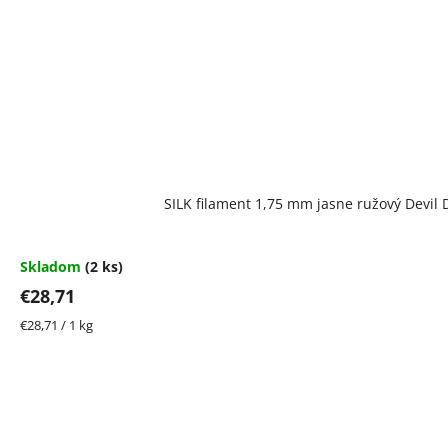
SILK filament 1,75 mm jasne ružový Devil 
Skladom
(2 ks)
€28,71
Jednotková
€28,71 / 1 kg
cena: