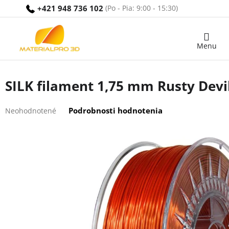
Prejsť
+421 948 736 102
na
obsah
Nákupný
košík
SILK filament 1,75 mm Rusty Devil
Priemerné
Podrobnosti hodnotenia
Neohodnotené
hodnotenie
produktu
je
0,0
z
5
hviezdičiek.