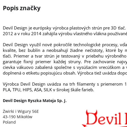
Devil Design je európsky výrobca plastových strún pre 3D tlač.
2012 a v roku 2014 zahájila výrobu vlastného vlákna používané
Devil Design využil nové pokročilé technologické procesy, vď
kvalite, bez bublín a neobsahují žiadne nečistoty, ktoré b
tlači. Priemer a tvar strún je testovaný v priebehu výrobné
garantuje fixný priemer každej struny. Pre zachovanie najvy
cievka vákuovo zabalená společne s vysúšacím vrecúškom a v
doplnená o etiketu popisujúcu obsah. Výrobca tiež uvádza dopo
Výrobca Devil Design uvádza na trh filamenty s priemerom 
PLA, TPU, HIPS, ASA, SILK v širokej škále farieb.
Devil Design Ryszka Mateja Sp. J.
Żwirki i Wigury 56E
43-190 Mikołów
Poland