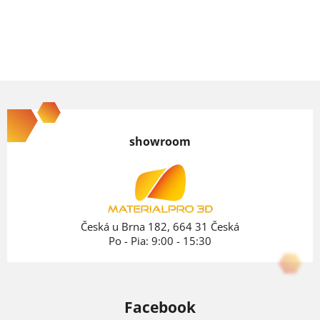
cena:
Z
á
p
showroom
ä
t
i
e
Česká u Brna 182, 664 31 Česká
Po - Pia: 9:00 - 15:30
Facebook