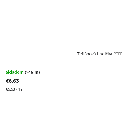
Teflónová hadička
PTFE
Skladom
(>15 m)
€6,63
Jednotková
€6,63 / 1 m
cena: