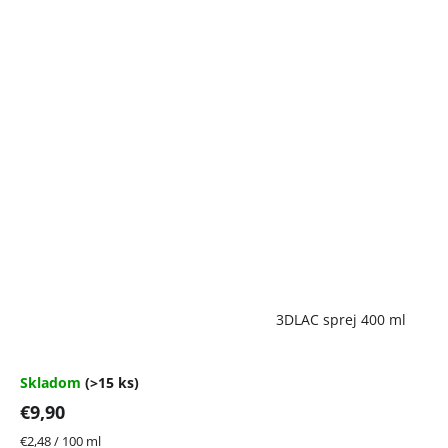
Priemerné
3DLAC sprej 400 ml
hodnotenie
produktu
je
4,7
Skladom
(>15 ks)
z
€9,90
5
hviezdičiek.
Jednotková
€2,48 / 100 ml