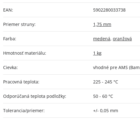
EAN
:
5902280033738
Priemer struny
:
1,75 mm
Farba
:
medená
,
oranžová
Hmotnosť materiálu
:
1 kg
Cievka
:
vhodné pre AMS (Bamb
Pracovná teplota
:
225 - 245 °C
Odporúčaná teplota podložky
:
50 - 60 °C
Tolerancia/priemer
:
+/- 0,05 mm