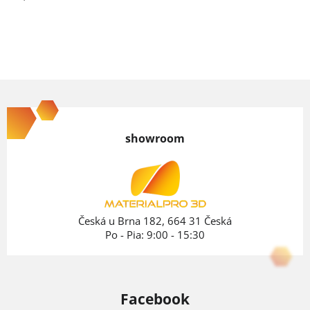
cena:
Z
á
p
showroom
ä
t
i
e
Česká u Brna 182, 664 31 Česká
Po - Pia: 9:00 - 15:30
Facebook