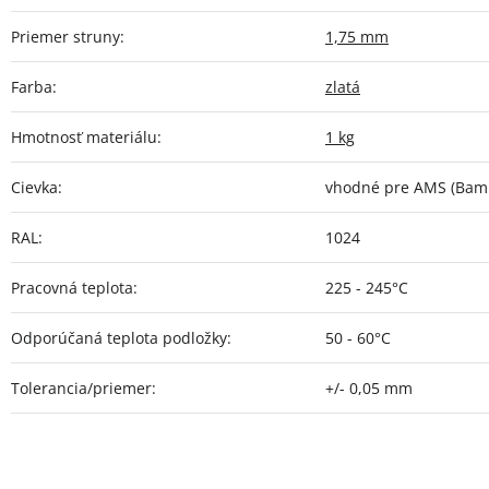
Priemer struny
:
1,75 mm
Farba
:
zlatá
Hmotnosť materiálu
:
1 kg
Cievka
:
vhodné pre AMS (Bamb
RAL
:
1024
Pracovná teplota
:
225 - 245°C
Odporúčaná teplota podložky
:
50 - 60°C
Tolerancia/priemer
:
+/- 0,05 mm