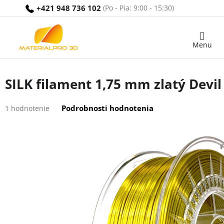
Prejsť
+421 948 736 102
na
obsah
Nákupný
košík
SILK filament 1,75 mm zlatý Devil
Priemerné
Podrobnosti hodnotenia
1 hodnotenie
hodnotenie
produktu
je
5,0
z
5
hviezdičiek.