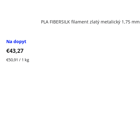
PLA FIBERSILK filament zlatý metalický 1,75 mm
Na dopyt
€43,27
Jednotková
€50,91 / 1 kg
cena: