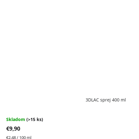
Priemerné
3DLAC sprej 400 ml
hodnotenie
produktu
je
4,7
Skladom
(>15 ks)
z
€9,90
5
hviezdičiek.
Jednotková
€2,48 / 100 ml