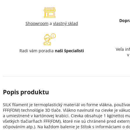
Dopr
Shoowroom
a
vlastný sklad
Veľa in
Radi vám poradia
naši špecialisti
SILK filament je termoplastický materiál vo forme vlákna, použí
FFF(FDM) technológie 3D tlače. Vlákno navinuté na cievke je váku
a umiestnené v kartónovej krabici. Cievka obsahuje 1 kg(netto) ma
všetkých tlačiarňach FFF(FDM), ktoré nie sú chránené pred exter
očipováním atp.). Na každom balenie je štítok s informáciami o 