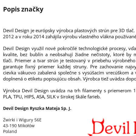
Devil Design je európsky výrobca plastových strún pre 3D tlač.
2012 a v roku 2014 zahájila výrobu vlastného vlákna používané
Devil Design využil nové pokročilé technologické procesy, vď
kvalite, bez bublín a neobsahují žiadne nečistoty, ktoré b
tlači. Priemer a tvar strún je testovaný v priebehu výrobné
garantuje fixný priemer každej struny. Pre zachovanie najvy
cievka vákuovo zabalená společne s vysúšacím vrecúškom a v
doplnená o etiketu popisujúcu obsah. Výrobca tiež uvádza dopo
Výrobca Devil Design uvádza na trh filamenty s priemerom 
PLA, TPU, HIPS, ASA, SILK v širokej škále farieb.
Devil Design Ryszka Mateja Sp. J.
Żwirki i Wigury 56E
43-190 Mikołów
Poland