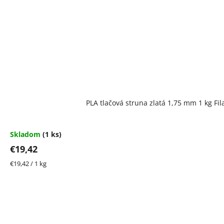
PLA tlačová struna zlatá 1,75 mm 1 kg F
Skladom
(1 ks)
€19,42
Jednotková
€19,42 / 1 kg
cena: