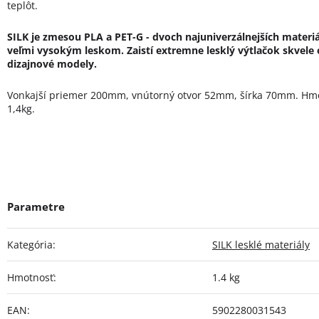
teplôt.
SILK je zmesou PLA a PET-G - dvoch najuniverzálnejších materiá
veľmi vysokým leskom. Zaistí extremne lesklý výtlačok skvele 
dizajnové modely.
Vonkajší priemer 200mm, vnútorný otvor 52mm, šírka 70mm. Hmo
1,4kg.
Kategória
:
SILK lesklé materiály
Hmotnosť
:
1.4 kg
EAN
:
5902280031543