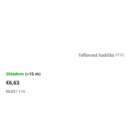
Teflónová hadička
PTFE
Skladom
(>15 m)
€6,63
Jednotková
€6,63 / 1 m
cena: