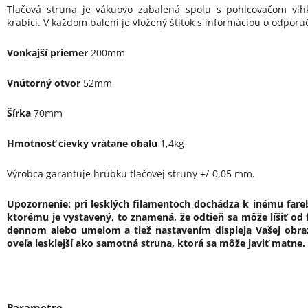
Tlačová struna je vákuovo zabalená spolu s pohlcovačom vlh
krabici. V každom balení je vložený štítok s informáciou o odpor
Vonkajší priemer
200mm
Vnútorný otvor
52mm
Šírka
70mm
Hmotnosť cievky vrátane obalu
1,4kg
Výrobca garantuje hrúbku tlačovej struny +/-0,05 mm.
Upozornenie: pri lesklých filamentoch dochádza k inému far
ktorému je vystavený, to znamená, že odtieň sa môže líšiť od fo
dennom alebo umelom a tiež nastavením displeja Vašej obraz
oveľa lesklejší ako samotná struna, ktorá sa môže javiť matne.