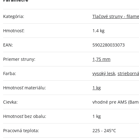
Kategória
:
Tlačové struny - filam
Hmotnosť
:
1.4 kg
EAN
:
5902280033073
Priemer struny
:
1,75 mm
Farba
:
vysoký lesk
,
strieborn
Hmotnosť materiálu
:
1 kg
Cievka
:
vhodné pre AMS (Bamb
Hmotnosť bez obalu
:
1 kg
Pracovná teplota
:
225 - 245°C