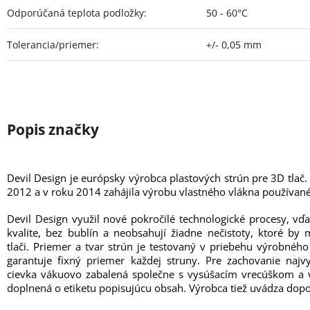
Odporúčaná teplota podložky
:
50 - 60°C
Tolerancia/priemer
:
+/- 0,05 mm
Devil Design je európsky výrobca plastových strún pre 3D tlač.
2012 a v roku 2014 zahájila výrobu vlastného vlákna používané
Devil Design využil nové pokročilé technologické procesy, vď
kvalite, bez bublín a neobsahují žiadne nečistoty, ktoré b
tlači. Priemer a tvar strún je testovaný v priebehu výrobné
garantuje fixný priemer každej struny. Pre zachovanie najvy
cievka vákuovo zabalená společne s vysúšacím vrecúškom a v
doplnená o etiketu popisujúcu obsah. Výrobca tiež uvádza dopo