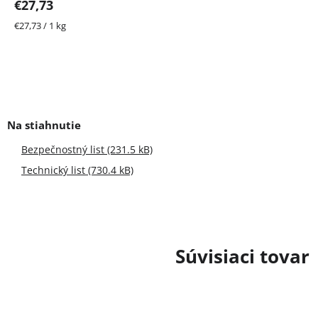
€27,73
5
hviezdičiek.
Jednotková
€27,73 / 1 kg
cena:
Bezpečnostný list (231.5 kB)
Technický list (730.4 kB)
Súvisiaci tovar