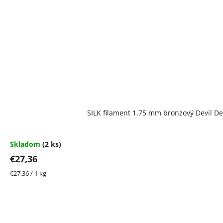
SILK filament 1,75 mm bronzový Devil De
Skladom
(2 ks)
€27,36
Jednotková
€27,36 / 1 kg
cena: