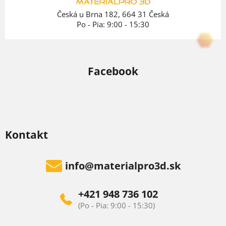
e
Česká u Brna 182, 664 31 Česká
Po - Pia: 9:00 - 15:30
Facebook
Kontakt
info
@
materialpro3d.sk
+421 948 736 102