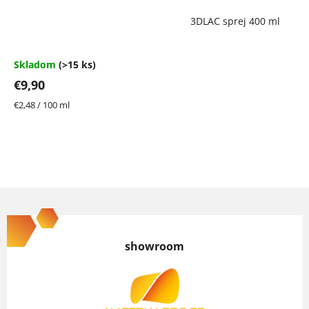
Priemerné
3DLAC sprej 400 ml
hodnotenie
produktu
je
4,7
Skladom
(>15 ks)
z
€9,90
5
hviezdičiek.
Jednotková
€2,48 / 100 ml
cena:
Z
á
p
showroom
ä
t
i