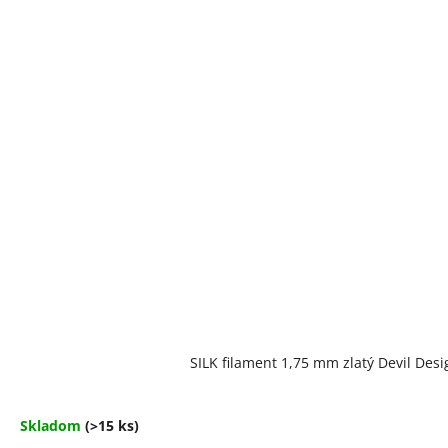
Priemerné
SILK filament 1,75 mm zlatý Devil Desi
hodnotenie
produktu
je
5,0
Skladom
(>15 ks)
z