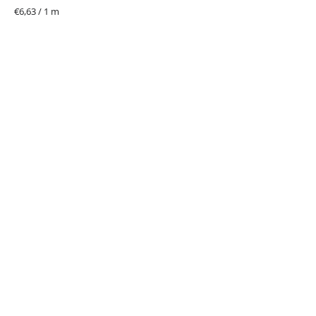
Jednotková
€6,63 / 1 m
cena: