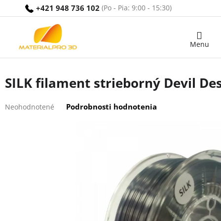
Prejsť
+421 948 736 102
na
obsah
Nákupný
košík
SILK filament strieborný Devil De
Priemerné
Podrobnosti hodnotenia
Neohodnotené
hodnotenie
produktu
je
0,0
z
5
hviezdičiek.