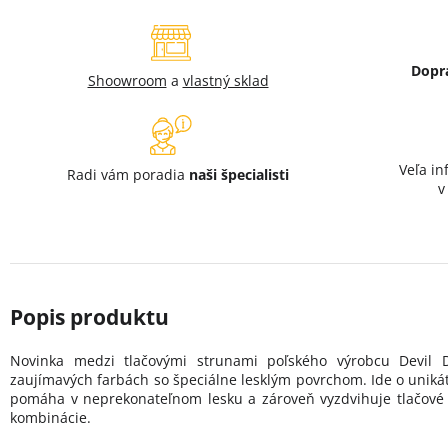
Dopr
Shoowroom
a
vlastný sklad
Veľa in
Radi vám poradia
naši špecialisti
Novinka medzi tlačovými strunami poľského výrobcu Devil 
zaujímavých farbách so špeciálne lesklým povrchom. Ide o uniká
pomáha v neprekonateľnom lesku a zároveň vyzdvihuje tlačové v
kombinácie.