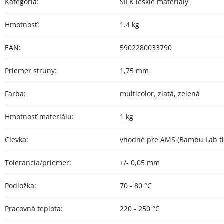
Kategória
:
SILK lesklé materiály
Hmotnosť
:
1.4 kg
EAN
:
5902280033790
Priemer struny
:
1,75 mm
Farba
:
multicolor
,
zlatá
,
zelená
Hmotnosť materiálu
:
1 kg
Cievka
:
vhodné pre AMS (Bambu Lab tl
Tolerancia/priemer
:
+/- 0,05 mm
Podložka
:
70 - 80 °C
Pracovná teplota
:
220 - 250 °C