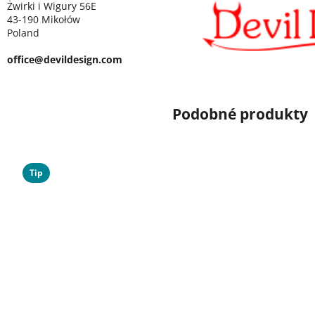
Żwirki i Wigury 56E
43-190 Mikołów
Poland
office@devildesign.com
Tip