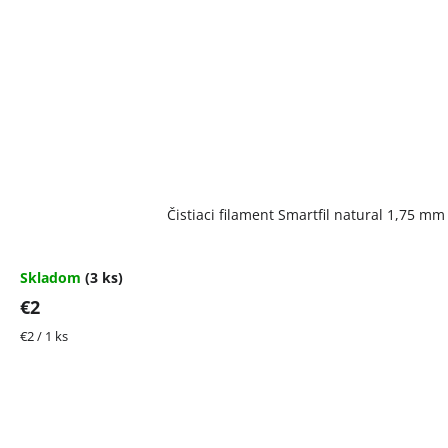
Čistiaci filament Smartfil natural 1,75 m
Skladom
(3 ks)
€2
Jednotková
€2 / 1 ks
cena: