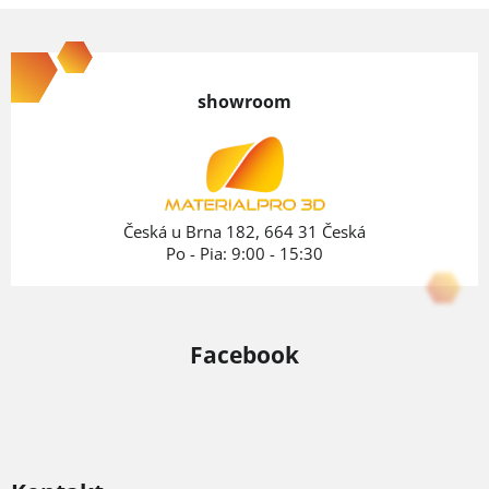
Z
á
p
showroom
ä
t
i
e
Česká u Brna 182, 664 31 Česká
Po - Pia: 9:00 - 15:30
Facebook