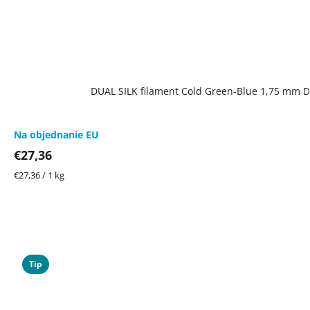
DUAL SILK filament Cold Green-Blue 1,75 mm De
Na objednanie EU
€27,36
Jednotková
€27,36 / 1 kg
cena:
Tip