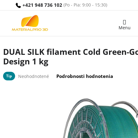
Prejsť
+421 948 736 102
na
obsah
Nákupný
košík
DUAL SILK filament Cold Green-G
Design 1 kg
Priemerné
Podrobnosti hodnotenia
Tip
Neohodnotené
hodnotenie
produktu
je
0,0
z
5
hviezdičiek.