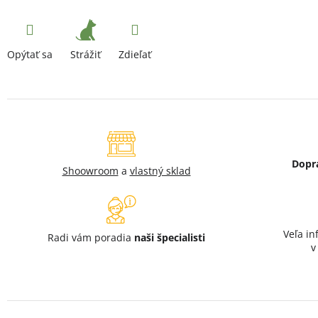
Strážiť
Opýtať sa
Zdieľať
Dopr
Shoowroom
a
vlastný sklad
Veľa in
Radi vám poradia
naši špecialisti