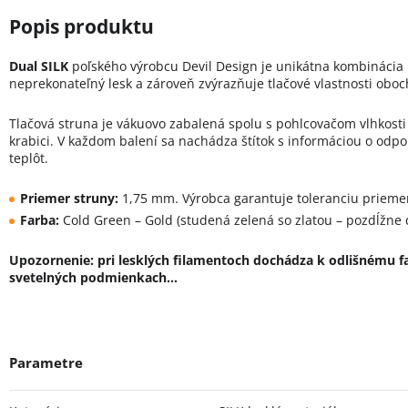
Dual SILK
poľského výrobcu Devil Design je unikátna kombinácia 
neprekonateľný lesk a zároveň zvýrazňuje tlačové vlastnosti oboc
Tlačová struna je vákuovo zabalená spolu s pohlcovačom vlhkosti
krabici. V každom balení sa nachádza štítok s informáciou o odp
teplôt.
Priemer struny:
1,75 mm. Výrobca garantuje toleranciu prieme
Farba:
Cold Green – Gold (studená zelená so zlatou – pozdĺžne 
Upozornenie: pri lesklých filamentoch dochádza k odlišnému f
svetelných podmienkach…