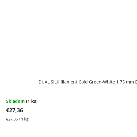
DUAL SILK filament Cold Green-White 1,75 mm D
Skladom
(1 ks)
€27,36
Jednotková
€27,36 / 1 kg
cena: