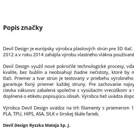
Devil Design je európsky výrobca plastových strún pre 3D tlač.
2012 a v roku 2014 zahájila výrobu vlastného vlákna používané
Devil Design využil nové pokročilé technologické procesy, vď
kvalite, bez bublín a neobsahují žiadne nečistoty, ktoré b
tlači. Priemer a tvar strún je testovaný v priebehu výrobné
garantuje fixný priemer každej struny. Pre zachovanie najvy
cievka vákuovo zabalená společne s vysúšacím vrecúškom a v
doplnená o etiketu popisujúcu obsah. Výrobca tiež uvádza dopo
Výrobca Devil Design uvádza na trh filamenty s priemerom 
PLA, TPU, HIPS, ASA, SILK v širokej škále farieb.
Devil Design Ryszka Mateja Sp. J.