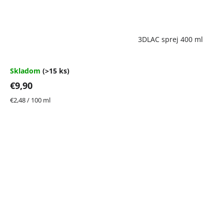
Priemerné
3DLAC sprej 400 ml
hodnotenie
produktu
je
4,7
Skladom
(>15 ks)
z
€9,90
5
hviezdičiek.
Jednotková
€2,48 / 100 ml
cena: