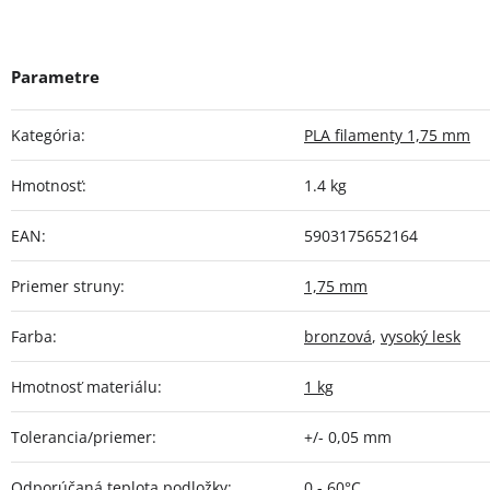
Kategória
:
PLA filamenty 1,75 mm
Hmotnosť
:
1.4 kg
EAN
:
5903175652164
Priemer struny
:
1,75 mm
Farba
:
bronzová
,
vysoký lesk
Hmotnosť materiálu
:
1 kg
Tolerancia/priemer
:
+/- 0,05 mm
Odporúčaná teplota podložky
:
0 - 60°C