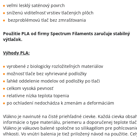
veľmi lesklý saténový povrch
sníženú viditeľnosť vrstiev tlačených plôch
bezproblémovú tlač bez zmrašťovania
Použitie PLA od firmy Spectrum Filaments zaručuje stabilný
výtlačok.
Výhody PLA:
vyrobené z biologicky rozložiteľných materiálov
možnosť tlače bez vyhrievané podložky
ľahké oddelenie modelov od podložky po tlači
celkom vysoká pevnosť
relatívne nízka teplota topenia
po ochladení nedochádza k zmenám a deformáciám
Vlákno je navinuté na čisté priehľadné cievke. Každá cievka obsa
informácie o type materiálu, priemeru a doporučenej teplote tlač
Vlákno je vákuovo balené spoločne so silikagélom pre pohlcovani
vlhkosti. Vo vnútri balenia je tiež priložený návod na použitie. Cel