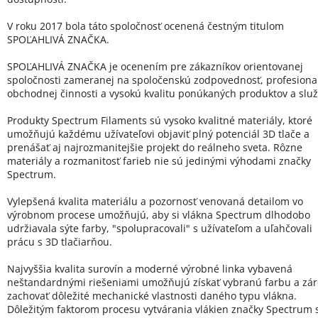
V roku 2017 bola táto spoločnosť ocenená čestným titulom
SPOĽAHLIVÁ ZNAČKA.
SPOĽAHLIVÁ ZNAČKA je ocenením pre zákazníkov orientovanej
spoločnosti zameranej na spoločenskú zodpovednosť, profesional
obchodnej činnosti a vysokú kvalitu ponúkaných produktov a služ
Produkty Spectrum Filaments sú vysoko kvalitné materiály, ktoré
umožňujú každému užívateľovi objaviť plný potenciál 3D tlače a
prenášať aj najrozmanitejšie projekt do reálneho sveta. Rôzne
materiály a rozmanitosť farieb nie sú jedinými výhodami značky
Spectrum.
Vylepšená kvalita materiálu a pozornosť venovaná detailom vo
výrobnom procese umožňujú, aby si vlákna Spectrum dlhodobo
udržiavala sýte farby, "spolupracovali" s užívateľom a uľahčovali
prácu s 3D tlačiarňou.
Najvyššia kvalita surovín a moderné výrobné linka vybavená
neštandardnými riešeniami umožňujú získať vybranú farbu a zá
zachovať dôležité mechanické vlastnosti daného typu vlákna.
Dôležitým faktorom procesu vytvárania vlákien značky Spectrum 