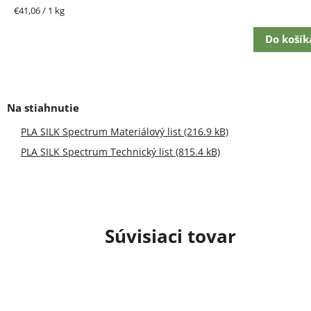
Jednotková
€41,06 / 1 kg
cena:
Do košík
PLA SILK Spectrum Materiálový list (216.9 kB)
PLA SILK Spectrum Technický list (815.4 kB)
Súvisiaci tovar