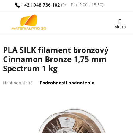
Prejsť
+421 948 736 102
na
obsah
Nákupný
košík
PLA SILK filament bronzový
Cinnamon Bronze 1,75 mm
Spectrum 1 kg
Priemerné
Podrobnosti hodnotenia
Neohodnotené
hodnotenie
produktu
je
0,0
z
5
hviezdičiek.