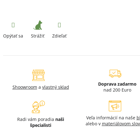
Strážiť
Opýtať sa
Zdieľať
Doprava zadarmo
Shoowroom
a
vlastný sklad
nad 200 Euro
Veľa informácií na naše
b
Radi vám poradia
naši
alebo v
materiálovom slov
špecialisti