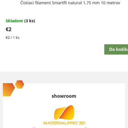
Čistiaci filament Smartfil natural 1,75 mm 10 metrov
Skladom
(3 ks)
€2
Jednotková
€2 / 1 ks
cena:
Do košík
Z
á
p
showroom
ä
t
i