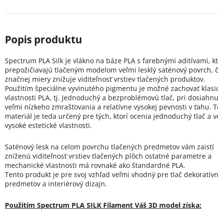
Spectrum PLA Silk je vlákno na báze PLA s farebnými aditívami, k
prepožičiavajú tlačeným modelom veľmi lesklý saténový povrch, 
značnej miery znižuje viditeľnosť vrstiev tlačených produktov.
Použitím špeciálne vyvinutého pigmentu je možné zachovať klasi
vlastnosti PLA, tj. Jednoduchý a bezproblémovú tlač, pri dosiahnu
veľmi nízkeho zmrašťovania a relatívne vysokej pevnosti v ťahu. 
materiál je teda určený pre tých, ktorí ocenia jednoduchý tlač a v
vysoké estetické vlastnosti.
Saténový lesk na celom povrchu tlačených predmetov vám zaistí
zníženú viditeľnosť vrstiev tlačených plôch ostatné parametre a
mechanické vlastnosti má rovnaké ako štandardné PLA.
Tento produkt je pre svoj vzhľad veľmi vhodný pre tlač dekoratív
predmetov a interiérový dizajn.
Použitím Spectrum PLA SILK Filament Váš 3D model získa: