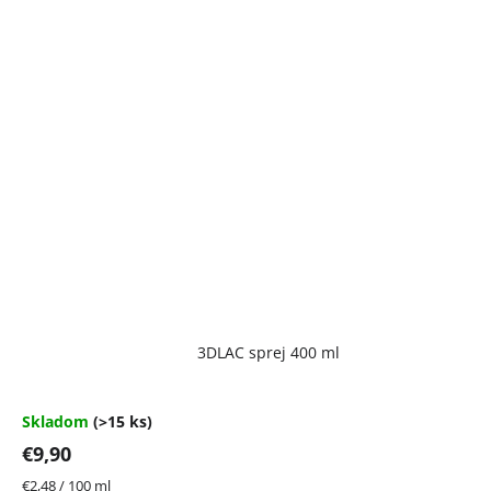
Priemerné
3DLAC sprej 400 ml
hodnotenie
produktu
je
4,7
Skladom
(>15 ks)
z
€9,90
5
hviezdičiek.
Jednotková
€2,48 / 100 ml