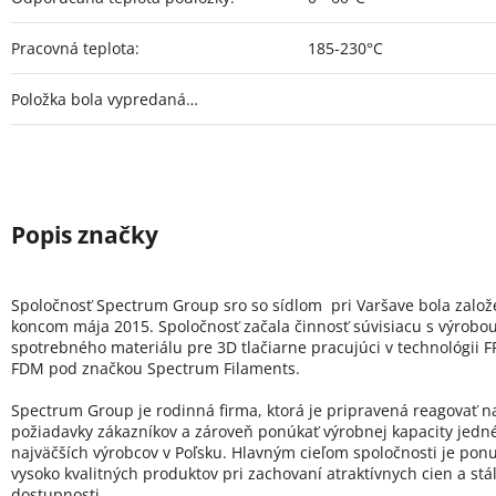
Pracovná teplota
:
185-230°C
Položka bola vypredaná…
Spoločnosť Spectrum Group sro so sídlom pri Varšave bola zalo
koncom mája 2015. Spoločnosť začala činnosť súvisiacu s výrobo
spotrebného materiálu pre 3D tlačiarne pracujúci v technológii FF
FDM pod značkou Spectrum Filaments.
Spectrum Group je rodinná firma, ktorá je pripravená reagovať n
požiadavky zákazníkov a zároveň ponúkať výrobnej kapacity jedn
najväčších výrobcov v Poľsku. Hlavným cieľom spoločnosti je pon
vysoko kvalitných produktov pri zachovaní atraktívnych cien a stál
dostupnosti.