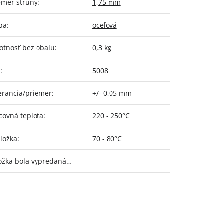
emer struny
:
1,75 mm
ba
:
oceľová
tnosť bez obalu
:
0,3 kg
L
:
5008
erancia/priemer
:
+/- 0,05 mm
covná teplota
:
220 - 250°C
ložka
:
70 - 80°C
ožka bola vypredaná…