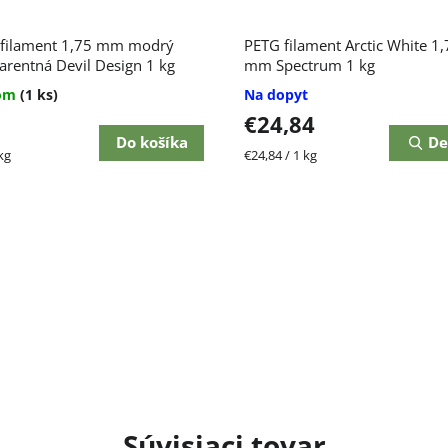
 filament 1,75 mm modrý
PETG filament Arctic White 1,
arentná Devil Design 1 kg
mm Spectrum 1 kg
dom
(1 ks)
Na dopyt
€24,84
Do košíka
De
ková
Jednotková
kg
€24,84 / 1 kg
cena:
Súvisiaci tovar