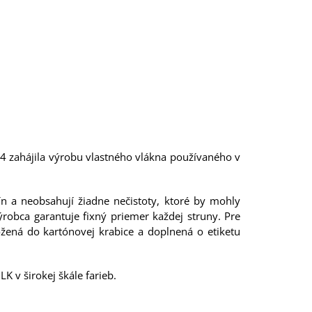
14 zahájila výrobu vlastného vlákna používaného v
ín a neobsahují žiadne nečistoty, ktoré by mohly
robca garantuje fixný priemer každej struny. Pre
žená do kartónovej krabice a doplnená o etiketu
 v širokej škále farieb.