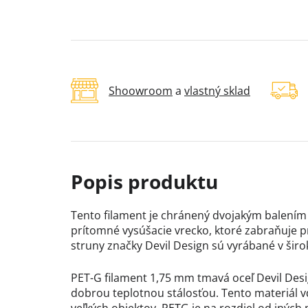
Shoowroom
a
vlastný sklad
Tento filament je chránený dvojakým balením 
prítomné vysúšacie vrecko, ktoré zabraňuje p
struny značky Devil Design sú vyrábané v širok
PET-G filament 1,75 mm tmavá oceľ Devil Desi
dobrou teplotnou stálosťou. Tento materiál v