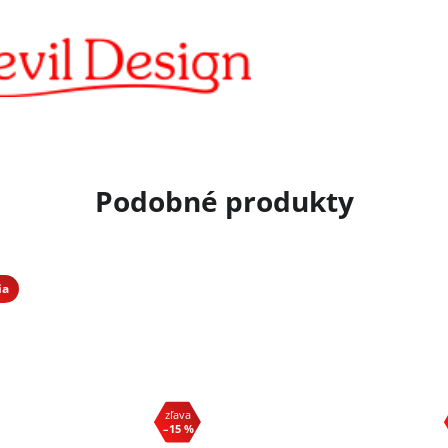
ia
–15 %