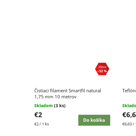
–52 %
Čistiaci filament Smartfil natural
Tefló
1,75 mm 10 metrov
Skladom
(3 ks)
Skla
€2
€6,
Do košíka
Jednotková
Jednot
€2 / 1 ks
€6,63 /
cena:
cena: