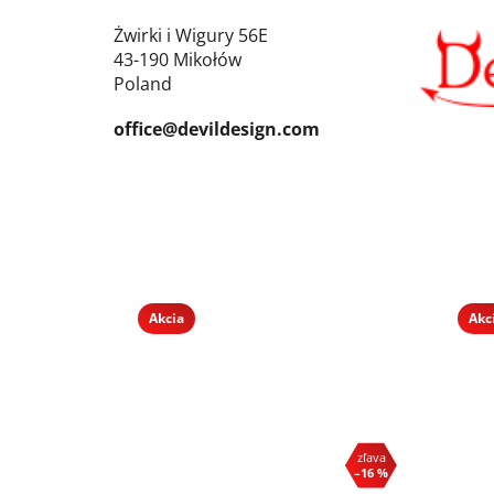
Żwirki i Wigury 56E
43-190 Mikołów
Poland
office@devildesign.com
Akcia
Akc
–16 %