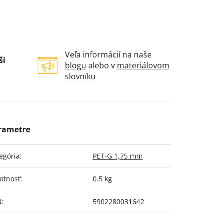
Veľa informácií na naše
ši
blogu
alebo v
materiálovom
slovníku
egória
:
PET-G 1,75 mm
otnosť
:
0.5 kg
N
:
5902280031642