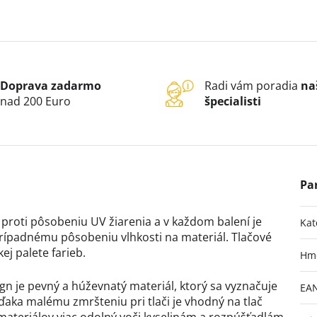
Doprava zadarmo
Radi vám poradia
na
nad 200 Euro
špecialisti
proti pôsobeniu UV žiarenia a v každom balení je
Kat
rípadnému pôsobeniu vlhkosti na materiál. Tlačové
ej palete farieb.
Hm
gn je pevný a húževnatý materiál, ktorý sa vyznačuje
EA
ďaka malému zmršteniu pri tlači je vhodný na tlač