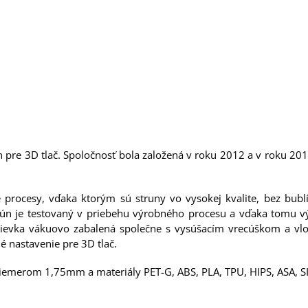
n pre 3D tlač. Spoločnosť bola založená v roku 2012 a v roku 20
é procesy, vďaka ktorým sú struny vo vysokej kvalite, bez bubl
trún je testovaný v priebehu výrobného procesu a vďaka tomu vý
á cievka vákuovo zabalená společne s vysúšacím vrecúškom a vlo
é nastavenie pre 3D tlač.
iemerom 1,75mm a materiály PET-G, ABS, PLA, TPU, HIPS, ASA, SILK