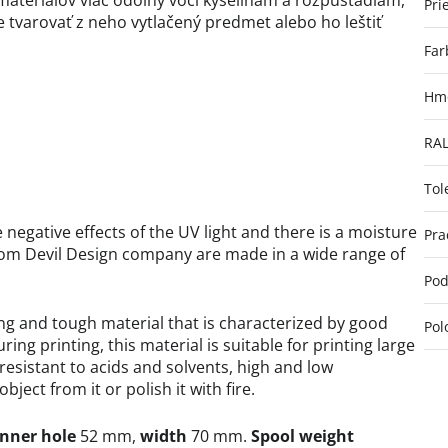
 materiálov viac odolný voči kyselinám a rozpúšťadlám,
Pri
 tvarovať z neho vytlačený predmet alebo ho leštiť
Far
Hmo
RA
Tol
 negative effects of the UV light and there is a moisture
Pra
rom Devil Design company are made in a wide range of
Pod
ng and tough material that is characterized by good
Pol
ing printing, this material is suitable for printing large
resistant to acids and solvents, high and low
bject from it or polish it with fire.
inner hole
52 mm,
width
70 mm.
Spool weight