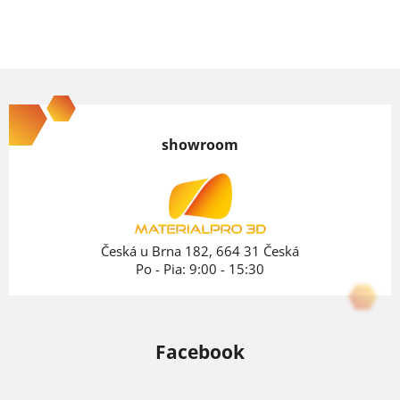
Z
á
p
showroom
ä
t
i
e
Česká u Brna 182, 664 31 Česká
Po - Pia: 9:00 - 15:30
Facebook