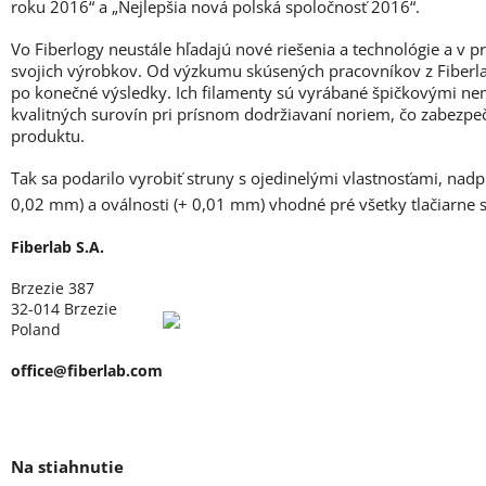
roku 2016“ a „Nejlepšia nová polská spoločnosť 2016“.
Vo Fiberlogy neustále hľadajú nové riešenia a technológie a v 
svojich výrobkov. Od výzkumu skúsených pracovníkov z Fiberlab
po konečné výsledky. Ich filamenty sú vyrábané špičkovými ne
kvalitných surovín pri prísnom dodržiavaní noriem, čo zabezpe
produktu.
Tak sa podarilo vyrobiť struny s ojedinelými vlastnosťami, nad
0,02 mm) a oválnosti (+ 0,01 mm) vhodné pré všetky tlačiarne
Fiberlab S.A.
Brzezie 387
32-014 Brzezie
Poland
office@fiberlab.com