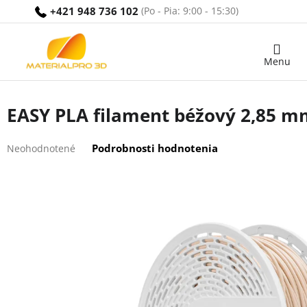
Prejsť
+421 948 736 102
na
obsah
Nákupný
košík
EASY PLA filament béžový 2,85 mm
Priemerné
Podrobnosti hodnotenia
Neohodnotené
hodnotenie
produktu
je
0,0
z
5
hviezdičiek.