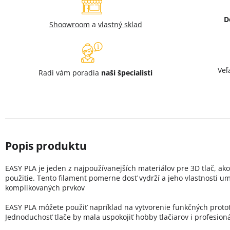
D
Shoowroom
a
vlastný sklad
Veľ
Radi vám poradia
naši špecialisti
EASY PLA je jeden z najpoužívanejších materiálov pre 3D tlač, ak
použitie. Tento filament pomerne dosť vydrží a jeho vlastnosti u
komplikovaných prvkov
EASY PLA môžete použiť napríklad na vytvorenie funkčných protot
Jednoduchosť tlače by mala uspokojiť hobby tlačiarov i profesioná