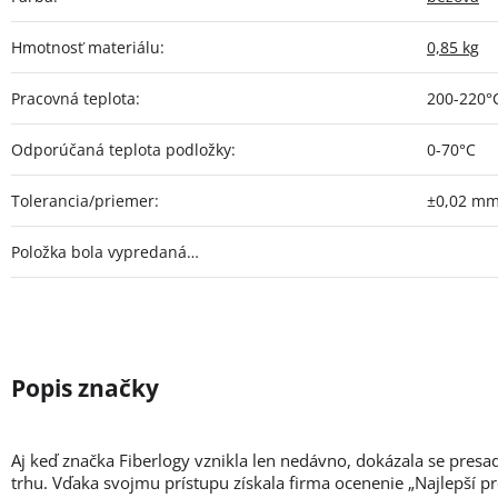
Hmotnosť materiálu
:
0,85 kg
Pracovná teplota
:
200-220°
Odporúčaná teplota podložky
:
0-70°C
Tolerancia/priemer
:
±0,02 m
Položka bola vypredaná…
Aj keď značka Fiberlogy vznikla len nedávno, dokázala se presa
trhu. Vďaka svojmu prístupu získala firma ocenenie „Najlepší p