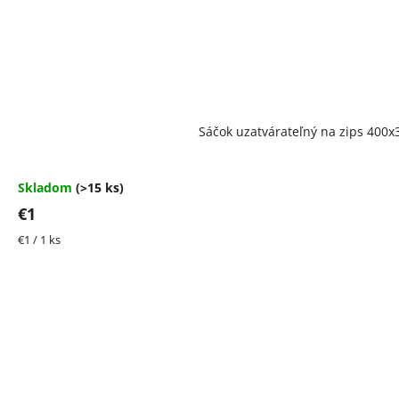
Priemerné
Sáčok uzatvárateľný na zips 40
hodnotenie
produktu
je
4,5
Skladom
(>15 ks)
z
€1
5
hviezdičiek.
Jednotková
€1 / 1 ks
cena: