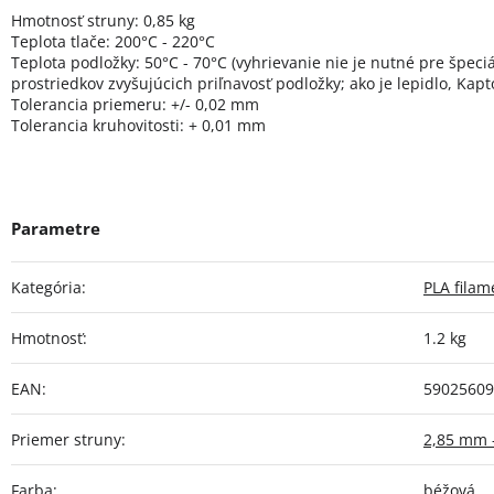
Hmotnosť struny: 0,85 kg
Teplota tlače: 200°C - 220°C
Teplota podložky: 50°C - 70°C (vyhrievanie nie je nutné pre špeciá
prostriedkov zvyšujúcich priľnavosť podložky; ako je lepidlo, Kapt
Tolerancia priemeru: +/- 0,02 mm
Tolerancia kruhovitosti: + 0,01 mm
Kategória
:
PLA filam
Hmotnosť
:
1.2 kg
EAN
:
59025609
Priemer struny
:
2,85 mm 
Farba
:
béžová