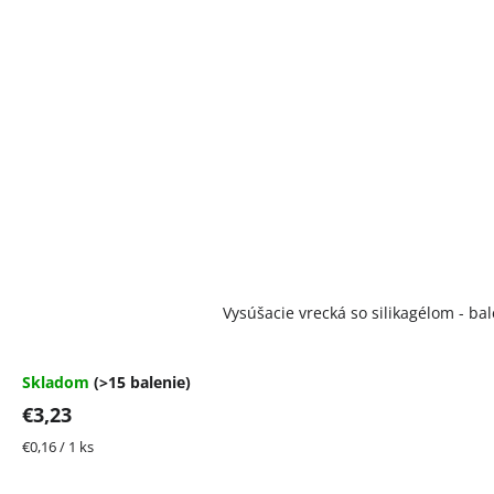
Vysúšacie vrecká so silikagélom - bal
Skladom
(>15 balenie)
€3,23
Jednotková
€0,16 / 1 ks
cena: