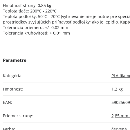
Hmotnosť struny: 0,85 kg
Teplota tlače: 200°C - 220°C
Teplota podložky: 50°C - 70°C (vyhrievanie nie je nutné pre špeciá
prostriedkov zvyšujúcich priľnavosť podložky; ako je lepidlo, Kapt
Tolerancia priemeru: +/- 0,02 mm
Tolerancia kruhovitosti: + 0,01 mm
Kategória
:
PLA filam
Hmotnosť
:
1.2 kg
EAN
:
59025609
Priemer struny
:
2,85 mm 
Farba
:
červená