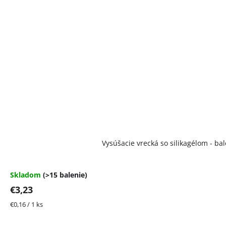
Vysúšacie vrecká so silikagélom - bal
Skladom
(>15 balenie)
€3,23
Jednotková
€0,16 / 1 ks
cena: