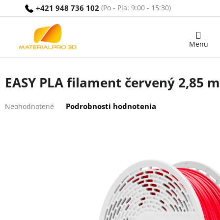
Prejsť
+421 948 736 102
na
obsah
Nákupný
košík
EASY PLA filament červený 2,85 m
Priemerné
Podrobnosti hodnotenia
Neohodnotené
hodnotenie
produktu
je
0,0
z
5
hviezdičiek.