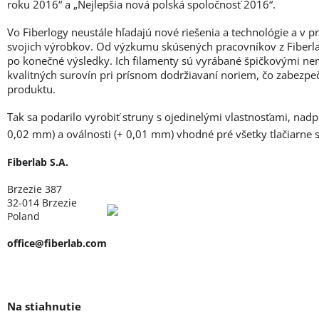
roku 2016“ a „Nejlepšia nová polská spoločnosť 2016“.
Vo Fiberlogy neustále hľadajú nové riešenia a technológie a v 
svojich výrobkov. Od výzkumu skúsených pracovníkov z Fiberlab
po konečné výsledky. Ich filamenty sú vyrábané špičkovými ne
kvalitných surovín pri prísnom dodržiavaní noriem, čo zabezpe
produktu.
Tak sa podarilo vyrobiť struny s ojedinelými vlastnosťami, nad
0,02 mm) a oválnosti (+ 0,01 mm) vhodné pré všetky tlačiarne
Fiberlab S.A.
Brzezie 387
32-014 Brzezie
Poland
office@fiberlab.com