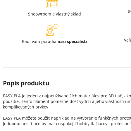
D
Shoowroom
a
vlastný sklad
Veľ
Radi vám poradia
naši špecialisti
EASY PLA je jeden z najpoužívanejších materiálov pre 3D tlač, ak
použitie. Tento filament pomerne dosť vydrží a jeho vlastnosti u
komplikovaných prvkov
EASY PLA môžete použiť napríklad na vytvorenie funkčných protot
Jednoduchosť tlače by mala uspokojiť hobby tlačiarov i profesioná