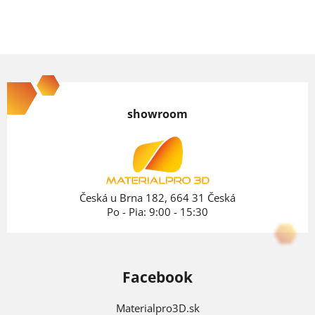
Z
á
p
showroom
ä
t
i
e
Česká u Brna 182, 664 31 Česká
Po - Pia: 9:00 - 15:30
Facebook
Materialpro3D.sk