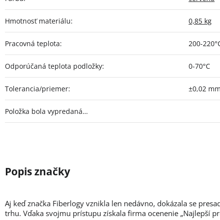
Hmotnosť materiálu
:
0,85 kg
Pracovná teplota
:
200-220°
Odporúčaná teplota podložky
:
0-70°C
Tolerancia/priemer
:
±0,02 m
Položka bola vypredaná…
Aj keď značka Fiberlogy vznikla len nedávno, dokázala se presa
trhu. Vďaka svojmu prístupu získala firma ocenenie „Najlepší p