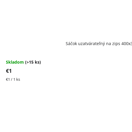
Priemerné
Sáčok uzatvárateľný na zips 40
hodnotenie
produktu
je
4,5
Skladom
(>15 ks)
z
€1
5
hviezdičiek.
Jednotková
€1 / 1 ks
cena: