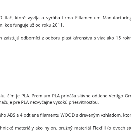
D tlač, ktoré vyvíja a vyrába firma Fillamentum Manufacturin
ín, kde funguje už od roku 2011.
 zaisťujú odborníci z odboru plastikárenstva s viac ako 15 rok
c
lu, čím je
PLA
. Premium PLA prináša slávne odtiene
Vertigo Gr
značuje pre PLA nezvyčajne vysokú priesvitnosťou.
ého
ABS
a 4 odtiene filamentu
WOOD
s dreveným vzhľadom, ktorý
chnické materiály ako nylon, pružný materiál
Flexfill
(o dvoch st