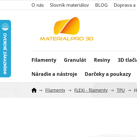
Prejsť
O nás
Slovník materiálov
BLOG
Doprava a 
na
obsah
Filamenty
Granulát
Resiny
3D tlač
Náradie a nástroje
Darčeky a poukazy
Filamenty
FLEXI - filamenty
TPU
F