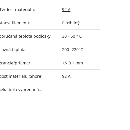
Tvrdosť materiálu
:
92 A
stnosť filamentu
:
flexibilný
orúčaná teplota podložky
:
30 - 50 ° C
covná teplota
:
200 -220°C
erancia/priemer
:
+/- 0,1 mm
dosť materiálu (Shore)
:
92 A
ožka bola vypredaná…