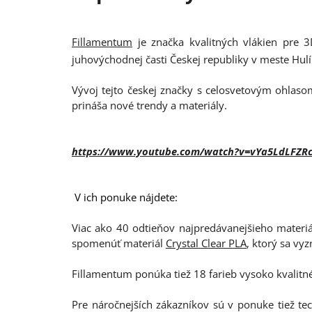
Fillamentum
je značka kvalitných vlákien pre 3
juhovýchodnej časti Českej republiky v meste Hul
Vývoj tejto českej značky s celosvetovým ohlasom
prináša nové trendy a materiály.
https://www.youtube.com/watch?v=vYa5LdLFZR
V ich ponuke nájdete:
Viac ako 40 odtieňov najpredávanejšieho materiá
spomenúť materiál
Crystal Clear PLA
, ktorý sa vy
Fillamentum ponúka tiež 18 farieb vysoko kvalitn
Pre náročnejších zákazníkov sú v ponuke tiež te