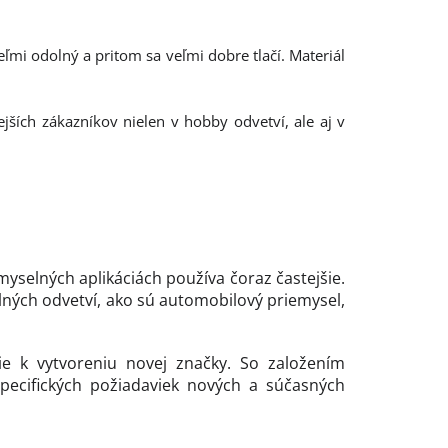
eľmi odolný a pritom sa veľmi dobre tlačí. Materiál
nejších zákazníkov nielen v hobby odvetví, ale aj v
emyselných aplikáciách používa čoraz častejšie.
lných odvetví, ako sú automobilový priemysel,
e k vytvoreniu novej značky. So založením
 špecifických požiadaviek nových a súčasných