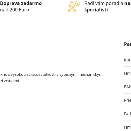
Doprava zadarmo
Radi vám poradia
na
nad 200 Euro
špecialisti
Kat
Hm
 vlákno s vysokou zpracovatelností a výtečnými mechanickými
zi vrstvami.
EA
Pri
Far
Hmo