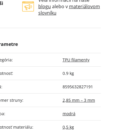
Veľa informácií na naše
ši
blogu
alebo v
materiálovom
slovníku
egória
:
TPU filamenty
otnosť
:
0.9 kg
N
:
8595632827191
emer struny
:
2,85 mm – 3 mm
ba
:
modrá
tnosť materiálu
:
0,5 kg