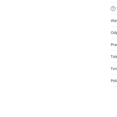
?
Vla
Odp
Pra
Tol
Tvr
Pol