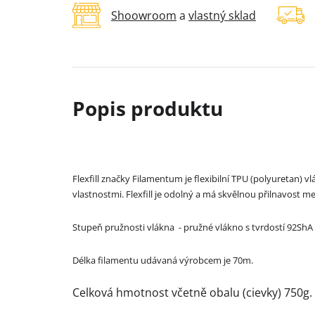
Shoowroom
a
vlastný sklad
Flexfill značky Filamentum je flexibilní TPU (polyuretan)
vlastnostmi. Flexfill je odolný a má skvělnou přilnavost me
Stupeň pružnosti vlákna - pružné vlákno s tvrdostí 92ShA
Délka filamentu udávaná výrobcem je 70m.
Celková hmotnost včetně obalu (cievky) 750g.