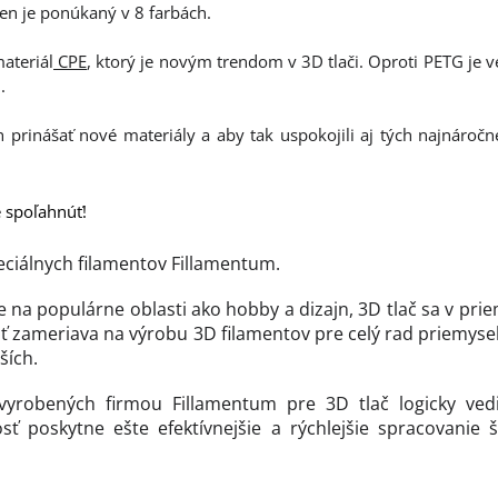
Ten je ponúkaný v 8 farbách.
ateriál
CPE
, ktorý je novým trendom v 3D tlači. Oproti PETG je v
.
trh prinášať nové materiály a aby tak uspokojili aj tých najnároč
e spoľahnúť!
eciálnych filamentov Fillamentum.
e na populárne oblasti ako hobby a dizajn, 3D tlač sa v pri
ť zameriava na výrobu 3D filamentov pre celý rad priemyse
ších.
vyrobených firmou Fillamentum pre 3D tlač logicky vedi
sť poskytne ešte efektívnejšie a rýchlejšie spracovanie