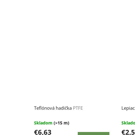
Teflónová hadička
PTFE
Lepiac
Skladom
(>15 m)
Skla
€6,63
€2,