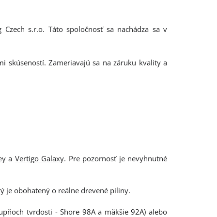
g Czech s.r.o. Táto spoločnosť sa nachádza sa v
mi skúseností. Zameriavajú sa na záruku kvality a
ey
a
Vertigo Galaxy
. Pre pozornosť je nevyhnutné
 je obohatený o reálne drevené piliny.
upňoch tvrdosti - Shore 98A a mäkšie 92A) alebo