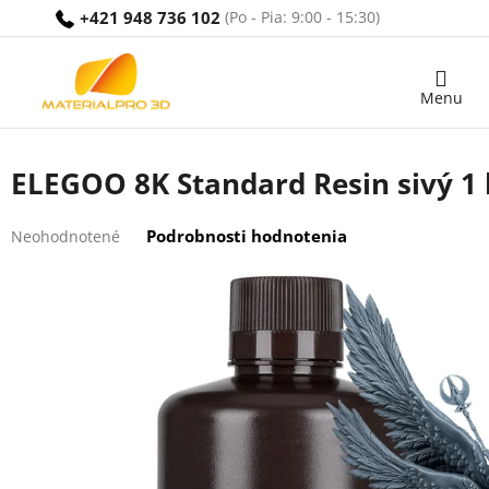
Prejsť
+421 948 736 102
na
obsah
Nákupný
košík
ELEGOO 8K Standard Resin sivý 1 
Priemerné
Podrobnosti hodnotenia
Neohodnotené
hodnotenie
produktu
je
0,0
z
5
hviezdičiek.