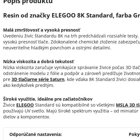
Resin od značky ELEGOO 8K Standard, farba Gr
Malá zmršťovosť a vysoká presnosť
Uvedeniu živíc štandardu 8K na trh predchádzali rozsiahle testy,
vysokú presnosť tlače. Zdokonalené chemické zloženie zabezpeču
neuveriteľne hladkým povrchom a ostrými detailmi.
Nízka viskozita a dobrá tekutosť
Nízka viskozita zaručuje vynikajúce správanie živice počas 3D tla
odstránenie modelu z fólie a podpôr a zároveň predlžuje životnosť
pre
3D tlačiarne série Saturn
, kde vďaka 8K Standard živici dosia
ako kedykoľvek predtým.
Široké využitie, ideálne pre začiatočníkov
Živice
ELEGOO
Standard sú kompatibilné so všetkými
MSLA 3D tl
používajú UV svetlo. Majú široké spektrum využitia – od miniatúr
dielov a komponentov.
Odporúčané nastavenia:
Poky