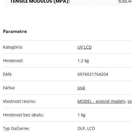
Kategória
:
UV LCD
Hmotnosť
:
1.2 kg
EAN
:
6976021764204
Farba
:
sivá
Vlastnosť resinu
:
MODEL - presné modely
,
vy
Hmotnosť bez obalu
:
1 kg
Typ tlačiarne
:
DLP, LCD