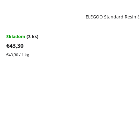
ELEGOO Standard Resin či
Skladom
(3 ks)
€43,30
Jednotková
€43,30 / 1 kg
cena: