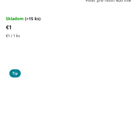
Filter pre resin 400 mi
Skladom
(>15 ks)
€1
Jednotková
€1 / 1 ks
cena:
Tip