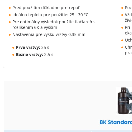
Pred použitím dôkladne pretrepať
Poz
Ideálna teplota pre použitie: 25 - 30 °C
Vžd
živ
Pre optimálny výsledok použite tlačiareň s
rozlíšením 6K a vyšším
Pri
oka
Nastavenia pre výšku vrstvy 0,35 mm:
Uch
Chr
Prvé vrstvy:
35 s
pr
Bežné vrstvy:
2,5 s