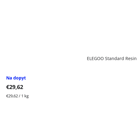
ELEGOO Standard Resin s
Na dopyt
€29,62
Jednotková
€29,62 / 1 kg
cena: