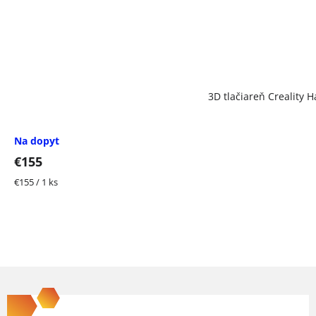
3D tlačiareň Creality H
Na dopyt
€155
Jednotková
€155 / 1 ks
cena:
Z
á